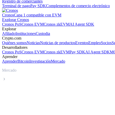
Registro de comerciantes
Terminal de pago
Pay SDK
Complementos de comercio electrónico
Cronos
Capa 1 compatible con EVM
Explorar Cronos
Cronos PoS
Cronos EVM
Cronos zkEVM
AI Agent SDK
Explorar
Afiliado
Instituciones
Custodia
Crypto.com
Quiénes somos
Noticias
Noticias de productos
Eventos
Empleo
Socios
S
Desarrolladores
Cronos PoS
Cronos EVM
Cronos zkEVM
Pay SDK
AI Agent SDK
MC
Aprender
Aprender
Bitcoin
Investigación
Mercado
Mercado
Stable
Precio en tiempo real de Stable STABLE