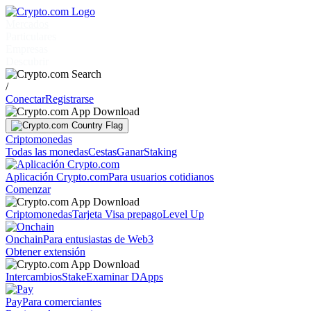
Mercados
Particulares
Empresas
Descubrir
/
Conectar
Registrarse
Criptomonedas
Todas las monedas
Cestas
Ganar
Staking
Aplicación Crypto.com
Para usuarios cotidianos
Comenzar
Criptomonedas
Tarjeta Visa prepago
Level Up
Onchain
Para entusiastas de Web3
Obtener extensión
Intercambios
Stake
Examinar DApps
Pay
Para comerciantes