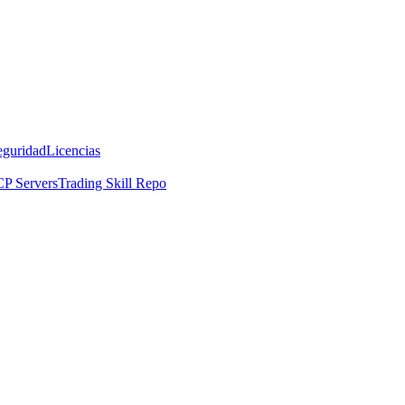
eguridad
Licencias
P Servers
Trading Skill Repo