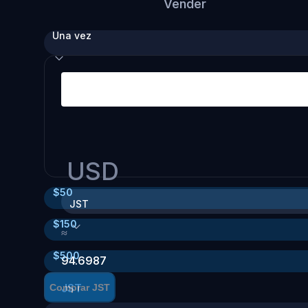
Vender
Una vez
USD
$
50
JST
$
150
≈
$
500
94.6987
JST
Comprar JST