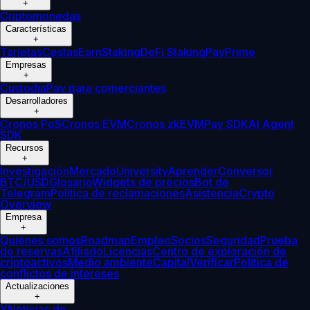
+
Criptomonedas
Características
+
Tarjetas
Cestas
Earn
Staking
DeFi Staking
Pay
Prime
Empresas
+
Custodia
Pay para comerciantes
Desarrolladores
+
Cronos PoS
Cronos EVM
Cronos zkEVM
Pay SDK
AI Agent
SDK
Recursos
+
Investigación
Mercado
University
Aprender
Conversor
BTC/USD
Glosario
Widgets de precios
Bot de
Telegram
Política de reclamaciones
Asistencia
Crypto
Overview
Empresa
+
Quiénes somos
Roadmap
Empleo
Socios
Seguridad
Prueba
de reservas
Afiliado
Licencias
Centro de exploración de
criptoactivos
Medio ambiente
Capital
Verificar
Política de
conflictos de intereses
Actualizaciones
+
X
Noticias de