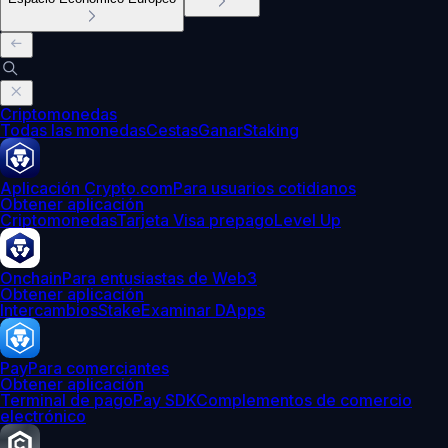
Criptomonedas
Todas las monedas
Cestas
Ganar
Staking
Aplicación Crypto.com
Para usuarios cotidianos
Obtener aplicación
Criptomonedas
Tarjeta Visa prepago
Level Up
Onchain
Para entusiastas de Web3
Obtener aplicación
Intercambios
Stake
Examinar DApps
Pay
Para comerciantes
Obtener aplicación
Terminal de pago
Pay SDK
Complementos de comercio
electrónico