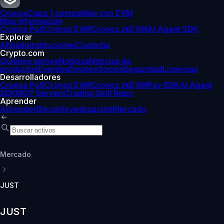
Cronos
Capa 1 compatible con EVM
Más información
Cronos PoS
Cronos EVM
Cronos zkEVM
AI Agent SDK
Explorar
Afiliado
Instituciones
Custodia
Crypto.com
Quiénes somos
Noticias
Noticias de
productos
Eventos
Empleo
Socios
Seguridad
Licencias
Desarrolladores
Cronos PoS
Cronos EVM
Cronos zkEVM
Pay SDK
AI Agent
SDK
MCP Servers
Trading Skill Repo
Aprender
Aprender
Bitcoin
Investigación
Mercado
Mercado
JUST
JUST