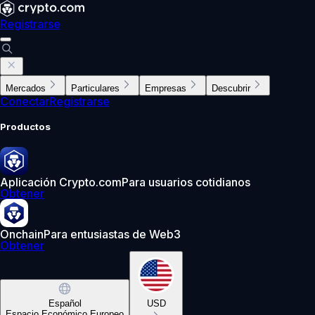
Registrarse
Mercados
Particulares
Empresas
Descubrir
Conectar
Registrarse
Productos
Aplicación Crypto.com
Para usuarios cotidianos
Obtener
Onchain
Para entusiastas de Web3
Obtener
Español
USD
Espacio Económico Europeo