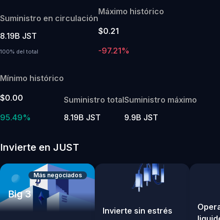
Máximo histórico
Suministro en circulación
$0.21
8.19B JST
-97.21%
100% del total
Mínimo histórico
$0.00
Suministro total
Suministro máximo
95.49%
8.19B JST
9.9B JST
Invierte en JUST
Más negociados
Big 3
Opera
Invierte sin estrés
liquid