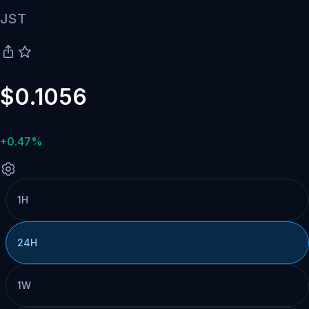
JST
$0.1056
+0.47%
1H
24H
1W