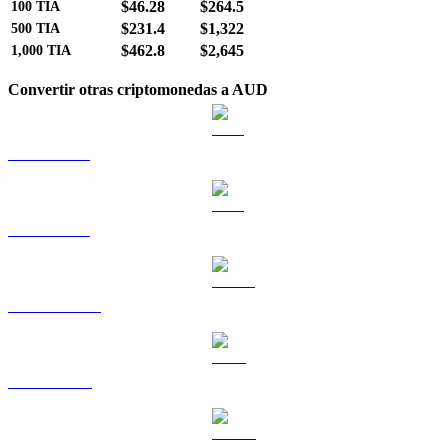
$46.28
$264.5
100
TIA
$231.4
$1,322
500
TIA
$462.8
$2,645
1,000
TIA
Convertir otras criptomonedas a AUD
BTC a AUD
ETH a AUD
USDT a AUD
BNB a AUD