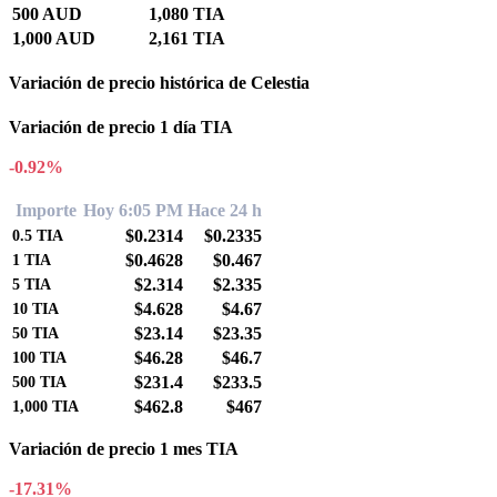
500 AUD
1,080 TIA
1,000 AUD
2,161 TIA
Variación de precio histórica de Celestia
Variación de precio 1 día TIA
-0.92%
Importe
Hoy 6:05 PM
Hace 24 h
$0.2314
$0.2335
0.5
TIA
$0.4628
$0.467
1
TIA
$2.314
$2.335
5
TIA
$4.628
$4.67
10
TIA
$23.14
$23.35
50
TIA
$46.28
$46.7
100
TIA
$231.4
$233.5
500
TIA
$462.8
$467
1,000
TIA
Variación de precio 1 mes TIA
-17.31%