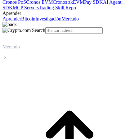
Cronos PoS
Cronos EVM
Cronos zkEVM
Pay SDK
AI Agent
SDK
MCP Servers
Trading Skill Repo
Aprender
Aprender
Bitcoin
Investigación
Mercado
Mercado
Celestia
Precio en tiempo real de Celestia TIA