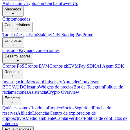
Aplicación Crypto.com
Onchain
Level Up
Mercados
+
Criptomonedas
Características
+
Tarjetas
Cestas
Earn
Staking
DeFi Staking
Pay
Prime
Empresas
+
Custodia
Pay para comerciantes
Desarrolladores
+
Cronos PoS
Cronos EVM
Cronos zkEVM
Pay SDK
AI Agent SDK
Recursos
+
Investigación
Mercado
University
Aprender
Conversor
BTC/AUD
Glosario
Widgets de precios
Bot de Telegram
Política de
reclamaciones
Asistencia
Crypto Overview
Empresa
+
Quiénes somos
Roadmap
Empleo
Socios
Seguridad
Prueba de
reservas
Afiliado
Licencias
Centro de exploración de
criptoactivos
Medio ambiente
Capital
Verificar
Política de conflictos de
intereses
Actualizaciones