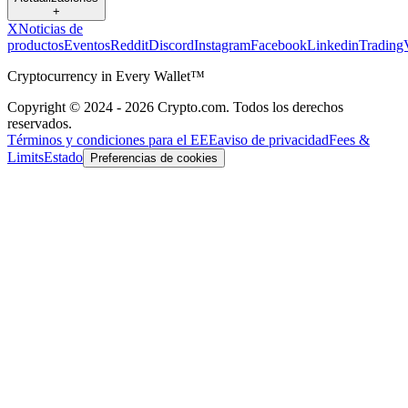
+
X
Noticias de
productos
Eventos
Reddit
Discord
Instagram
Facebook
Linkedin
Trading
Cryptocurrency in Every Wallet™
Copyright © 2024 - 2026 Crypto.com. Todos los derechos
reservados.
Términos y condiciones para el EEE
aviso de privacidad
Fees &
Limits
Estado
Preferencias de cookies