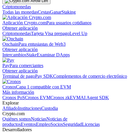
Criptomonedas
Todas las monedas
Cestas
Ganar
Staking
Aplicación Crypto.com
Para usuarios cotidianos
Obtener aplicación
Criptomonedas
Tarjeta Visa prepago
Level Up
Onchain
Para entusiastas de Web3
Obtener aplicación
Intercambios
Stake
Examinar DApps
Pay
Para comerciantes
Obtener aplicación
Terminal de pago
Pay SDK
Complementos de comercio electrónico
Cronos
Capa 1 compatible con EVM
Más información
Cronos PoS
Cronos EVM
Cronos zkEVM
AI Agent SDK
Explorar
Afiliado
Instituciones
Custodia
Crypto.com
Quiénes somos
Noticias
Noticias de
productos
Eventos
Empleo
Socios
Seguridad
Licencias
Desarrolladores