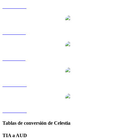
TIA a HKD
TIA a RUB
TIA a SGD
TIA a TWD
TIA a KRW
Tablas de conversión de Celestia
TIA a AUD