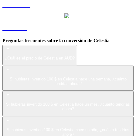
USDS a AUD
LEO a AUD
Preguntas frecuentes sobre la conversión de Celestia
¿Cuál es el precio de Celestia en AUD?
Si hubieras invertido 100 $ en Celestia hace una semana, ¿cuánto
tendrías ahora?
Si hubieras invertido 100 $ en Celestia hace un mes, ¿cuánto tendrías
ahora?
Si hubieras invertido 100 $ en Celestia hace un año, ¿cuánto tendrías
ahora?