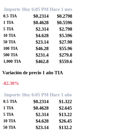
Importe
Hoy 6:05 PM
Hace 1 mes
$0.2314
$0.2798
0.5
TIA
$0.4628
$0.5596
1
TIA
$2.314
$2.798
5
TIA
$4.628
$5.596
10
TIA
$23.14
$27.98
50
TIA
$46.28
$55.96
100
TIA
$231.4
$279.8
500
TIA
$462.8
$559.6
1,000
TIA
Variación de precio 1 año TIA
-82.30%
Importe
Hoy 6:05 PM
Hace 1 año
$0.2314
$1.322
0.5
TIA
$0.4628
$2.645
1
TIA
$2.314
$13.22
5
TIA
$4.628
$26.45
10
TIA
$23.14
$132.2
50
TIA