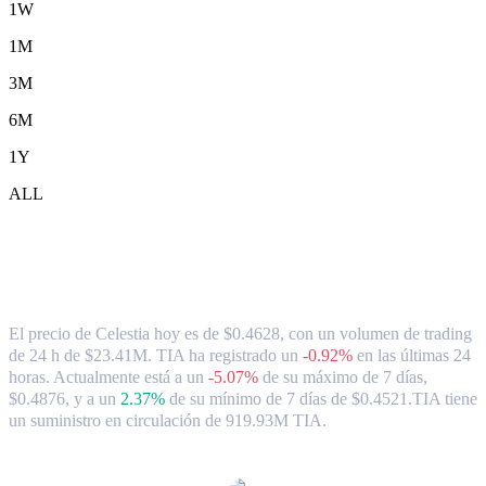
1W
1M
3M
6M
1Y
ALL
Tipo de cambio y datos del mercado de
Celestia ( TIA ) a AUD
El precio de Celestia hoy es de $0.4628, con un volumen de trading
de 24 h de $23.41M. TIA ha registrado un
-0.92%
en las últimas 24
horas.
Actualmente está a un
-5.07%
de su máximo de 7 días,
$0.4876,
y a un
2.37%
de su mínimo de 7 días de $0.4521.
TIA tiene
un suministro en circulación de 919.93M TIA.
Pares de conversión de Celestia populares