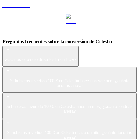
USDS a EUR
LEO a EUR
Preguntas frecuentes sobre la conversión de Celestia
¿Cuál es el precio de Celestia en EUR?
Si hubieras invertido 100 € en Celestia hace una semana, ¿cuánto
tendrías ahora?
Si hubieras invertido 100 € en Celestia hace un mes, ¿cuánto tendrías
ahora?
Si hubieras invertido 100 € en Celestia hace un año, ¿cuánto tendrías
ahora?