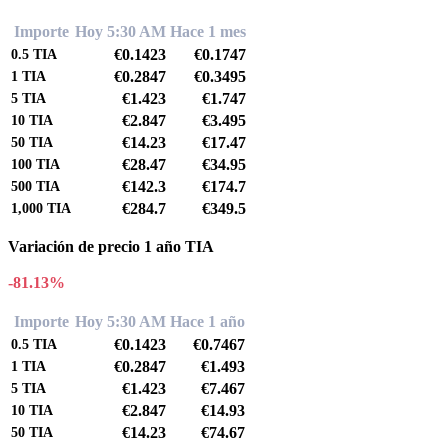
Importe
Hoy 5:30 AM
Hace 1 mes
€0.1423
€0.1747
0.5
TIA
€0.2847
€0.3495
1
TIA
€1.423
€1.747
5
TIA
€2.847
€3.495
10
TIA
€14.23
€17.47
50
TIA
€28.47
€34.95
100
TIA
€142.3
€174.7
500
TIA
€284.7
€349.5
1,000
TIA
Variación de precio 1 año TIA
-81.13%
Importe
Hoy 5:30 AM
Hace 1 año
€0.1423
€0.7467
0.5
TIA
€0.2847
€1.493
1
TIA
€1.423
€7.467
5
TIA
€2.847
€14.93
10
TIA
€14.23
€74.67
50
TIA