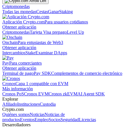
Criptomonedas
Todas las monedas
Cestas
Ganar
Staking
Aplicación Crypto.com
Para usuarios cotidianos
Obtener aplicación
Criptomonedas
Tarjeta Visa prepago
Level Up
Onchain
Para entusiastas de Web3
Obtener aplicación
Intercambios
Stake
Examinar DApps
Pay
Para comerciantes
Obtener aplicación
Terminal de pago
Pay SDK
Complementos de comercio electrónico
Cronos
Capa 1 compatible con EVM
Más información
Cronos PoS
Cronos EVM
Cronos zkEVM
AI Agent SDK
Explorar
Afiliado
Instituciones
Custodia
Crypto.com
Quiénes somos
Noticias
Noticias de
productos
Eventos
Empleo
Socios
Seguridad
Licencias
Desarrolladores