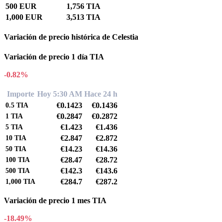
500 EUR
1,756 TIA
1,000 EUR
3,513 TIA
Variación de precio histórica de Celestia
Variación de precio 1 día TIA
-0.82%
Importe
Hoy 5:30 AM
Hace 24 h
€0.1423
€0.1436
0.5
TIA
€0.2847
€0.2872
1
TIA
€1.423
€1.436
5
TIA
€2.847
€2.872
10
TIA
€14.23
€14.36
50
TIA
€28.47
€28.72
100
TIA
€142.3
€143.6
500
TIA
€284.7
€287.2
1,000
TIA
Variación de precio 1 mes TIA
-18.49%