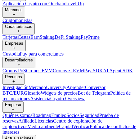
Aplicación Crypto.com
Onchain
Level Up
Mercados
+
Criptomonedas
Características
+
Tarjetas
Cestas
Earn
Staking
DeFi Staking
Pay
Prime
Empresas
+
Custodia
Pay para comerciantes
Desarrolladores
+
Cronos PoS
Cronos EVM
Cronos zkEVM
Pay SDK
AI Agent SDK
Recursos
+
Investigación
Mercado
University
Aprender
Conversor
BTC/EUR
Glosario
Widgets de precios
Bot de Telegram
Política de
reclamaciones
Asistencia
Crypto Overview
Empresa
+
Quiénes somos
Roadmap
Empleo
Socios
Seguridad
Prueba de
reservas
Afiliado
Licencias
Centro de exploración de
criptoactivos
Medio ambiente
Capital
Verificar
Política de conflictos de
intereses
Actualizaciones