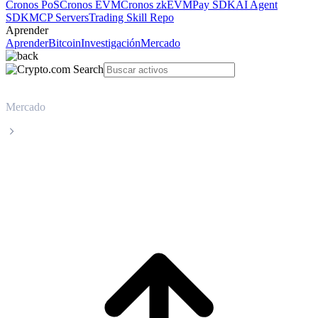
Cronos PoS
Cronos EVM
Cronos zkEVM
Pay SDK
AI Agent
SDK
MCP Servers
Trading Skill Repo
Aprender
Aprender
Bitcoin
Investigación
Mercado
Mercado
Celestia
Precio en tiempo real de Celestia TIA