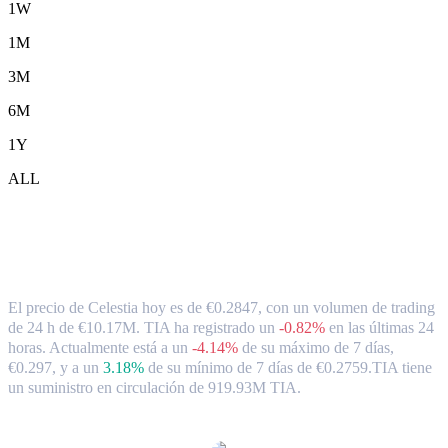
1W
1M
3M
6M
1Y
ALL
Tipo de cambio y datos del mercado de
Celestia ( TIA ) a EUR
El precio de Celestia hoy es de €0.2847, con un volumen de trading
de 24 h de €10.17M. TIA ha registrado un
-0.82%
en las últimas 24
horas.
Actualmente está a un
-4.14%
de su máximo de 7 días,
€0.297,
y a un
3.18%
de su mínimo de 7 días de €0.2759.
TIA tiene
un suministro en circulación de 919.93M TIA.
Pares de conversión de Celestia populares