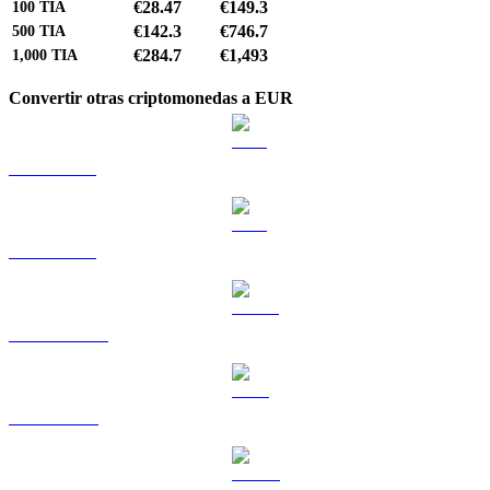
€28.47
€149.3
100
TIA
€142.3
€746.7
500
TIA
€284.7
€1,493
1,000
TIA
Convertir otras criptomonedas a EUR
BTC a EUR
ETH a EUR
USDT a EUR
BNB a EUR