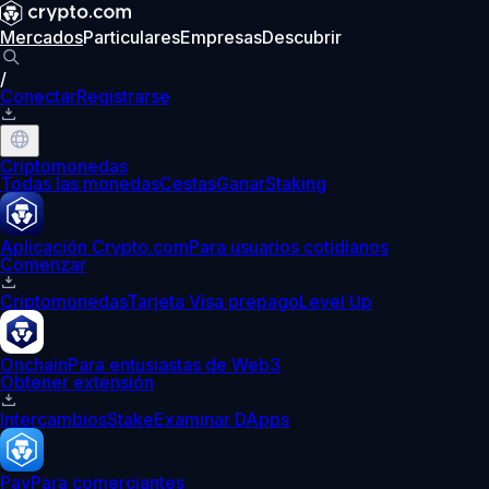
Mercados
Particulares
Empresas
Descubrir
/
Conectar
Registrarse
Criptomonedas
Todas las monedas
Cestas
Ganar
Staking
Aplicación Crypto.com
Para usuarios cotidianos
Comenzar
Criptomonedas
Tarjeta Visa prepago
Level Up
Onchain
Para entusiastas de Web3
Obtener extensión
Intercambios
Stake
Examinar DApps
Pay
Para comerciantes