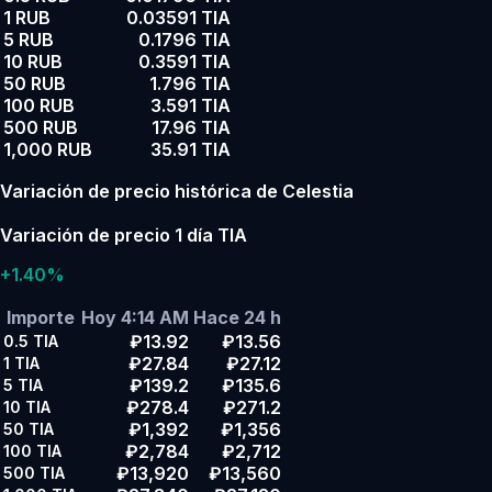
1 RUB
0.03591 TIA
5 RUB
0.1796 TIA
10 RUB
0.3591 TIA
50 RUB
1.796 TIA
100 RUB
3.591 TIA
500 RUB
17.96 TIA
1,000 RUB
35.91 TIA
Variación de precio histórica de Celestia
Variación de precio 1 día TIA
+1.40%
Importe
Hoy 4:14 AM
Hace 24 h
₽13.92
₽13.56
0.5
TIA
₽27.84
₽27.12
1
TIA
₽139.2
₽135.6
5
TIA
₽278.4
₽271.2
10
TIA
₽1,392
₽1,356
50
TIA
₽2,784
₽2,712
100
TIA
₽13,920
₽13,560
500
TIA