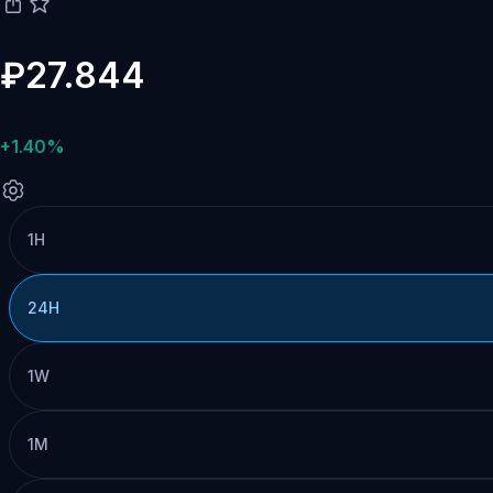
₽27.844
+1.40%
1H
24H
1W
1M