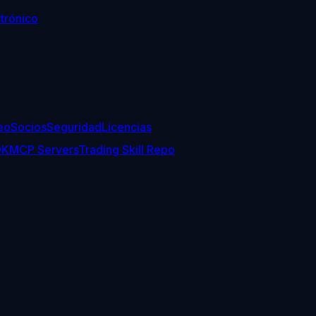
trónico
eo
Socios
Seguridad
Licencias
DK
MCP Servers
Trading Skill Repo