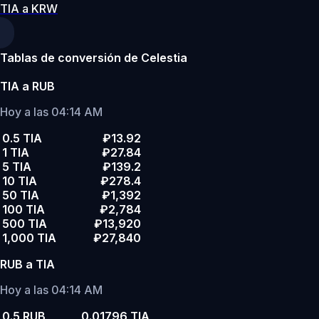
TIA a KRW
Tablas de conversión de Celestia
TIA a RUB
Hoy a las 04:14 AM
0.5 TIA
₽13.92
1 TIA
₽27.84
5 TIA
₽139.2
10 TIA
₽278.4
50 TIA
₽1,392
100 TIA
₽2,784
500 TIA
₽13,920
1,000 TIA
₽27,840
RUB a TIA
Hoy a las 04:14 AM
0.5 RUB
0.01796 TIA