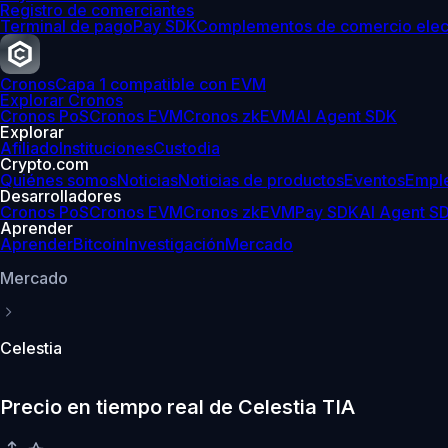
Registro de comerciantes
Terminal de pago
Pay SDK
Complementos de comercio elec
Cronos
Capa 1 compatible con EVM
Explorar Cronos
Cronos PoS
Cronos EVM
Cronos zkEVM
AI Agent SDK
Explorar
Afiliado
Instituciones
Custodia
Crypto.com
Quiénes somos
Noticias
Noticias de productos
Eventos
Empl
Desarrolladores
Cronos PoS
Cronos EVM
Cronos zkEVM
Pay SDK
AI Agent S
Aprender
Aprender
Bitcoin
Investigación
Mercado
Mercado
Celestia
Precio en tiempo real de Celestia TIA