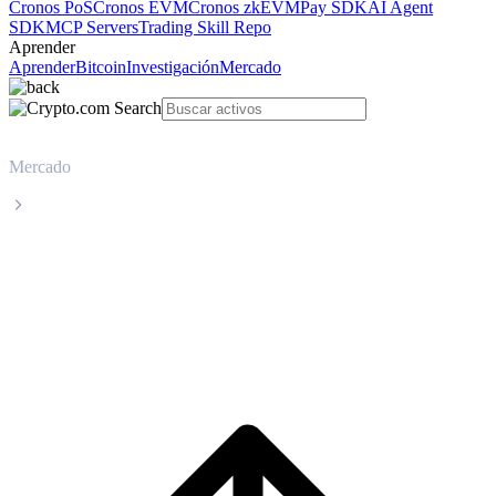
Cronos PoS
Cronos EVM
Cronos zkEVM
Pay SDK
AI Agent
SDK
MCP Servers
Trading Skill Repo
Aprender
Aprender
Bitcoin
Investigación
Mercado
Mercado
Artificial Superintelligence Alliance
Precio en tiempo real de Artificial
Superintelligence Alliance FET