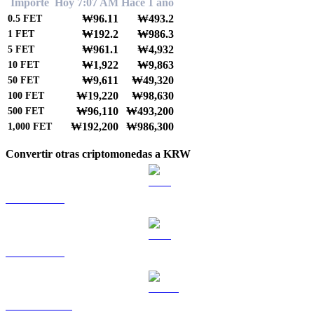
Importe
Hoy 7:07 AM
Hace 1 año
₩96.11
₩493.2
0.5
FET
₩192.2
₩986.3
1
FET
₩961.1
₩4,932
5
FET
₩1,922
₩9,863
10
FET
₩9,611
₩49,320
50
FET
₩19,220
₩98,630
100
FET
₩96,110
₩493,200
500
FET
₩192,200
₩986,300
1,000
FET
Convertir otras criptomonedas a KRW
BTC a KRW
ETH a KRW
USDT a KRW