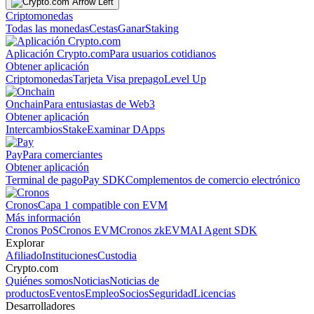
Criptomonedas
Todas las monedas
Cestas
Ganar
Staking
Aplicación Crypto.com
Para usuarios cotidianos
Obtener aplicación
Criptomonedas
Tarjeta Visa prepago
Level Up
Onchain
Para entusiastas de Web3
Obtener aplicación
Intercambios
Stake
Examinar DApps
Pay
Para comerciantes
Obtener aplicación
Terminal de pago
Pay SDK
Complementos de comercio electrónico
Cronos
Capa 1 compatible con EVM
Más información
Cronos PoS
Cronos EVM
Cronos zkEVM
AI Agent SDK
Explorar
Afiliado
Instituciones
Custodia
Crypto.com
Quiénes somos
Noticias
Noticias de
productos
Eventos
Empleo
Socios
Seguridad
Licencias
Desarrolladores