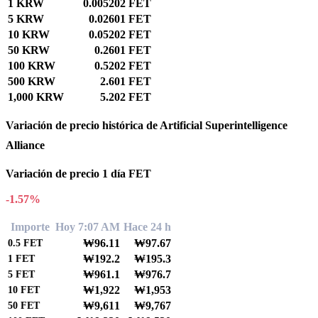
1 KRW
0.005202 FET
5 KRW
0.02601 FET
10 KRW
0.05202 FET
50 KRW
0.2601 FET
100 KRW
0.5202 FET
500 KRW
2.601 FET
1,000 KRW
5.202 FET
Variación de precio histórica de Artificial Superintelligence
Alliance
Variación de precio 1 día FET
-1.57%
Importe
Hoy 7:07 AM
Hace 24 h
₩96.11
₩97.67
0.5
FET
₩192.2
₩195.3
1
FET
₩961.1
₩976.7
5
FET
₩1,922
₩1,953
10
FET
₩9,611
₩9,767
50
FET