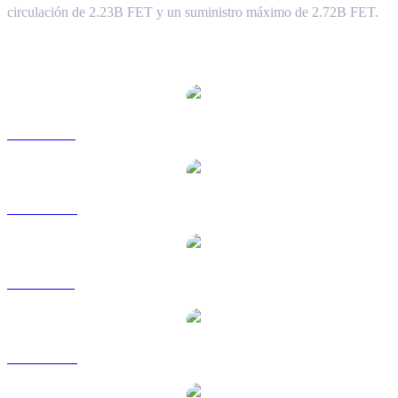
circulación de 2.23B FET y un suministro máximo de 2.72B FET.
Pares de conversión de Artificial Superintelligence Alliance
populares
FET a USD
FET a AUD
FET a BRL
FET a CAD