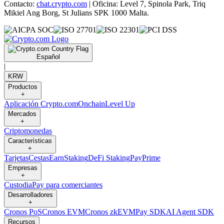
Contacto:
chat.crypto.com
| Oficina: Level 7, Spinola Park, Triq
Mikiel Ang Borg, St Julians SPK 1000 Malta.
Español
|
KRW
Productos
+
Aplicación Crypto.com
Onchain
Level Up
Mercados
+
Criptomonedas
Características
+
Tarjetas
Cestas
Earn
Staking
DeFi Staking
Pay
Prime
Empresas
+
Custodia
Pay para comerciantes
Desarrolladores
+
Cronos PoS
Cronos EVM
Cronos zkEVM
Pay SDK
AI Agent SDK
Recursos