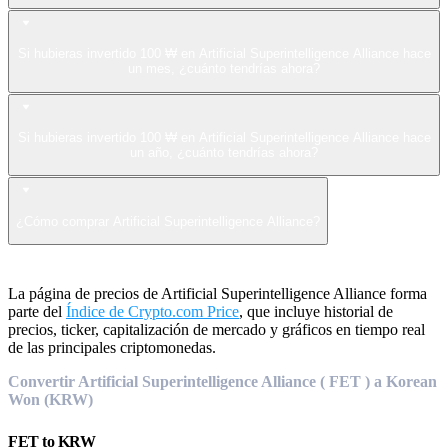
Si hubieras invertido 100 ₩ en Artificial Superintelligence Alliance hace
un mes, ¿cuánto tendrías ahora?
Si hubieras invertido 100 ₩ en Artificial Superintelligence Alliance hace
un año, ¿cuánto tendrías ahora?
¿Cómo comprar Artificial Superintelligence Alliance?
La página de precios de Artificial Superintelligence Alliance forma
parte del
Índice de Crypto.com Price
, que incluye historial de
precios, ticker, capitalización de mercado y gráficos en tiempo real
de las principales criptomonedas.
Convertir Artificial Superintelligence Alliance ( FET ) a Korean
Won (KRW)
FET
to
KRW