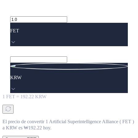
FET
KRW
1
FET
=
192.22
KRW
El precio de convertir 1 Artificial Superintelligence Alliance ( FET )
a KRW es ₩192.22 hoy.