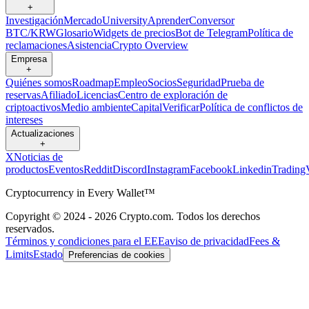
+
Investigación
Mercado
University
Aprender
Conversor
BTC/KRW
Glosario
Widgets de precios
Bot de Telegram
Política de
reclamaciones
Asistencia
Crypto Overview
Empresa
+
Quiénes somos
Roadmap
Empleo
Socios
Seguridad
Prueba de
reservas
Afiliado
Licencias
Centro de exploración de
criptoactivos
Medio ambiente
Capital
Verificar
Política de conflictos de
intereses
Actualizaciones
+
X
Noticias de
productos
Eventos
Reddit
Discord
Instagram
Facebook
Linkedin
Trading
Cryptocurrency in Every Wallet™
Copyright © 2024 - 2026 Crypto.com. Todos los derechos
reservados.
Términos y condiciones para el EEE
aviso de privacidad
Fees &
Limits
Estado
Preferencias de cookies