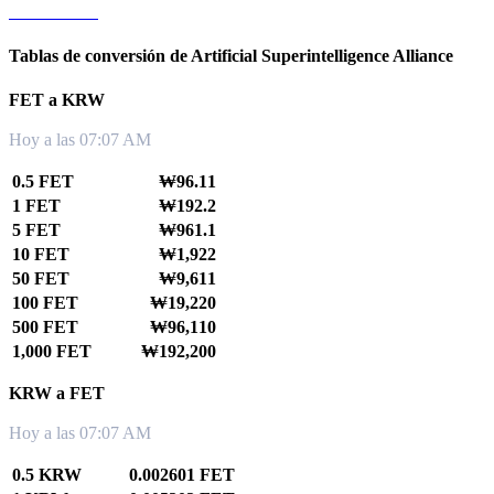
FET a TWD
Tablas de conversión de Artificial Superintelligence Alliance
FET a KRW
Hoy a las 07:07 AM
0.5 FET
₩96.11
1 FET
₩192.2
5 FET
₩961.1
10 FET
₩1,922
50 FET
₩9,611
100 FET
₩19,220
500 FET
₩96,110
1,000 FET
₩192,200
KRW a FET
Hoy a las 07:07 AM
0.5 KRW
0.002601 FET