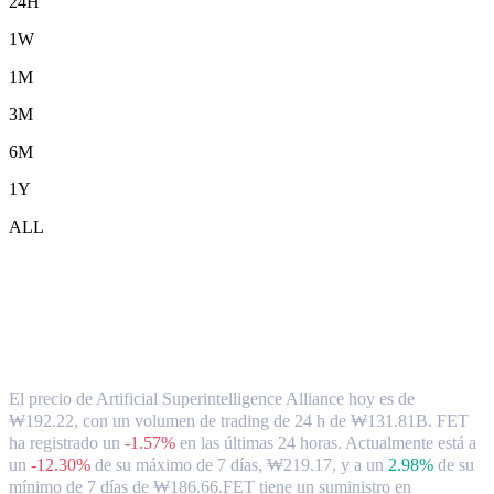
24H
1W
1M
3M
6M
1Y
ALL
Tipo de cambio y datos del mercado de
Artificial Superintelligence Alliance (
FET ) a KRW
El precio de Artificial Superintelligence Alliance hoy es de
₩192.22, con un volumen de trading de 24 h de ₩131.81B. FET
ha registrado un
-1.57%
en las últimas 24 horas.
Actualmente está a
un
-12.30%
de su máximo de 7 días, ₩219.17,
y a un
2.98%
de su
mínimo de 7 días de ₩186.66.
FET tiene un suministro en