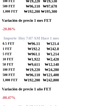
₩19,220
₩19,530
100
FET
₩96,110
₩97,670
500
FET
₩192,200
₩195,300
1,000
FET
Variación de precio 1 mes FET
-20.86%
Importe
Hoy 7:07 AM
Hace 1 mes
₩96.11
₩121.4
0.5
FET
₩192.2
₩242.8
1
FET
₩961.1
₩1,214
5
FET
₩1,922
₩2,428
10
FET
₩9,611
₩12,140
50
FET
₩19,220
₩24,280
100
FET
₩96,110
₩121,400
500
FET
₩192,200
₩242,800
1,000
FET
Variación de precio 1 año FET
-80.47%