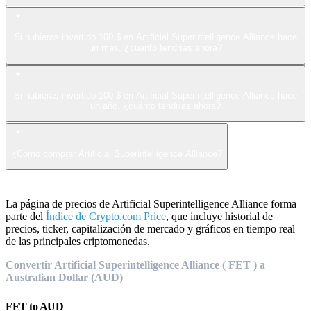
Si hubieras invertido 100 $ en Artificial Superintelligence Alliance hace
un mes, ¿cuánto tendrías ahora?
Si hubieras invertido 100 $ en Artificial Superintelligence Alliance hace
un año, ¿cuánto tendrías ahora?
¿Cómo comprar Artificial Superintelligence Alliance?
La página de precios de Artificial Superintelligence Alliance forma
parte del
Índice de Crypto.com Price
, que incluye historial de
precios, ticker, capitalización de mercado y gráficos en tiempo real
de las principales criptomonedas.
Convertir Artificial Superintelligence Alliance ( FET ) a
Australian Dollar (AUD)
FET
to
AUD