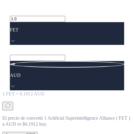
FET
AUD
1
FET
=
0.1912
AUD
El precio de convertir 1 Artificial Superintelligence Alliance ( FET )
a AUD es $0.1912 hoy.