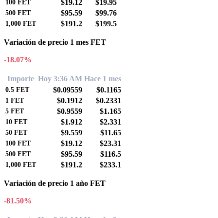
$19.12
$19.95
100
FET
$95.59
$99.76
500
FET
$191.2
$199.5
1,000
FET
Variación de precio 1 mes FET
-18.07%
Importe
Hoy 3:36 AM
Hace 1 mes
$0.09559
$0.1165
0.5
FET
$0.1912
$0.2331
1
FET
$0.9559
$1.165
5
FET
$1.912
$2.331
10
FET
$9.559
$11.65
50
FET
$19.12
$23.31
100
FET
$95.59
$116.5
500
FET
$191.2
$233.1
1,000
FET
Variación de precio 1 año FET
-81.50%