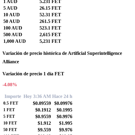
1 AUD
5.231 FET
5 AUD
26.15 FET
10 AUD
52.31 FET
50 AUD
261.5 FET
100 AUD
523.1 FET
500 AUD
2,615 FET
1,000 AUD
5,231 FET
Variación de precio histórica de Artificial Superintelligence
Alliance
Variación de precio 1 día FET
-4.08%
Importe
Hoy 3:36 AM
Hace 24 h
$0.09559
$0.09976
0.5
FET
$0.1912
$0.1995
1
FET
$0.9559
$0.9976
5
FET
$1.912
$1.995
10
FET
$9.559
$9.976
50
FET