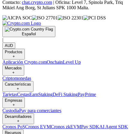
Contacto:
chat.crypto.com
| Oficina: Level 7, Spinola Park, Triq
Mikiel Ang Borg, St Julians SPK 1000 Malta.
Español
|
AUD
Productos
+
Aplicación Crypto.com
Onchain
Level Up
Mercados
+
Criptomonedas
Características
+
Tarjetas
Cestas
Earn
Staking
DeFi Staking
Pay
Prime
Empresas
+
Custodia
Pay para comerciantes
Desarrolladores
+
Cronos PoS
Cronos EVM
Cronos zkEVM
Pay SDK
AI Agent SDK
Recursos