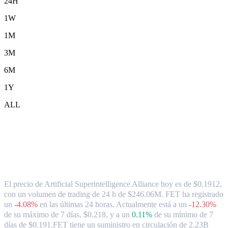
24H
1W
1M
3M
6M
1Y
ALL
Tipo de cambio y datos del mercado de
Artificial Superintelligence Alliance (
FET ) a AUD
El precio de Artificial Superintelligence Alliance hoy es de $0.1912,
con un volumen de trading de 24 h de $246.06M. FET ha registrado
un
-4.08%
en las últimas 24 horas.
Actualmente está a un
-12.30%
de su máximo de 7 días, $0.218,
y a un
0.11%
de su mínimo de 7
días de $0.191.
FET tiene un suministro en circulación de 2.23B