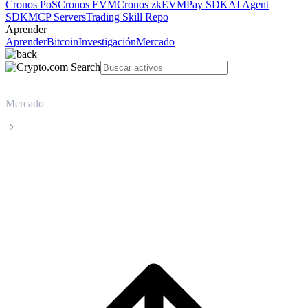
Cronos PoS
Cronos EVM
Cronos zkEVM
Pay SDK
AI Agent
SDK
MCP Servers
Trading Skill Repo
Aprender
Aprender
Bitcoin
Investigación
Mercado
Mercado
Artificial Superintelligence Alliance
Precio en tiempo real de Artificial
Superintelligence Alliance FET