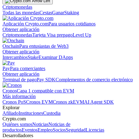
Criptomonedas
Todas las monedas
Cestas
Ganar
Staking
Aplicación Crypto.com
Para usuarios cotidianos
Obtener aplicación
Criptomonedas
Tarjeta Visa prepago
Level Up
Onchain
Para entusiastas de Web3
Obtener aplicación
Intercambios
Stake
Examinar DApps
Pay
Para comerciantes
Obtener aplicación
Terminal de pago
Pay SDK
Complementos de comercio electrónico
Cronos
Capa 1 compatible con EVM
Más información
Cronos PoS
Cronos EVM
Cronos zkEVM
AI Agent SDK
Explorar
Afiliado
Instituciones
Custodia
Crypto.com
Quiénes somos
Noticias
Noticias de
productos
Eventos
Empleo
Socios
Seguridad
Licencias
Desarrolladores