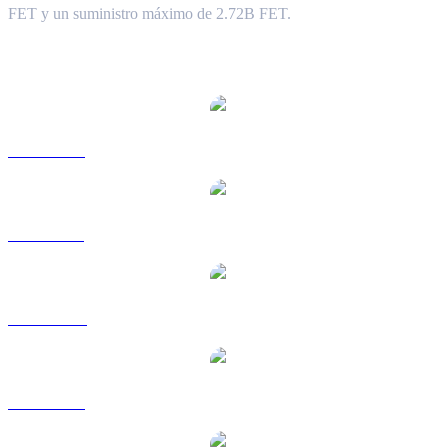
FET y un suministro máximo de 2.72B FET.
Pares de conversión de Artificial Superintelligence Alliance
populares
FET a USD
FET a BRL
FET a CAD
FET a EUR