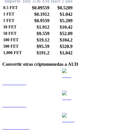
Importe
Hoy 3:36 AM
Hace 1 año
$0.09559
$0.5209
0.5
FET
$0.1912
$1.042
1
FET
$0.9559
$5.209
5
FET
$1.912
$10.42
10
FET
$9.559
$52.09
50
FET
$19.12
$104.2
100
FET
$95.59
$520.9
500
FET
$191.2
$1,042
1,000
FET
Convertir otras criptomonedas a AUD
BTC a AUD
ETH a AUD
USDT a AUD