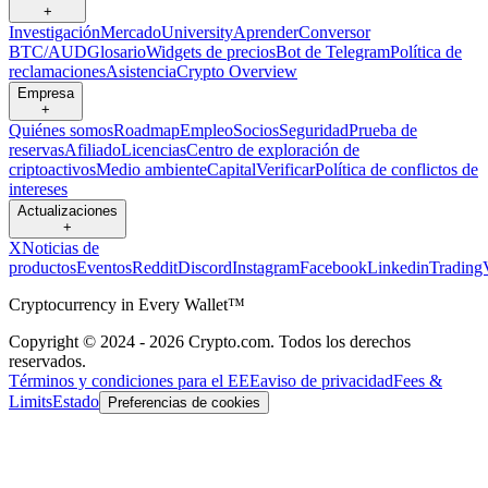
+
Investigación
Mercado
University
Aprender
Conversor
BTC/AUD
Glosario
Widgets de precios
Bot de Telegram
Política de
reclamaciones
Asistencia
Crypto Overview
Empresa
+
Quiénes somos
Roadmap
Empleo
Socios
Seguridad
Prueba de
reservas
Afiliado
Licencias
Centro de exploración de
criptoactivos
Medio ambiente
Capital
Verificar
Política de conflictos de
intereses
Actualizaciones
+
X
Noticias de
productos
Eventos
Reddit
Discord
Instagram
Facebook
Linkedin
Trading
Cryptocurrency in Every Wallet™
Copyright © 2024 - 2026 Crypto.com. Todos los derechos
reservados.
Términos y condiciones para el EEE
aviso de privacidad
Fees &
Limits
Estado
Preferencias de cookies