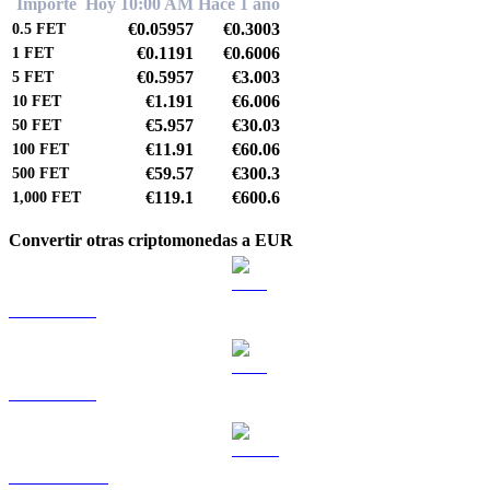
Importe
Hoy 10:00 AM
Hace 1 año
€0.05957
€0.3003
0.5
FET
€0.1191
€0.6006
1
FET
€0.5957
€3.003
5
FET
€1.191
€6.006
10
FET
€5.957
€30.03
50
FET
€11.91
€60.06
100
FET
€59.57
€300.3
500
FET
€119.1
€600.6
1,000
FET
Convertir otras criptomonedas a EUR
BTC a EUR
ETH a EUR
USDT a EUR