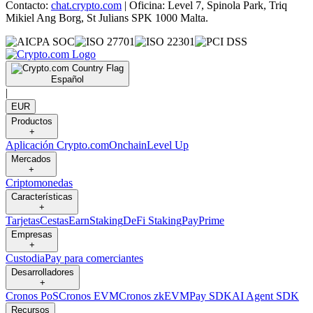
Contacto:
chat.crypto.com
| Oficina: Level 7, Spinola Park, Triq
Mikiel Ang Borg, St Julians SPK 1000 Malta.
Español
|
EUR
Productos
+
Aplicación Crypto.com
Onchain
Level Up
Mercados
+
Criptomonedas
Características
+
Tarjetas
Cestas
Earn
Staking
DeFi Staking
Pay
Prime
Empresas
+
Custodia
Pay para comerciantes
Desarrolladores
+
Cronos PoS
Cronos EVM
Cronos zkEVM
Pay SDK
AI Agent SDK
Recursos