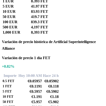
1 EUR
8.393 FET
5 EUR
41.97 FET
10 EUR
83.93 FET
50 EUR
419.7 FET
100 EUR
839.3 FET
500 EUR
4,197 FET
1,000 EUR
8,393 FET
Variación de precio histórica de Artificial Superintelligence
Alliance
Variación de precio 1 día FET
+0.82%
Importe
Hoy 10:00 AM
Hace 24 h
€0.05957
€0.05902
0.5
FET
€0.1191
€0.118
1
FET
€0.5957
€0.5902
5
FET
€1.191
€1.18
10
FET
€5.957
€5.902
50
FET