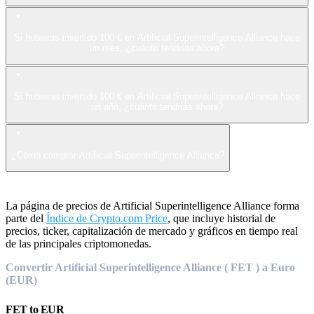
Si hubieras invertido 100 € en Artificial Superintelligence Alliance hace
un mes, ¿cuánto tendrías ahora?
Si hubieras invertido 100 € en Artificial Superintelligence Alliance hace
un año, ¿cuánto tendrías ahora?
¿Cómo comprar Artificial Superintelligence Alliance?
La página de precios de Artificial Superintelligence Alliance forma
parte del
Índice de Crypto.com Price
, que incluye historial de
precios, ticker, capitalización de mercado y gráficos en tiempo real
de las principales criptomonedas.
Convertir Artificial Superintelligence Alliance ( FET ) a Euro
(EUR)
FET
to
EUR