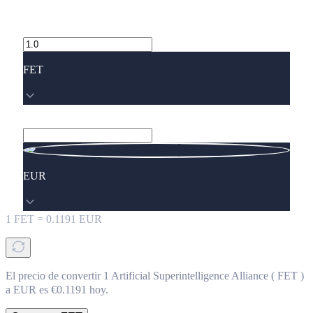
FET
EUR
1
FET
=
0.1191
EUR
El precio de convertir 1 Artificial Superintelligence Alliance ( FET )
a EUR es €0.1191 hoy.