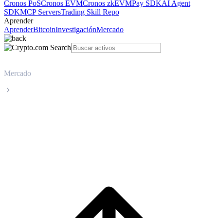
Cronos PoS
Cronos EVM
Cronos zkEVM
Pay SDK
AI Agent
SDK
MCP Servers
Trading Skill Repo
Aprender
Aprender
Bitcoin
Investigación
Mercado
Mercado
Artificial Superintelligence Alliance
Precio en tiempo real de Artificial
Superintelligence Alliance FET