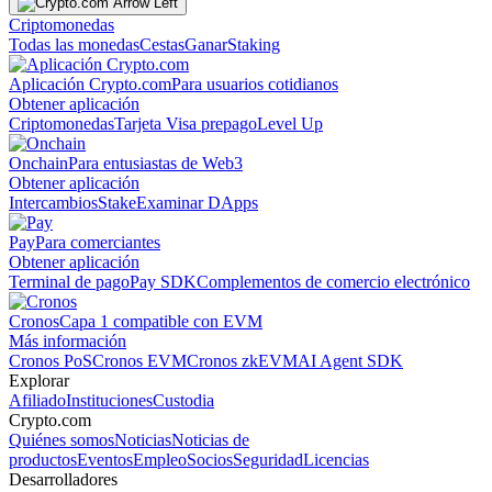
Criptomonedas
Todas las monedas
Cestas
Ganar
Staking
Aplicación Crypto.com
Para usuarios cotidianos
Obtener aplicación
Criptomonedas
Tarjeta Visa prepago
Level Up
Onchain
Para entusiastas de Web3
Obtener aplicación
Intercambios
Stake
Examinar DApps
Pay
Para comerciantes
Obtener aplicación
Terminal de pago
Pay SDK
Complementos de comercio electrónico
Cronos
Capa 1 compatible con EVM
Más información
Cronos PoS
Cronos EVM
Cronos zkEVM
AI Agent SDK
Explorar
Afiliado
Instituciones
Custodia
Crypto.com
Quiénes somos
Noticias
Noticias de
productos
Eventos
Empleo
Socios
Seguridad
Licencias
Desarrolladores