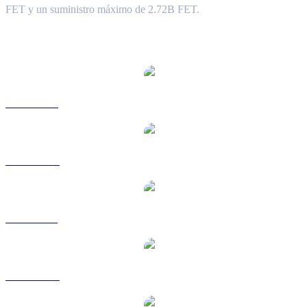
FET y un suministro máximo de 2.72B FET.
Pares de conversión de Artificial Superintelligence Alliance
populares
FET a USD
FET a AUD
FET a BRL
FET a CAD