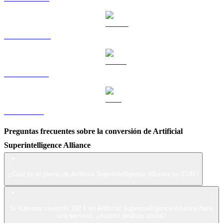
DOGE a EUR
USDS a EUR
LEO a EUR
Preguntas frecuentes sobre la conversión de Artificial
Superintelligence Alliance
¿Cuál es el precio de Artificial Superintelligence Alliance en EUR?
Si hubieras invertido 100 € en Artificial Superintelligence Alliance hace
una semana, ¿cuánto tendrías ahora?