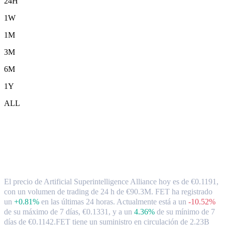
24H
1W
1M
3M
6M
1Y
ALL
Tipo de cambio y datos del mercado de
Artificial Superintelligence Alliance (
FET ) a EUR
El precio de Artificial Superintelligence Alliance hoy es de €0.1191,
con un volumen de trading de 24 h de €90.3M. FET ha registrado
un
+0.81%
en las últimas 24 horas.
Actualmente está a un
-10.52%
de su máximo de 7 días, €0.1331,
y a un
4.36%
de su mínimo de 7
días de €0.1142.
FET tiene un suministro en circulación de 2.23B