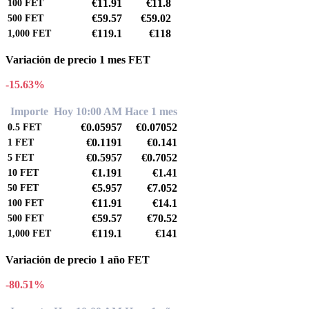
€11.91
€11.8
100
FET
€59.57
€59.02
500
FET
€119.1
€118
1,000
FET
Variación de precio 1 mes FET
-15.63%
Importe
Hoy 10:00 AM
Hace 1 mes
€0.05957
€0.07052
0.5
FET
€0.1191
€0.141
1
FET
€0.5957
€0.7052
5
FET
€1.191
€1.41
10
FET
€5.957
€7.052
50
FET
€11.91
€14.1
100
FET
€59.57
€70.52
500
FET
€119.1
€141
1,000
FET
Variación de precio 1 año FET
-80.51%