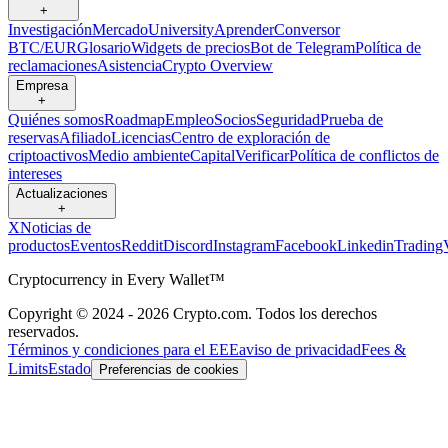
+
Investigación
Mercado
University
Aprender
Conversor
BTC/EUR
Glosario
Widgets de precios
Bot de Telegram
Política de
reclamaciones
Asistencia
Crypto Overview
Empresa
+
Quiénes somos
Roadmap
Empleo
Socios
Seguridad
Prueba de
reservas
Afiliado
Licencias
Centro de exploración de
criptoactivos
Medio ambiente
Capital
Verificar
Política de conflictos de
intereses
Actualizaciones
+
X
Noticias de
productos
Eventos
Reddit
Discord
Instagram
Facebook
Linkedin
Trading
Cryptocurrency in Every Wallet™
Copyright © 2024 - 2026 Crypto.com. Todos los derechos
reservados.
Términos y condiciones para el EEE
aviso de privacidad
Fees &
Limits
Estado
Preferencias de cookies