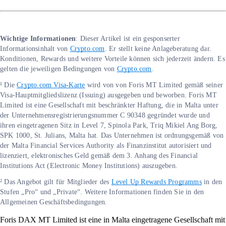
Wichtige Informationen
: Dieser Artikel ist ein gesponserter
Informationsinhalt von
Crypto.com
. Er stellt keine Anlageberatung dar.
Konditionen, Rewards und weitere Vorteile können sich jederzeit ändern. Es
gelten die jeweiligen Bedingungen von
Crypto.com
.
¹ Die
Crypto.com Visa-Karte
wird von von Foris MT Limited gemäß seiner
Visa-Hauptmitgliedslizenz (Issuing) ausgegeben und beworben. Foris MT
Limited ist eine Gesellschaft mit beschränkter Haftung, die in Malta unter
der Unternehmensregistrierungsnummer C 90348 gegründet wurde und
ihren eingetragenen Sitz in Level 7, Spinola Park, Triq Mikiel Ang Borg,
SPK 1000, St. Julians, Malta hat. Das Unternehmen ist ordnungsgemäß von
der Malta Financial Services Authority als Finanzinstitut autorisiert und
lizenziert, elektronisches Geld gemäß dem 3. Anhang des Financial
Institutions Act (Electronic Money Institutions) auszugeben.
² Das Angebot gilt für Mitglieder des
Level Up Rewards Programms
in den
Stufen „Pro“ und „Private“. Weitere Informationen finden Sie in den
Allgemeinen Geschäftsbedingungen.
Foris DAX MT Limited ist eine in Malta eingetragene Gesellschaft mit