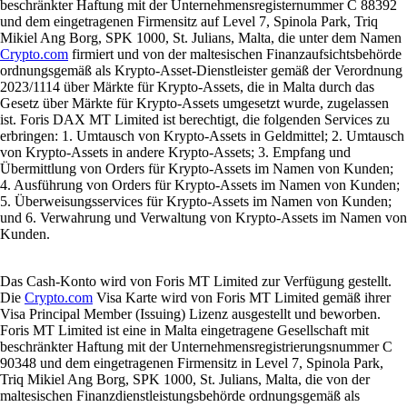
beschränkter Haftung mit der Unternehmensregisternummer C 88392
und dem eingetragenen Firmensitz auf Level 7, Spinola Park, Triq
Mikiel Ang Borg, SPK 1000, St. Julians, Malta, die unter dem Namen
Crypto.com
firmiert und von der maltesischen Finanzaufsichtsbehörde
ordnungsgemäß als Krypto-Asset-Dienstleister gemäß der Verordnung
2023/1114 über Märkte für Krypto-Assets, die in Malta durch das
Gesetz über Märkte für Krypto-Assets umgesetzt wurde, zugelassen
ist. Foris DAX MT Limited ist berechtigt, die folgenden Services zu
erbringen: 1. Umtausch von Krypto-Assets in Geldmittel; 2. Umtausch
von Krypto-Assets in andere Krypto-Assets; 3. Empfang und
Übermittlung von Orders für Krypto-Assets im Namen von Kunden;
4. Ausführung von Orders für Krypto-Assets im Namen von Kunden;
5. Überweisungsservices für Krypto-Assets im Namen von Kunden;
und 6. Verwahrung und Verwaltung von Krypto-Assets im Namen von
Kunden.
Das Cash-Konto wird von Foris MT Limited zur Verfügung gestellt.
Die
Crypto.com
Visa Karte wird von Foris MT Limited gemäß ihrer
Visa Principal Member (Issuing) Lizenz ausgestellt und beworben.
Foris MT Limited ist eine in Malta eingetragene Gesellschaft mit
beschränkter Haftung mit der Unternehmensregistrierungsnummer C
90348 und dem eingetragenen Firmensitz in Level 7, Spinola Park,
Triq Mikiel Ang Borg, SPK 1000, St. Julians, Malta, die von der
maltesischen Finanzdienstleistungsbehörde ordnungsgemäß als