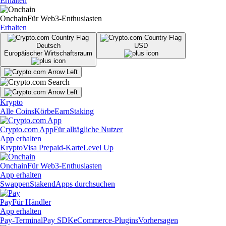
Erhalten
Onchain
Für Web3-Enthusiasten
Erhalten
Deutsch
USD
Europäischer Wirtschaftsraum
Krypto
Alle Coins
Körbe
Earn
Staking
Crypto.com App
Für alltägliche Nutzer
App erhalten
Krypto
Visa Prepaid-Karte
Level Up
Onchain
Für Web3-Enthusiasten
App erhalten
Swappen
Staken
dApps durchsuchen
Pay
Für Händler
App erhalten
Pay-Terminal
Pay SDK
eCommerce-Plugins
Vorhersagen