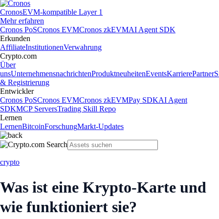
Cronos
EVM-kompatible Layer 1
Mehr erfahren
Cronos PoS
Cronos EVM
Cronos zkEVM
AI Agent SDK
Erkunden
Affiliate
Institutionen
Verwahrung
Crypto.com
Über
uns
Unternehmensnachrichten
Produktneuheiten
Events
Karriere
Partner
S
& Registrierung
Entwickler
Cronos PoS
Cronos EVM
Cronos zkEVM
Pay SDK
AI Agent
SDK
MCP Servers
Trading Skill Repo
Lernen
Lernen
Bitcoin
Forschung
Markt-Updates
crypto
Was ist eine Krypto-Karte und
wie funktioniert sie?