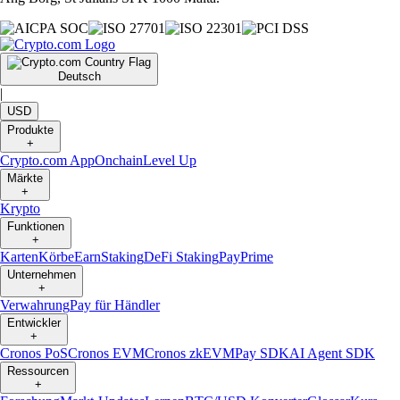
Deutsch
|
USD
Produkte
+
Crypto.com App
Onchain
Level Up
Märkte
+
Krypto
Funktionen
+
Karten
Körbe
Earn
Staking
DeFi Staking
Pay
Prime
Unternehmen
+
Verwahrung
Pay für Händler
Entwickler
+
Cronos PoS
Cronos EVM
Cronos zkEVM
Pay SDK
AI Agent SDK
Ressourcen
+