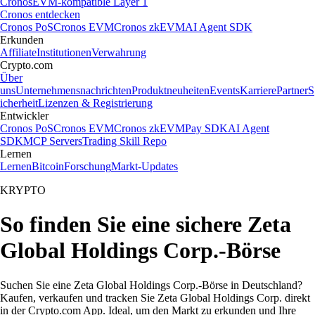
Cronos
EVM-kompatible Layer 1
Cronos entdecken
Cronos PoS
Cronos EVM
Cronos zkEVM
AI Agent SDK
Erkunden
Affiliate
Institutionen
Verwahrung
Crypto.com
Über
uns
Unternehmensnachrichten
Produktneuheiten
Events
Karriere
Partner
S
icherheit
Lizenzen & Registrierung
Entwickler
Cronos PoS
Cronos EVM
Cronos zkEVM
Pay SDK
AI Agent
SDK
MCP Servers
Trading Skill Repo
Lernen
Lernen
Bitcoin
Forschung
Markt-Updates
KRYPTO
So finden Sie eine sichere Zeta
Global Holdings Corp.-Börse
Suchen Sie eine Zeta Global Holdings Corp.-Börse in Deutschland?
Kaufen, verkaufen und tracken Sie Zeta Global Holdings Corp. direkt
in der Crypto.com App. Ideal, um den Markt zu erkunden und Ihre