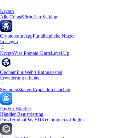
Krypto
Alle Coins
Körbe
Earn
Staking
Crypto.com App
Für alltägliche Nutzer
Loslegen
Krypto
Visa Prepaid-Karte
Level Up
Onchain
Für Web3-Enthusiasten
Erweiterung erhalten
Swappen
Staken
dApps durchsuchen
Pay
Für Händler
Händler-Registrierung
Pay-Terminal
Pay SDK
eCommerce-Plugins