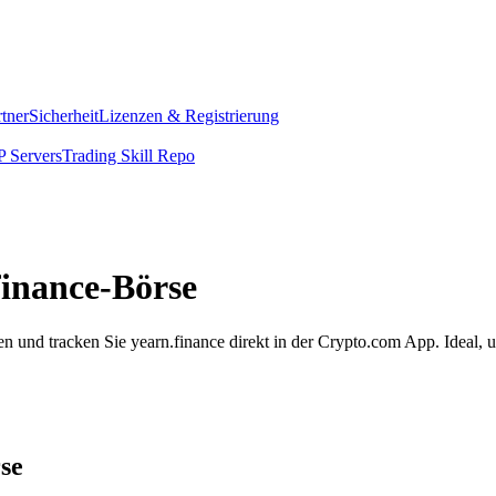
rtner
Sicherheit
Lizenzen & Registrierung
 Servers
Trading Skill Repo
.finance-Börse
en und tracken Sie yearn.finance direkt in der Crypto.com App. Ideal
rse