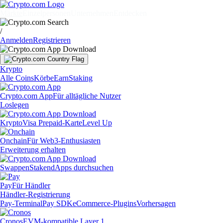
Märkte
Einzelpersonen
Unternehmen
Entdecken
/
Anmelden
Registrieren
Krypto
Alle Coins
Körbe
Earn
Staking
Crypto.com App
Für alltägliche Nutzer
Loslegen
Krypto
Visa Prepaid-Karte
Level Up
Onchain
Für Web3-Enthusiasten
Erweiterung erhalten
Swappen
Staken
dApps durchsuchen
Pay
Für Händler
Händler-Registrierung
Pay-Terminal
Pay SDK
eCommerce-Plugins
Vorhersagen
Cronos
EVM-kompatible Layer 1