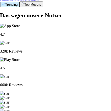
Trending
Top Movers
Das sagen unsere Nutzer
4.7
320k Reviews
4.5
660k Reviews