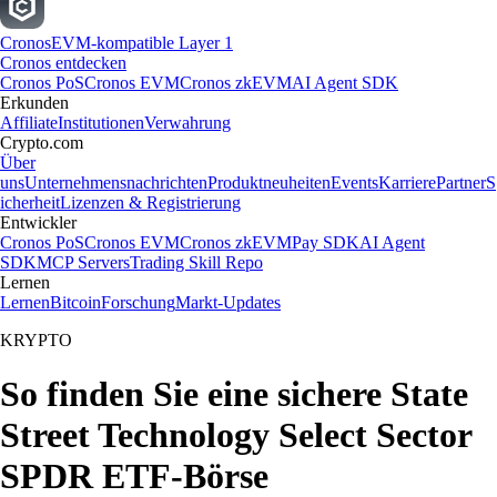
Cronos
EVM-kompatible Layer 1
Cronos entdecken
Cronos PoS
Cronos EVM
Cronos zkEVM
AI Agent SDK
Erkunden
Affiliate
Institutionen
Verwahrung
Crypto.com
Über
uns
Unternehmensnachrichten
Produktneuheiten
Events
Karriere
Partner
S
icherheit
Lizenzen & Registrierung
Entwickler
Cronos PoS
Cronos EVM
Cronos zkEVM
Pay SDK
AI Agent
SDK
MCP Servers
Trading Skill Repo
Lernen
Lernen
Bitcoin
Forschung
Markt-Updates
KRYPTO
So finden Sie eine sichere State
Street Technology Select Sector
SPDR ETF-Börse