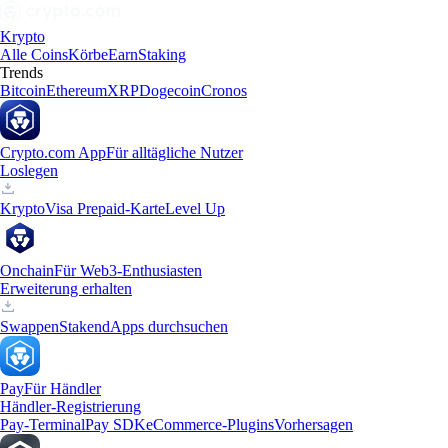
Krypto
Alle Coins
Körbe
Earn
Staking
Trends
Bitcoin
Ethereum
XRP
Dogecoin
Cronos
Crypto.com App
Für alltägliche Nutzer
Loslegen
Krypto
Visa Prepaid-Karte
Level Up
Onchain
Für Web3-Enthusiasten
Erweiterung erhalten
Swappen
Staken
dApps durchsuchen
Pay
Für Händler
Händler-Registrierung
Pay-Terminal
Pay SDK
eCommerce-Plugins
Vorhersagen