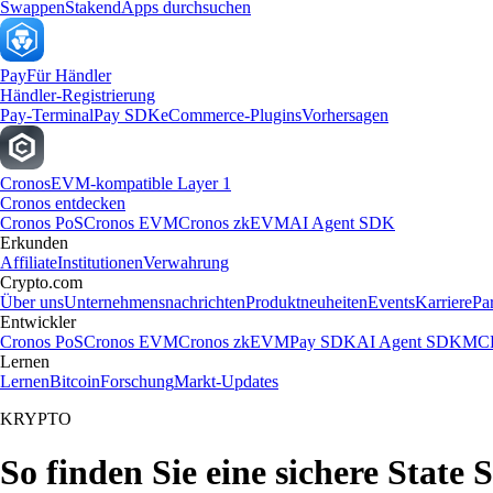
Swappen
Staken
dApps durchsuchen
Pay
Für Händler
Händler-Registrierung
Pay-Terminal
Pay SDK
eCommerce-Plugins
Vorhersagen
Cronos
EVM-kompatible Layer 1
Cronos entdecken
Cronos PoS
Cronos EVM
Cronos zkEVM
AI Agent SDK
Erkunden
Affiliate
Institutionen
Verwahrung
Crypto.com
Über uns
Unternehmensnachrichten
Produktneuheiten
Events
Karriere
Pa
Entwickler
Cronos PoS
Cronos EVM
Cronos zkEVM
Pay SDK
AI Agent SDK
MCP
Lernen
Lernen
Bitcoin
Forschung
Markt-Updates
KRYPTO
So finden Sie eine sichere State