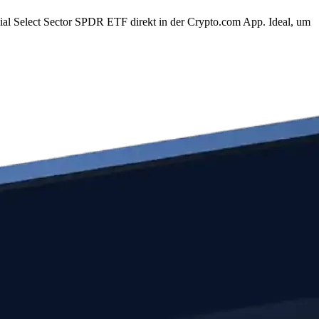
cial Select Sector SPDR ETF direkt in der Crypto.com App. Ideal, um