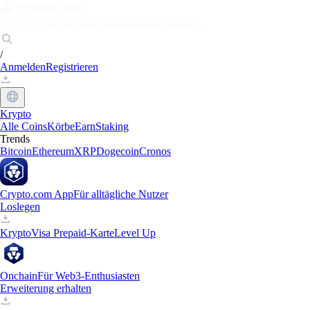
Märkte
Einzelpersonen
Unternehmen
Entdecken
/
Anmelden
Registrieren
Krypto
Alle Coins
Körbe
Earn
Staking
Trends
Bitcoin
Ethereum
XRP
Dogecoin
Cronos
Crypto.com App
Für alltägliche Nutzer
Loslegen
Krypto
Visa Prepaid-Karte
Level Up
Onchain
Für Web3-Enthusiasten
Erweiterung erhalten