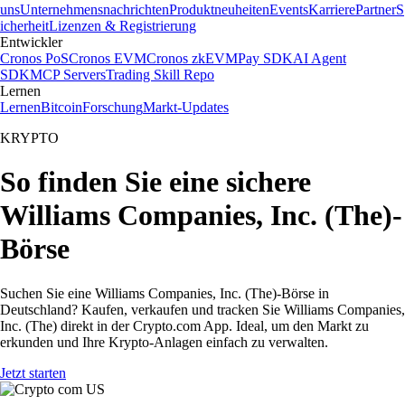
uns
Unternehmensnachrichten
Produktneuheiten
Events
Karriere
Partner
S
icherheit
Lizenzen & Registrierung
Entwickler
Cronos PoS
Cronos EVM
Cronos zkEVM
Pay SDK
AI Agent
SDK
MCP Servers
Trading Skill Repo
Lernen
Lernen
Bitcoin
Forschung
Markt-Updates
KRYPTO
So finden Sie eine sichere
Williams Companies, Inc. (The)-
Börse
Suchen Sie eine Williams Companies, Inc. (The)-Börse in
Deutschland? Kaufen, verkaufen und tracken Sie Williams Companies,
Inc. (The) direkt in der Crypto.com App. Ideal, um den Markt zu
erkunden und Ihre Krypto-Anlagen einfach zu verwalten.
Jetzt starten