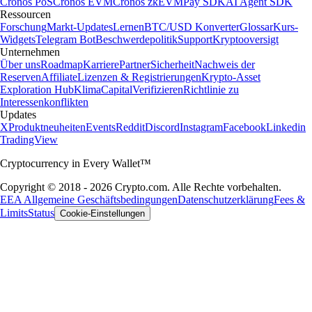
Cronos PoS
Cronos EVM
Cronos zkEVM
Pay SDK
AI Agent SDK
Ressourcen
Forschung
Markt-Updates
Lernen
BTC/USD Konverter
Glossar
Kurs-
Widgets
Telegram Bot
Beschwerdepolitik
Support
Kryptooversigt
Unternehmen
Über uns
Roadmap
Karriere
Partner
Sicherheit
Nachweis der
Reserven
Affiliate
Lizenzen & Registrierungen
Krypto-Asset
Exploration Hub
Klima
Capital
Verifizieren
Richtlinie zu
Interessenkonflikten
Updates
X
Produktneuheiten
Events
Reddit
Discord
Instagram
Facebook
Linkedin
TradingView
Cryptocurrency in Every Wallet™
Copyright © 2018 - 2026 Crypto.com. Alle Rechte vorbehalten.
EEA Allgemeine Geschäftsbedingungen
Datenschutzerklärung
Fees &
Limits
Status
Cookie-Einstellungen