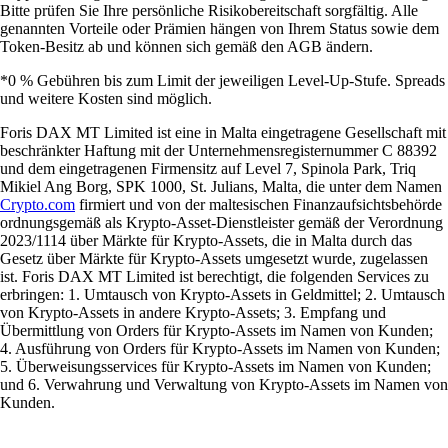
Bitte prüfen Sie Ihre persönliche Risikobereitschaft sorgfältig. Alle
genannten Vorteile oder Prämien hängen von Ihrem Status sowie dem
Token-Besitz ab und können sich gemäß den AGB ändern.
*0 % Gebühren bis zum Limit der jeweiligen Level-Up-Stufe. Spreads
und weitere Kosten sind möglich.
Foris DAX MT Limited ist eine in Malta eingetragene Gesellschaft mit
beschränkter Haftung mit der Unternehmensregisternummer C 88392
und dem eingetragenen Firmensitz auf Level 7, Spinola Park, Triq
Mikiel Ang Borg, SPK 1000, St. Julians, Malta, die unter dem Namen
Crypto.com
firmiert und von der maltesischen Finanzaufsichtsbehörde
ordnungsgemäß als Krypto-Asset-Dienstleister gemäß der Verordnung
2023/1114 über Märkte für Krypto-Assets, die in Malta durch das
Gesetz über Märkte für Krypto-Assets umgesetzt wurde, zugelassen
ist. Foris DAX MT Limited ist berechtigt, die folgenden Services zu
erbringen: 1. Umtausch von Krypto-Assets in Geldmittel; 2. Umtausch
von Krypto-Assets in andere Krypto-Assets; 3. Empfang und
Übermittlung von Orders für Krypto-Assets im Namen von Kunden;
4. Ausführung von Orders für Krypto-Assets im Namen von Kunden;
5. Überweisungsservices für Krypto-Assets im Namen von Kunden;
und 6. Verwahrung und Verwaltung von Krypto-Assets im Namen von
Kunden.