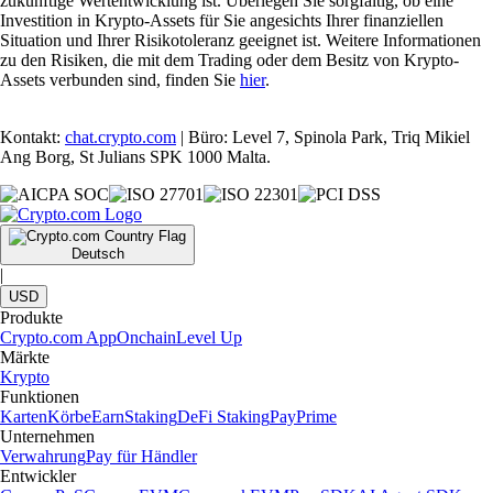
zukünftige Wertentwicklung ist. Überlegen Sie sorgfältig, ob eine
Investition in Krypto-Assets für Sie angesichts Ihrer finanziellen
Situation und Ihrer Risikotoleranz geeignet ist. Weitere Informationen
zu den Risiken, die mit dem Trading oder dem Besitz von Krypto-
Assets verbunden sind, finden Sie
hier
.
Kontakt:
chat.crypto.com
| Büro: Level 7, Spinola Park, Triq Mikiel
Ang Borg, St Julians SPK 1000 Malta.
Deutsch
|
USD
Produkte
Crypto.com App
Onchain
Level Up
Märkte
Krypto
Funktionen
Karten
Körbe
Earn
Staking
DeFi Staking
Pay
Prime
Unternehmen
Verwahrung
Pay für Händler
Entwickler