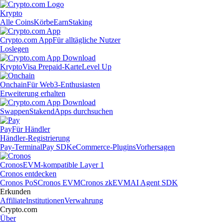
Krypto
Alle Coins
Körbe
Earn
Staking
Crypto.com App
Für alltägliche Nutzer
Loslegen
Krypto
Visa Prepaid-Karte
Level Up
Onchain
Für Web3-Enthusiasten
Erweiterung erhalten
Swappen
Staken
dApps durchsuchen
Pay
Für Händler
Händler-Registrierung
Pay-Terminal
Pay SDK
eCommerce-Plugins
Vorhersagen
Cronos
EVM-kompatible Layer 1
Cronos entdecken
Cronos PoS
Cronos EVM
Cronos zkEVM
AI Agent SDK
Erkunden
Affiliate
Institutionen
Verwahrung
Crypto.com
Über