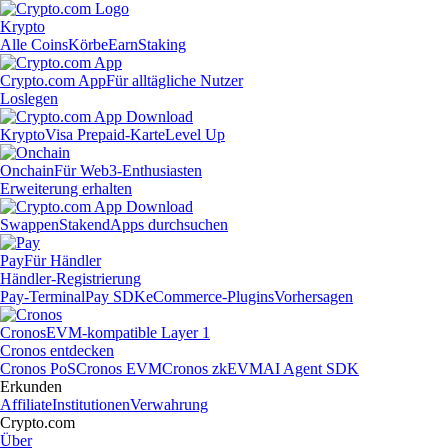
Krypto
Alle Coins
Körbe
Earn
Staking
Crypto.com App
Für alltägliche Nutzer
Loslegen
Krypto
Visa Prepaid-Karte
Level Up
Onchain
Für Web3-Enthusiasten
Erweiterung erhalten
Swappen
Staken
dApps durchsuchen
Pay
Für Händler
Händler-Registrierung
Pay-Terminal
Pay SDK
eCommerce-Plugins
Vorhersagen
Cronos
EVM-kompatible Layer 1
Cronos entdecken
Cronos PoS
Cronos EVM
Cronos zkEVM
AI Agent SDK
Erkunden
Affiliate
Institutionen
Verwahrung
Crypto.com
Über