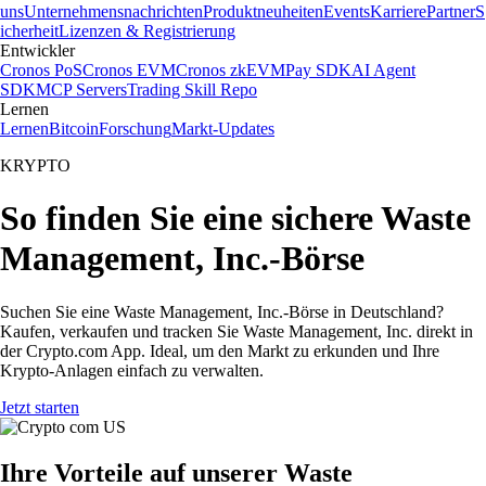
uns
Unternehmensnachrichten
Produktneuheiten
Events
Karriere
Partner
S
icherheit
Lizenzen & Registrierung
Entwickler
Cronos PoS
Cronos EVM
Cronos zkEVM
Pay SDK
AI Agent
SDK
MCP Servers
Trading Skill Repo
Lernen
Lernen
Bitcoin
Forschung
Markt-Updates
KRYPTO
So finden Sie eine sichere Waste
Management, Inc.-Börse
Suchen Sie eine Waste Management, Inc.-Börse in Deutschland?
Kaufen, verkaufen und tracken Sie Waste Management, Inc. direkt in
der Crypto.com App. Ideal, um den Markt zu erkunden und Ihre
Krypto-Anlagen einfach zu verwalten.
Jetzt starten
Ihre Vorteile auf unserer Waste