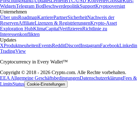
Forschung
Markt-Updates
Lernen
BTC/USD Konverter
Glossar
Kurs-
Widgets
Telegram Bot
Beschwerdepolitik
Support
Kryptooversigt
Unternehmen
Über uns
Roadmap
Karriere
Partner
Sicherheit
Nachweis der
Reserven
Affiliate
Lizenzen & Registrierungen
Krypto-Asset
Exploration Hub
Klima
Capital
Verifizieren
Richtlinie zu
Interessenkonflikten
Updates
X
Produktneuheiten
Events
Reddit
Discord
Instagram
Facebook
Linkedin
TradingView
Cryptocurrency in Every Wallet™
Copyright © 2018 - 2026 Crypto.com. Alle Rechte vorbehalten.
EEA Allgemeine Geschäftsbedingungen
Datenschutzerklärung
Fees &
Limits
Status
Cookie-Einstellungen