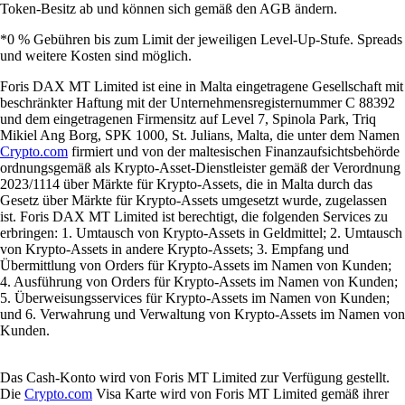
Token-Besitz ab und können sich gemäß den AGB ändern.
*0 % Gebühren bis zum Limit der jeweiligen Level-Up-Stufe. Spreads
und weitere Kosten sind möglich.
Foris DAX MT Limited ist eine in Malta eingetragene Gesellschaft mit
beschränkter Haftung mit der Unternehmensregisternummer C 88392
und dem eingetragenen Firmensitz auf Level 7, Spinola Park, Triq
Mikiel Ang Borg, SPK 1000, St. Julians, Malta, die unter dem Namen
Crypto.com
firmiert und von der maltesischen Finanzaufsichtsbehörde
ordnungsgemäß als Krypto-Asset-Dienstleister gemäß der Verordnung
2023/1114 über Märkte für Krypto-Assets, die in Malta durch das
Gesetz über Märkte für Krypto-Assets umgesetzt wurde, zugelassen
ist. Foris DAX MT Limited ist berechtigt, die folgenden Services zu
erbringen: 1. Umtausch von Krypto-Assets in Geldmittel; 2. Umtausch
von Krypto-Assets in andere Krypto-Assets; 3. Empfang und
Übermittlung von Orders für Krypto-Assets im Namen von Kunden;
4. Ausführung von Orders für Krypto-Assets im Namen von Kunden;
5. Überweisungsservices für Krypto-Assets im Namen von Kunden;
und 6. Verwahrung und Verwaltung von Krypto-Assets im Namen von
Kunden.
Das Cash-Konto wird von Foris MT Limited zur Verfügung gestellt.
Die
Crypto.com
Visa Karte wird von Foris MT Limited gemäß ihrer