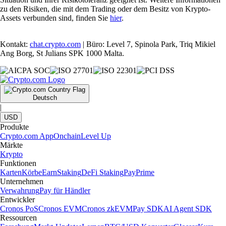
zu den Risiken, die mit dem Trading oder dem Besitz von Krypto-
Assets verbunden sind, finden Sie
hier
.
Kontakt:
chat.crypto.com
| Büro: Level 7, Spinola Park, Triq Mikiel
Ang Borg, St Julians SPK 1000 Malta.
Deutsch
|
USD
Produkte
Crypto.com App
Onchain
Level Up
Märkte
Krypto
Funktionen
Karten
Körbe
Earn
Staking
DeFi Staking
Pay
Prime
Unternehmen
Verwahrung
Pay für Händler
Entwickler
Cronos PoS
Cronos EVM
Cronos zkEVM
Pay SDK
AI Agent SDK
Ressourcen