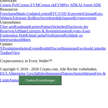
Entwickler
Cronos PoS
Cronos EVM
Cronos zkEVM
Pay SDK
AI Agent SDK
Ressourcen
Forschung
Markt-Updates
Lernen
BTC/USD Konverter
Glossar
Kurs-
Widgets
Telegram Bot
Beschwerdepolitik
Support
Kryptooversigt
Unternehmen
Über uns
Roadmap
Karriere
Partner
Sicherheit
Nachweis der
Reserven
Affiliate
Lizenzen & Registrierungen
Krypto-Asset
Exploration Hub
Klima
Capital
Verifizieren
Richtlinie zu
Interessenkonflikten
Updates
X
Produktneuheiten
Events
Reddit
Discord
Instagram
Facebook
Linkedin
TradingView
Cryptocurrency in Every Wallet™
Copyright © 2018 - 2026 Crypto.com. Alle Rechte vorbehalten.
EEA Allgemeine Geschäftsbedingungen
Datenschutzerklärung
Fees &
Limits
Status
Cookie-Einstellungen