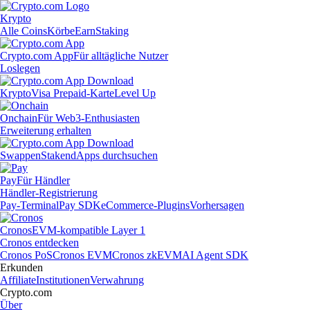
Krypto
Alle Coins
Körbe
Earn
Staking
Crypto.com App
Für alltägliche Nutzer
Loslegen
Krypto
Visa Prepaid-Karte
Level Up
Onchain
Für Web3-Enthusiasten
Erweiterung erhalten
Swappen
Staken
dApps durchsuchen
Pay
Für Händler
Händler-Registrierung
Pay-Terminal
Pay SDK
eCommerce-Plugins
Vorhersagen
Cronos
EVM-kompatible Layer 1
Cronos entdecken
Cronos PoS
Cronos EVM
Cronos zkEVM
AI Agent SDK
Erkunden
Affiliate
Institutionen
Verwahrung
Crypto.com
Über