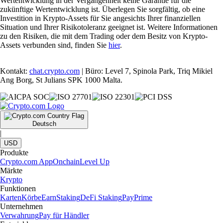
Wertentwicklung in der Vergangenheit keine Garantie für die
zukünftige Wertentwicklung ist. Überlegen Sie sorgfältig, ob eine
Investition in Krypto-Assets für Sie angesichts Ihrer finanziellen
Situation und Ihrer Risikotoleranz geeignet ist. Weitere Informationen
zu den Risiken, die mit dem Trading oder dem Besitz von Krypto-
Assets verbunden sind, finden Sie
hier
.
Kontakt:
chat.crypto.com
| Büro: Level 7, Spinola Park, Triq Mikiel
Ang Borg, St Julians SPK 1000 Malta.
Deutsch
|
USD
Produkte
Crypto.com App
Onchain
Level Up
Märkte
Krypto
Funktionen
Karten
Körbe
Earn
Staking
DeFi Staking
Pay
Prime
Unternehmen
Verwahrung
Pay für Händler