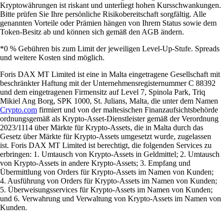
Kryptowährungen ist riskant und unterliegt hohen Kursschwankungen.
Bitte prüfen Sie Ihre persönliche Risikobereitschaft sorgfältig. Alle
genannten Vorteile oder Prämien hängen von Ihrem Status sowie dem
Token-Besitz ab und können sich gemäß den AGB ändern.
*0 % Gebühren bis zum Limit der jeweiligen Level-Up-Stufe. Spreads
und weitere Kosten sind möglich.
Foris DAX MT Limited ist eine in Malta eingetragene Gesellschaft mit
beschränkter Haftung mit der Unternehmensregisternummer C 88392
und dem eingetragenen Firmensitz auf Level 7, Spinola Park, Triq
Mikiel Ang Borg, SPK 1000, St. Julians, Malta, die unter dem Namen
Crypto.com
firmiert und von der maltesischen Finanzaufsichtsbehörde
ordnungsgemäß als Krypto-Asset-Dienstleister gemäß der Verordnung
2023/1114 über Märkte für Krypto-Assets, die in Malta durch das
Gesetz über Märkte für Krypto-Assets umgesetzt wurde, zugelassen
ist. Foris DAX MT Limited ist berechtigt, die folgenden Services zu
erbringen: 1. Umtausch von Krypto-Assets in Geldmittel; 2. Umtausch
von Krypto-Assets in andere Krypto-Assets; 3. Empfang und
Übermittlung von Orders für Krypto-Assets im Namen von Kunden;
4. Ausführung von Orders für Krypto-Assets im Namen von Kunden;
5. Überweisungsservices für Krypto-Assets im Namen von Kunden;
und 6. Verwahrung und Verwaltung von Krypto-Assets im Namen von
Kunden.