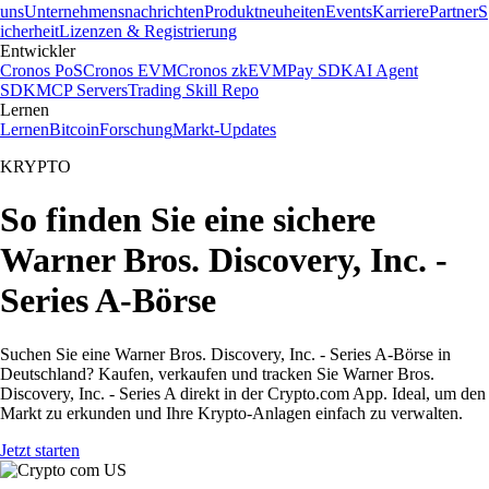
uns
Unternehmensnachrichten
Produktneuheiten
Events
Karriere
Partner
S
icherheit
Lizenzen & Registrierung
Entwickler
Cronos PoS
Cronos EVM
Cronos zkEVM
Pay SDK
AI Agent
SDK
MCP Servers
Trading Skill Repo
Lernen
Lernen
Bitcoin
Forschung
Markt-Updates
KRYPTO
So finden Sie eine sichere
Warner Bros. Discovery, Inc. -
Series A-Börse
Suchen Sie eine Warner Bros. Discovery, Inc. - Series A-Börse in
Deutschland? Kaufen, verkaufen und tracken Sie Warner Bros.
Discovery, Inc. - Series A direkt in der Crypto.com App. Ideal, um den
Markt zu erkunden und Ihre Krypto-Anlagen einfach zu verwalten.
Jetzt starten