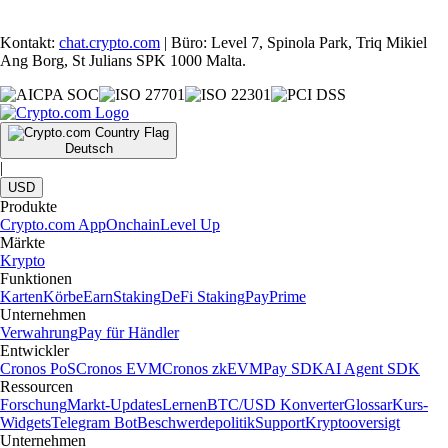
Kontakt:
chat.crypto.com
| Büro: Level 7, Spinola Park, Triq Mikiel
Ang Borg, St Julians SPK 1000 Malta.
Deutsch
|
USD
Produkte
Crypto.com App
Onchain
Level Up
Märkte
Krypto
Funktionen
Karten
Körbe
Earn
Staking
DeFi Staking
Pay
Prime
Unternehmen
Verwahrung
Pay für Händler
Entwickler
Cronos PoS
Cronos EVM
Cronos zkEVM
Pay SDK
AI Agent SDK
Ressourcen
Forschung
Markt-Updates
Lernen
BTC/USD Konverter
Glossar
Kurs-
Widgets
Telegram Bot
Beschwerdepolitik
Support
Kryptooversigt
Unternehmen