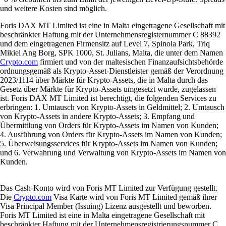
und weitere Kosten sind möglich.
Foris DAX MT Limited ist eine in Malta eingetragene Gesellschaft mit
beschränkter Haftung mit der Unternehmensregisternummer C 88392
und dem eingetragenen Firmensitz auf Level 7, Spinola Park, Triq
Mikiel Ang Borg, SPK 1000, St. Julians, Malta, die unter dem Namen
Crypto.com
firmiert und von der maltesischen Finanzaufsichtsbehörde
ordnungsgemäß als Krypto-Asset-Dienstleister gemäß der Verordnung
2023/1114 über Märkte für Krypto-Assets, die in Malta durch das
Gesetz über Märkte für Krypto-Assets umgesetzt wurde, zugelassen
ist. Foris DAX MT Limited ist berechtigt, die folgenden Services zu
erbringen: 1. Umtausch von Krypto-Assets in Geldmittel; 2. Umtausch
von Krypto-Assets in andere Krypto-Assets; 3. Empfang und
Übermittlung von Orders für Krypto-Assets im Namen von Kunden;
4. Ausführung von Orders für Krypto-Assets im Namen von Kunden;
5. Überweisungsservices für Krypto-Assets im Namen von Kunden;
und 6. Verwahrung und Verwaltung von Krypto-Assets im Namen von
Kunden.
Das Cash-Konto wird von Foris MT Limited zur Verfügung gestellt.
Die
Crypto.com
Visa Karte wird von Foris MT Limited gemäß ihrer
Visa Principal Member (Issuing) Lizenz ausgestellt und beworben.
Foris MT Limited ist eine in Malta eingetragene Gesellschaft mit
beschränkter Haftung mit der Unternehmensregistrierungsnummer C