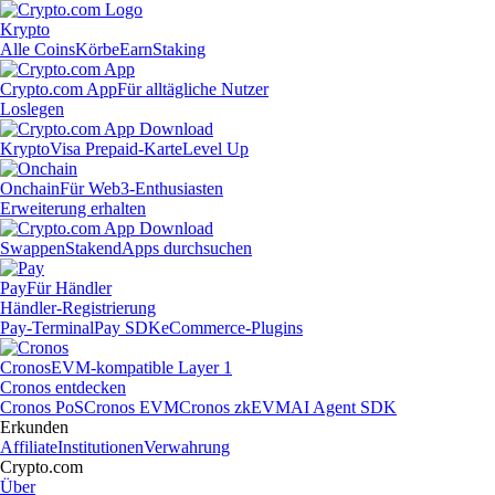
Krypto
Alle Coins
Körbe
Earn
Staking
Crypto.com App
Für alltägliche Nutzer
Loslegen
Krypto
Visa Prepaid-Karte
Level Up
Onchain
Für Web3-Enthusiasten
Erweiterung erhalten
Swappen
Staken
dApps durchsuchen
Pay
Für Händler
Händler-Registrierung
Pay-Terminal
Pay SDK
eCommerce-Plugins
Cronos
EVM-kompatible Layer 1
Cronos entdecken
Cronos PoS
Cronos EVM
Cronos zkEVM
AI Agent SDK
Erkunden
Affiliate
Institutionen
Verwahrung
Crypto.com
Über