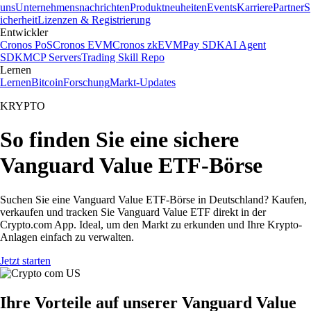
uns
Unternehmensnachrichten
Produktneuheiten
Events
Karriere
Partner
S
icherheit
Lizenzen & Registrierung
Entwickler
Cronos PoS
Cronos EVM
Cronos zkEVM
Pay SDK
AI Agent
SDK
MCP Servers
Trading Skill Repo
Lernen
Lernen
Bitcoin
Forschung
Markt-Updates
KRYPTO
So finden Sie eine sichere
Vanguard Value ETF-Börse
Suchen Sie eine Vanguard Value ETF-Börse in Deutschland? Kaufen,
verkaufen und tracken Sie Vanguard Value ETF direkt in der
Crypto.com App. Ideal, um den Markt zu erkunden und Ihre Krypto-
Anlagen einfach zu verwalten.
Jetzt starten
Ihre Vorteile auf unserer Vanguard Value