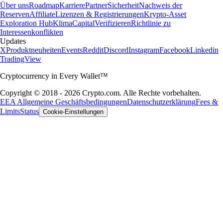
Über uns
Roadmap
Karriere
Partner
Sicherheit
Nachweis der
Reserven
Affiliate
Lizenzen & Registrierungen
Krypto-Asset
Exploration Hub
Klima
Capital
Verifizieren
Richtlinie zu
Interessenkonflikten
Updates
X
Produktneuheiten
Events
Reddit
Discord
Instagram
Facebook
Linkedin
TradingView
Cryptocurrency in Every Wallet™
Copyright © 2018 - 2026 Crypto.com. Alle Rechte vorbehalten.
EEA Allgemeine Geschäftsbedingungen
Datenschutzerklärung
Fees &
Limits
Status
Cookie-Einstellungen