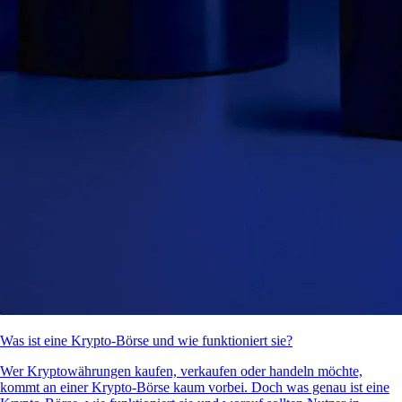
Was ist eine Krypto-Börse und wie funktioniert sie?
Wer Kryptowährungen kaufen, verkaufen oder handeln möchte,
kommt an einer Krypto-Börse kaum vorbei. Doch was genau ist eine