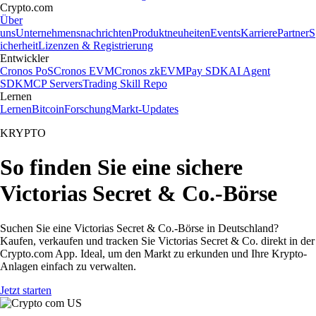
Crypto.com
Über
uns
Unternehmensnachrichten
Produktneuheiten
Events
Karriere
Partner
S
icherheit
Lizenzen & Registrierung
Entwickler
Cronos PoS
Cronos EVM
Cronos zkEVM
Pay SDK
AI Agent
SDK
MCP Servers
Trading Skill Repo
Lernen
Lernen
Bitcoin
Forschung
Markt-Updates
KRYPTO
So finden Sie eine sichere
Victorias Secret & Co.-Börse
Suchen Sie eine Victorias Secret & Co.-Börse in Deutschland?
Kaufen, verkaufen und tracken Sie Victorias Secret & Co. direkt in der
Crypto.com App. Ideal, um den Markt zu erkunden und Ihre Krypto-
Anlagen einfach zu verwalten.
Jetzt starten