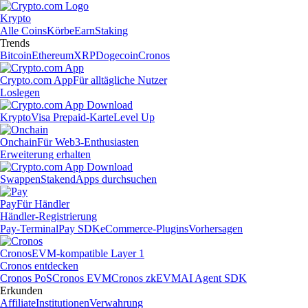
Krypto
Alle Coins
Körbe
Earn
Staking
Trends
Bitcoin
Ethereum
XRP
Dogecoin
Cronos
Crypto.com App
Für alltägliche Nutzer
Loslegen
Krypto
Visa Prepaid-Karte
Level Up
Onchain
Für Web3-Enthusiasten
Erweiterung erhalten
Swappen
Staken
dApps durchsuchen
Pay
Für Händler
Händler-Registrierung
Pay-Terminal
Pay SDK
eCommerce-Plugins
Vorhersagen
Cronos
EVM-kompatible Layer 1
Cronos entdecken
Cronos PoS
Cronos EVM
Cronos zkEVM
AI Agent SDK
Erkunden
Affiliate
Institutionen
Verwahrung