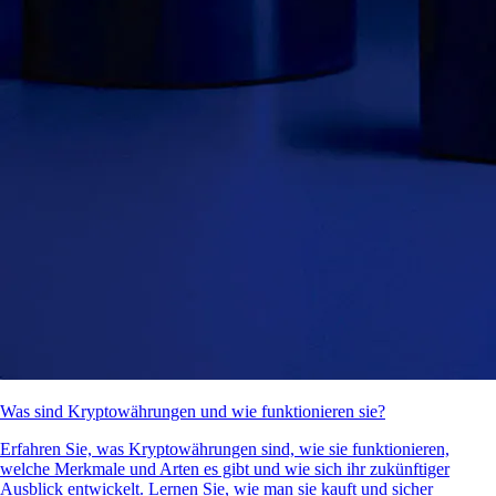
Was sind Kryptowährungen und wie funktionieren sie?
Erfahren Sie, was Kryptowährungen sind, wie sie funktionieren,
welche Merkmale und Arten es gibt und wie sich ihr zukünftiger
Ausblick entwickelt. Lernen Sie, wie man sie kauft und sicher