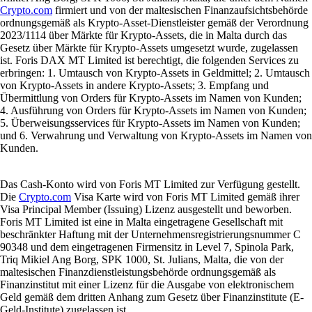
Crypto.com
firmiert und von der maltesischen Finanzaufsichtsbehörde
ordnungsgemäß als Krypto-Asset-Dienstleister gemäß der Verordnung
2023/1114 über Märkte für Krypto-Assets, die in Malta durch das
Gesetz über Märkte für Krypto-Assets umgesetzt wurde, zugelassen
ist. Foris DAX MT Limited ist berechtigt, die folgenden Services zu
erbringen: 1. Umtausch von Krypto-Assets in Geldmittel; 2. Umtausch
von Krypto-Assets in andere Krypto-Assets; 3. Empfang und
Übermittlung von Orders für Krypto-Assets im Namen von Kunden;
4. Ausführung von Orders für Krypto-Assets im Namen von Kunden;
5. Überweisungsservices für Krypto-Assets im Namen von Kunden;
und 6. Verwahrung und Verwaltung von Krypto-Assets im Namen von
Kunden.
Das Cash-Konto wird von Foris MT Limited zur Verfügung gestellt.
Die
Crypto.com
Visa Karte wird von Foris MT Limited gemäß ihrer
Visa Principal Member (Issuing) Lizenz ausgestellt und beworben.
Foris MT Limited ist eine in Malta eingetragene Gesellschaft mit
beschränkter Haftung mit der Unternehmensregistrierungsnummer C
90348 und dem eingetragenen Firmensitz in Level 7, Spinola Park,
Triq Mikiel Ang Borg, SPK 1000, St. Julians, Malta, die von der
maltesischen Finanzdienstleistungsbehörde ordnungsgemäß als
Finanzinstitut mit einer Lizenz für die Ausgabe von elektronischem
Geld gemäß dem dritten Anhang zum Gesetz über Finanzinstitute (E-
Geld-Institute) zugelassen ist.