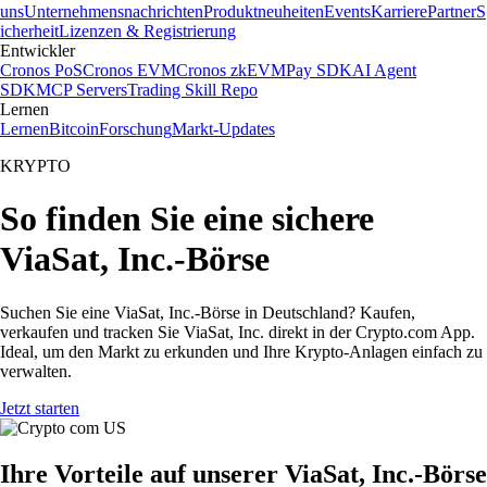
uns
Unternehmensnachrichten
Produktneuheiten
Events
Karriere
Partner
S
icherheit
Lizenzen & Registrierung
Entwickler
Cronos PoS
Cronos EVM
Cronos zkEVM
Pay SDK
AI Agent
SDK
MCP Servers
Trading Skill Repo
Lernen
Lernen
Bitcoin
Forschung
Markt-Updates
KRYPTO
So finden Sie eine sichere
ViaSat, Inc.-Börse
Suchen Sie eine ViaSat, Inc.-Börse in Deutschland? Kaufen,
verkaufen und tracken Sie ViaSat, Inc. direkt in der Crypto.com App.
Ideal, um den Markt zu erkunden und Ihre Krypto-Anlagen einfach zu
verwalten.
Jetzt starten
Ihre Vorteile auf unserer ViaSat, Inc.-Börse