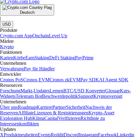
Deutsch
|
USD
Produkte
Crypto.com App
Onchain
Level Up
Märkte
Krypto
Funktionen
Karten
Körbe
Earn
Staking
DeFi Staking
Pay
Prime
Unternehmen
Verwahrung
Pay für Händler
Entwickler
Cronos PoS
Cronos EVM
Cronos zkEVM
Pay SDK
AI Agent SDK
Ressourcen
Forschung
Markt-Updates
Lernen
BTC/USD Konverter
Glossar
Kurs-
Widgets
Telegram Bot
Beschwerdepolitik
Support
Kryptooversigt
Unternehmen
Über uns
Roadmap
Karriere
Partner
Sicherheit
Nachweis der
Reserven
Affiliate
Lizenzen & Registrierungen
Krypto-Asset
Exploration Hub
Klima
Capital
Verifizieren
Richtlinie zu
Interessenkonflikten
Updates
X
Produktneuheiten
Events
Reddit
Discord
Instagram
Facebook
Linkedin