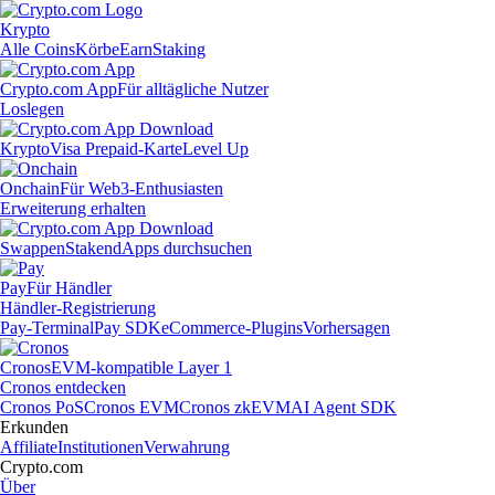
Krypto
Alle Coins
Körbe
Earn
Staking
Crypto.com App
Für alltägliche Nutzer
Loslegen
Krypto
Visa Prepaid-Karte
Level Up
Onchain
Für Web3-Enthusiasten
Erweiterung erhalten
Swappen
Staken
dApps durchsuchen
Pay
Für Händler
Händler-Registrierung
Pay-Terminal
Pay SDK
eCommerce-Plugins
Vorhersagen
Cronos
EVM-kompatible Layer 1
Cronos entdecken
Cronos PoS
Cronos EVM
Cronos zkEVM
AI Agent SDK
Erkunden
Affiliate
Institutionen
Verwahrung
Crypto.com
Über