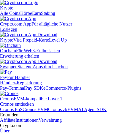
Krypto
Alle Coins
Körbe
Earn
Staking
Crypto.com App
Für alltägliche Nutzer
Loslegen
Krypto
Visa Prepaid-Karte
Level Up
Onchain
Für Web3-Enthusiasten
Erweiterung erhalten
Swappen
Staken
dApps durchsuchen
Pay
Für Händler
Händler-Registrierung
Pay-Terminal
Pay SDK
eCommerce-Plugins
Cronos
EVM-kompatible Layer 1
Cronos entdecken
Cronos PoS
Cronos EVM
Cronos zkEVM
AI Agent SDK
Erkunden
Affiliate
Institutionen
Verwahrung
Crypto.com
Über