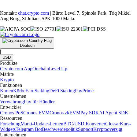
Kontakt:
chat.crypto.com
| Büro: Level 7, Spinola Park, Triq Mikiel
Ang Borg, St Julians SPK 1000 Malta.
Deutsch
|
USD
Produkte
Crypto.com App
Onchain
Level Up
Märkte
Krypto
Funktionen
Karten
Körbe
Earn
Staking
DeFi Staking
Pay
Prime
Unternehmen
Verwahrung
Pay für Händler
Entwickler
Cronos PoS
Cronos EVM
Cronos zkEVM
Pay SDK
AI Agent SDK
Ressourcen
Forschung
Markt-Updates
Lernen
BTC/USD Konverter
Glossar
Kurs-
Widgets
Telegram Bot
Beschwerdepolitik
Support
Kryptooversigt
Unternehmen