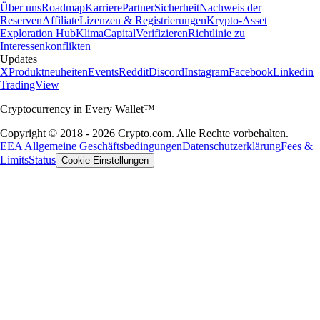
Über uns
Roadmap
Karriere
Partner
Sicherheit
Nachweis der
Reserven
Affiliate
Lizenzen & Registrierungen
Krypto-Asset
Exploration Hub
Klima
Capital
Verifizieren
Richtlinie zu
Interessenkonflikten
Updates
X
Produktneuheiten
Events
Reddit
Discord
Instagram
Facebook
Linkedin
TradingView
Cryptocurrency in Every Wallet™
Copyright © 2018 - 2026 Crypto.com. Alle Rechte vorbehalten.
EEA Allgemeine Geschäftsbedingungen
Datenschutzerklärung
Fees &
Limits
Status
Cookie-Einstellungen