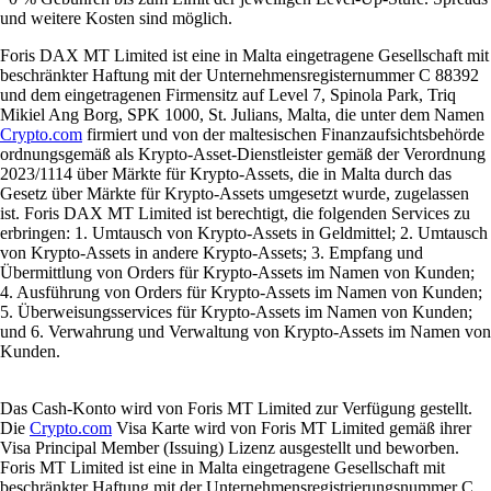
und weitere Kosten sind möglich.
Foris DAX MT Limited ist eine in Malta eingetragene Gesellschaft mit
beschränkter Haftung mit der Unternehmensregisternummer C 88392
und dem eingetragenen Firmensitz auf Level 7, Spinola Park, Triq
Mikiel Ang Borg, SPK 1000, St. Julians, Malta, die unter dem Namen
Crypto.com
firmiert und von der maltesischen Finanzaufsichtsbehörde
ordnungsgemäß als Krypto-Asset-Dienstleister gemäß der Verordnung
2023/1114 über Märkte für Krypto-Assets, die in Malta durch das
Gesetz über Märkte für Krypto-Assets umgesetzt wurde, zugelassen
ist. Foris DAX MT Limited ist berechtigt, die folgenden Services zu
erbringen: 1. Umtausch von Krypto-Assets in Geldmittel; 2. Umtausch
von Krypto-Assets in andere Krypto-Assets; 3. Empfang und
Übermittlung von Orders für Krypto-Assets im Namen von Kunden;
4. Ausführung von Orders für Krypto-Assets im Namen von Kunden;
5. Überweisungsservices für Krypto-Assets im Namen von Kunden;
und 6. Verwahrung und Verwaltung von Krypto-Assets im Namen von
Kunden.
Das Cash-Konto wird von Foris MT Limited zur Verfügung gestellt.
Die
Crypto.com
Visa Karte wird von Foris MT Limited gemäß ihrer
Visa Principal Member (Issuing) Lizenz ausgestellt und beworben.
Foris MT Limited ist eine in Malta eingetragene Gesellschaft mit
beschränkter Haftung mit der Unternehmensregistrierungsnummer C