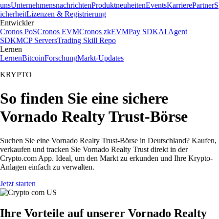
uns
Unternehmensnachrichten
Produktneuheiten
Events
Karriere
Partner
S
icherheit
Lizenzen & Registrierung
Entwickler
Cronos PoS
Cronos EVM
Cronos zkEVM
Pay SDK
AI Agent
SDK
MCP Servers
Trading Skill Repo
Lernen
Lernen
Bitcoin
Forschung
Markt-Updates
KRYPTO
So finden Sie eine sichere
Vornado Realty Trust-Börse
Suchen Sie eine Vornado Realty Trust-Börse in Deutschland? Kaufen,
verkaufen und tracken Sie Vornado Realty Trust direkt in der
Crypto.com App. Ideal, um den Markt zu erkunden und Ihre Krypto-
Anlagen einfach zu verwalten.
Jetzt starten
Ihre Vorteile auf unserer Vornado Realty