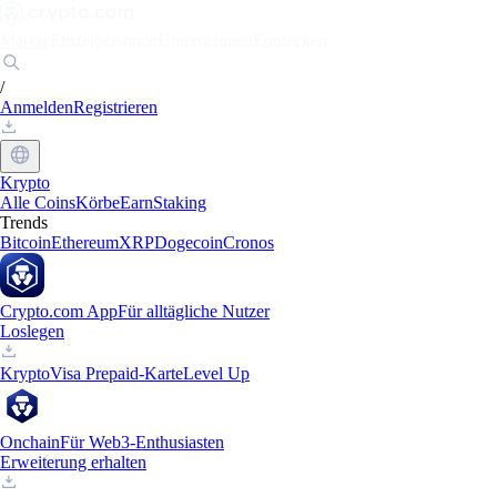
Märkte
Einzelpersonen
Unternehmen
Entdecken
/
Anmelden
Registrieren
Krypto
Alle Coins
Körbe
Earn
Staking
Trends
Bitcoin
Ethereum
XRP
Dogecoin
Cronos
Crypto.com App
Für alltägliche Nutzer
Loslegen
Krypto
Visa Prepaid-Karte
Level Up
Onchain
Für Web3-Enthusiasten
Erweiterung erhalten