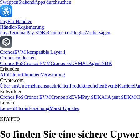
Swappen
Staken
dApps durchsuchen
Pay
Für Händler
Händler-Registrierung
Pay-Terminal
Pay SDK
eCommerce-Plugins
Vorhersagen
Cronos
EVM-kompatible Layer 1
Cronos entdecken
Cronos PoS
Cronos EVM
Cronos zkEVM
AI Agent SDK
Erkunden
Affiliate
Institutionen
Verwahrung
Crypto.com
Über uns
Unternehmensnachrichten
Produktneuheiten
Events
Karriere
Pa
Entwickler
Cronos PoS
Cronos EVM
Cronos zkEVM
Pay SDK
AI Agent SDK
MCP
Lernen
Lernen
Bitcoin
Forschung
Markt-Updates
KRYPTO
So finden Sie eine sichere Upwor