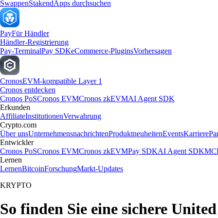
Swappen
Staken
dApps durchsuchen
Pay
Für Händler
Händler-Registrierung
Pay-Terminal
Pay SDK
eCommerce-Plugins
Vorhersagen
Cronos
EVM-kompatible Layer 1
Cronos entdecken
Cronos PoS
Cronos EVM
Cronos zkEVM
AI Agent SDK
Erkunden
Affiliate
Institutionen
Verwahrung
Crypto.com
Über uns
Unternehmensnachrichten
Produktneuheiten
Events
Karriere
Pa
Entwickler
Cronos PoS
Cronos EVM
Cronos zkEVM
Pay SDK
AI Agent SDK
MCP
Lernen
Lernen
Bitcoin
Forschung
Markt-Updates
KRYPTO
So finden Sie eine sichere Unit