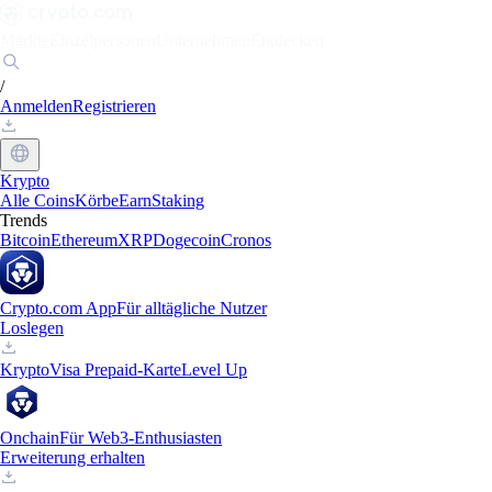
Märkte
Einzelpersonen
Unternehmen
Entdecken
/
Anmelden
Registrieren
Krypto
Alle Coins
Körbe
Earn
Staking
Trends
Bitcoin
Ethereum
XRP
Dogecoin
Cronos
Crypto.com App
Für alltägliche Nutzer
Loslegen
Krypto
Visa Prepaid-Karte
Level Up
Onchain
Für Web3-Enthusiasten
Erweiterung erhalten