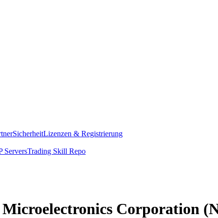
rtner
Sicherheit
Lizenzen & Registrierung
 Servers
Trading Skill Repo
ed Microelectronics Corporation 