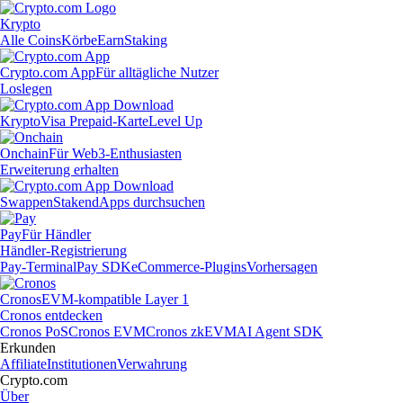
Krypto
Alle Coins
Körbe
Earn
Staking
Crypto.com App
Für alltägliche Nutzer
Loslegen
Krypto
Visa Prepaid-Karte
Level Up
Onchain
Für Web3-Enthusiasten
Erweiterung erhalten
Swappen
Staken
dApps durchsuchen
Pay
Für Händler
Händler-Registrierung
Pay-Terminal
Pay SDK
eCommerce-Plugins
Vorhersagen
Cronos
EVM-kompatible Layer 1
Cronos entdecken
Cronos PoS
Cronos EVM
Cronos zkEVM
AI Agent SDK
Erkunden
Affiliate
Institutionen
Verwahrung
Crypto.com
Über