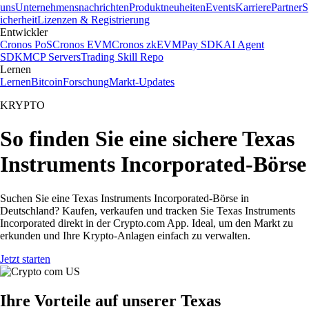
uns
Unternehmensnachrichten
Produktneuheiten
Events
Karriere
Partner
S
icherheit
Lizenzen & Registrierung
Entwickler
Cronos PoS
Cronos EVM
Cronos zkEVM
Pay SDK
AI Agent
SDK
MCP Servers
Trading Skill Repo
Lernen
Lernen
Bitcoin
Forschung
Markt-Updates
KRYPTO
So finden Sie eine sichere Texas
Instruments Incorporated-Börse
Suchen Sie eine Texas Instruments Incorporated-Börse in
Deutschland? Kaufen, verkaufen und tracken Sie Texas Instruments
Incorporated direkt in der Crypto.com App. Ideal, um den Markt zu
erkunden und Ihre Krypto-Anlagen einfach zu verwalten.
Jetzt starten
Ihre Vorteile auf unserer Texas