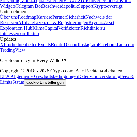
Forschung
Markt-Updates
Lernen
BTC/USD Konverter
Glossar
Kurs-
Widgets
Telegram Bot
Beschwerdepolitik
Support
Kryptooversigt
Unternehmen
Über uns
Roadmap
Karriere
Partner
Sicherheit
Nachweis der
Reserven
Affiliate
Lizenzen & Registrierungen
Krypto-Asset
Exploration Hub
Klima
Capital
Verifizieren
Richtlinie zu
Interessenkonflikten
Updates
X
Produktneuheiten
Events
Reddit
Discord
Instagram
Facebook
Linkedin
TradingView
Cryptocurrency in Every Wallet™
Copyright © 2018 - 2026 Crypto.com. Alle Rechte vorbehalten.
EEA Allgemeine Geschäftsbedingungen
Datenschutzerklärung
Fees &
Limits
Status
Cookie-Einstellungen