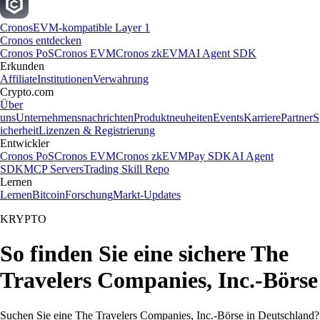
Cronos
EVM-kompatible Layer 1
Cronos entdecken
Cronos PoS
Cronos EVM
Cronos zkEVM
AI Agent SDK
Erkunden
Affiliate
Institutionen
Verwahrung
Crypto.com
Über
uns
Unternehmensnachrichten
Produktneuheiten
Events
Karriere
Partner
S
icherheit
Lizenzen & Registrierung
Entwickler
Cronos PoS
Cronos EVM
Cronos zkEVM
Pay SDK
AI Agent
SDK
MCP Servers
Trading Skill Repo
Lernen
Lernen
Bitcoin
Forschung
Markt-Updates
KRYPTO
So finden Sie eine sichere The
Travelers Companies, Inc.-Börse
Suchen Sie eine The Travelers Companies, Inc.-Börse in Deutschland?