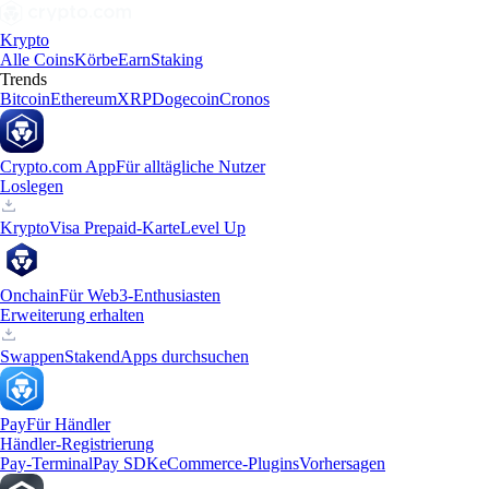
Krypto
Alle Coins
Körbe
Earn
Staking
Trends
Bitcoin
Ethereum
XRP
Dogecoin
Cronos
Crypto.com App
Für alltägliche Nutzer
Loslegen
Krypto
Visa Prepaid-Karte
Level Up
Onchain
Für Web3-Enthusiasten
Erweiterung erhalten
Swappen
Staken
dApps durchsuchen
Pay
Für Händler
Händler-Registrierung
Pay-Terminal
Pay SDK
eCommerce-Plugins
Vorhersagen