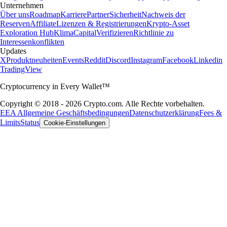
Unternehmen
Über uns
Roadmap
Karriere
Partner
Sicherheit
Nachweis der
Reserven
Affiliate
Lizenzen & Registrierungen
Krypto-Asset
Exploration Hub
Klima
Capital
Verifizieren
Richtlinie zu
Interessenkonflikten
Updates
X
Produktneuheiten
Events
Reddit
Discord
Instagram
Facebook
Linkedin
TradingView
Cryptocurrency in Every Wallet™
Copyright © 2018 - 2026 Crypto.com. Alle Rechte vorbehalten.
EEA Allgemeine Geschäftsbedingungen
Datenschutzerklärung
Fees &
Limits
Status
Cookie-Einstellungen