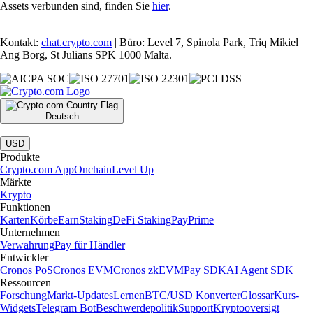
Assets verbunden sind, finden Sie
hier
.
Kontakt:
chat.crypto.com
| Büro: Level 7, Spinola Park, Triq Mikiel
Ang Borg, St Julians SPK 1000 Malta.
Deutsch
|
USD
Produkte
Crypto.com App
Onchain
Level Up
Märkte
Krypto
Funktionen
Karten
Körbe
Earn
Staking
DeFi Staking
Pay
Prime
Unternehmen
Verwahrung
Pay für Händler
Entwickler
Cronos PoS
Cronos EVM
Cronos zkEVM
Pay SDK
AI Agent SDK
Ressourcen
Forschung
Markt-Updates
Lernen
BTC/USD Konverter
Glossar
Kurs-
Widgets
Telegram Bot
Beschwerdepolitik
Support
Kryptooversigt