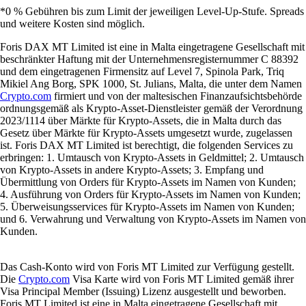
*0 % Gebühren bis zum Limit der jeweiligen Level-Up-Stufe. Spreads
und weitere Kosten sind möglich.
Foris DAX MT Limited ist eine in Malta eingetragene Gesellschaft mit
beschränkter Haftung mit der Unternehmensregisternummer C 88392
und dem eingetragenen Firmensitz auf Level 7, Spinola Park, Triq
Mikiel Ang Borg, SPK 1000, St. Julians, Malta, die unter dem Namen
Crypto.com
firmiert und von der maltesischen Finanzaufsichtsbehörde
ordnungsgemäß als Krypto-Asset-Dienstleister gemäß der Verordnung
2023/1114 über Märkte für Krypto-Assets, die in Malta durch das
Gesetz über Märkte für Krypto-Assets umgesetzt wurde, zugelassen
ist. Foris DAX MT Limited ist berechtigt, die folgenden Services zu
erbringen: 1. Umtausch von Krypto-Assets in Geldmittel; 2. Umtausch
von Krypto-Assets in andere Krypto-Assets; 3. Empfang und
Übermittlung von Orders für Krypto-Assets im Namen von Kunden;
4. Ausführung von Orders für Krypto-Assets im Namen von Kunden;
5. Überweisungsservices für Krypto-Assets im Namen von Kunden;
und 6. Verwahrung und Verwaltung von Krypto-Assets im Namen von
Kunden.
Das Cash-Konto wird von Foris MT Limited zur Verfügung gestellt.
Die
Crypto.com
Visa Karte wird von Foris MT Limited gemäß ihrer
Visa Principal Member (Issuing) Lizenz ausgestellt und beworben.
Foris MT Limited ist eine in Malta eingetragene Gesellschaft mit