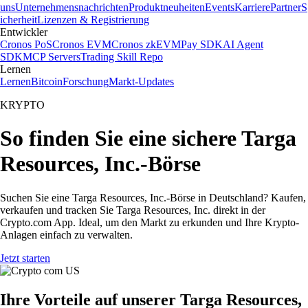
uns
Unternehmensnachrichten
Produktneuheiten
Events
Karriere
Partner
S
icherheit
Lizenzen & Registrierung
Entwickler
Cronos PoS
Cronos EVM
Cronos zkEVM
Pay SDK
AI Agent
SDK
MCP Servers
Trading Skill Repo
Lernen
Lernen
Bitcoin
Forschung
Markt-Updates
KRYPTO
So finden Sie eine sichere Targa
Resources, Inc.-Börse
Suchen Sie eine Targa Resources, Inc.-Börse in Deutschland? Kaufen,
verkaufen und tracken Sie Targa Resources, Inc. direkt in der
Crypto.com App. Ideal, um den Markt zu erkunden und Ihre Krypto-
Anlagen einfach zu verwalten.
Jetzt starten
Ihre Vorteile auf unserer Targa Resources,