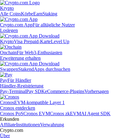
Krypto
Alle Coins
Körbe
Earn
Staking
Crypto.com App
Für alltägliche Nutzer
Loslegen
Krypto
Visa Prepaid-Karte
Level Up
Onchain
Für Web3-Enthusiasten
Erweiterung erhalten
Swappen
Staken
dApps durchsuchen
Pay
Für Händler
Händler-Registrierung
Pay-Terminal
Pay SDK
eCommerce-Plugins
Vorhersagen
Cronos
EVM-kompatible Layer 1
Cronos entdecken
Cronos PoS
Cronos EVM
Cronos zkEVM
AI Agent SDK
Erkunden
Affiliate
Institutionen
Verwahrung
Crypto.com
Über