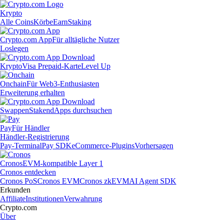
Krypto
Alle Coins
Körbe
Earn
Staking
Crypto.com App
Für alltägliche Nutzer
Loslegen
Krypto
Visa Prepaid-Karte
Level Up
Onchain
Für Web3-Enthusiasten
Erweiterung erhalten
Swappen
Staken
dApps durchsuchen
Pay
Für Händler
Händler-Registrierung
Pay-Terminal
Pay SDK
eCommerce-Plugins
Vorhersagen
Cronos
EVM-kompatible Layer 1
Cronos entdecken
Cronos PoS
Cronos EVM
Cronos zkEVM
AI Agent SDK
Erkunden
Affiliate
Institutionen
Verwahrung
Crypto.com
Über