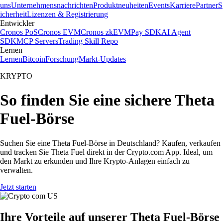
uns
Unternehmensnachrichten
Produktneuheiten
Events
Karriere
Partner
S
icherheit
Lizenzen & Registrierung
Entwickler
Cronos PoS
Cronos EVM
Cronos zkEVM
Pay SDK
AI Agent
SDK
MCP Servers
Trading Skill Repo
Lernen
Lernen
Bitcoin
Forschung
Markt-Updates
KRYPTO
So finden Sie eine sichere Theta
Fuel-Börse
Suchen Sie eine Theta Fuel-Börse in Deutschland? Kaufen, verkaufen
und tracken Sie Theta Fuel direkt in der Crypto.com App. Ideal, um
den Markt zu erkunden und Ihre Krypto-Anlagen einfach zu
verwalten.
Jetzt starten
Ihre Vorteile auf unserer Theta Fuel-Börse