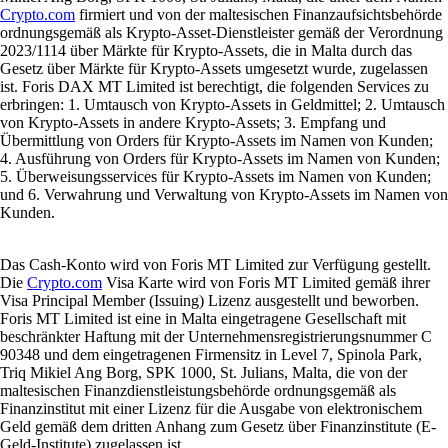
Crypto.com
firmiert und von der maltesischen Finanzaufsichtsbehörde
ordnungsgemäß als Krypto-Asset-Dienstleister gemäß der Verordnung
2023/1114 über Märkte für Krypto-Assets, die in Malta durch das
Gesetz über Märkte für Krypto-Assets umgesetzt wurde, zugelassen
ist. Foris DAX MT Limited ist berechtigt, die folgenden Services zu
erbringen: 1. Umtausch von Krypto-Assets in Geldmittel; 2. Umtausch
von Krypto-Assets in andere Krypto-Assets; 3. Empfang und
Übermittlung von Orders für Krypto-Assets im Namen von Kunden;
4. Ausführung von Orders für Krypto-Assets im Namen von Kunden;
5. Überweisungsservices für Krypto-Assets im Namen von Kunden;
und 6. Verwahrung und Verwaltung von Krypto-Assets im Namen von
Kunden.
Das Cash-Konto wird von Foris MT Limited zur Verfügung gestellt.
Die
Crypto.com
Visa Karte wird von Foris MT Limited gemäß ihrer
Visa Principal Member (Issuing) Lizenz ausgestellt und beworben.
Foris MT Limited ist eine in Malta eingetragene Gesellschaft mit
beschränkter Haftung mit der Unternehmensregistrierungsnummer C
90348 und dem eingetragenen Firmensitz in Level 7, Spinola Park,
Triq Mikiel Ang Borg, SPK 1000, St. Julians, Malta, die von der
maltesischen Finanzdienstleistungsbehörde ordnungsgemäß als
Finanzinstitut mit einer Lizenz für die Ausgabe von elektronischem
Geld gemäß dem dritten Anhang zum Gesetz über Finanzinstitute (E-
Geld-Institute) zugelassen ist.