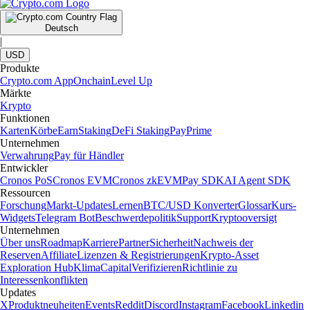
Deutsch
|
USD
Produkte
Crypto.com App
Onchain
Level Up
Märkte
Krypto
Funktionen
Karten
Körbe
Earn
Staking
DeFi Staking
Pay
Prime
Unternehmen
Verwahrung
Pay für Händler
Entwickler
Cronos PoS
Cronos EVM
Cronos zkEVM
Pay SDK
AI Agent SDK
Ressourcen
Forschung
Markt-Updates
Lernen
BTC/USD Konverter
Glossar
Kurs-
Widgets
Telegram Bot
Beschwerdepolitik
Support
Kryptooversigt
Unternehmen
Über uns
Roadmap
Karriere
Partner
Sicherheit
Nachweis der
Reserven
Affiliate
Lizenzen & Registrierungen
Krypto-Asset
Exploration Hub
Klima
Capital
Verifizieren
Richtlinie zu
Interessenkonflikten
Updates
X
Produktneuheiten
Events
Reddit
Discord
Instagram
Facebook
Linkedin