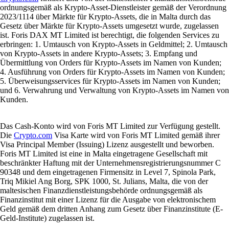
ordnungsgemäß als Krypto-Asset-Dienstleister gemäß der Verordnung
2023/1114 über Märkte für Krypto-Assets, die in Malta durch das
Gesetz über Märkte für Krypto-Assets umgesetzt wurde, zugelassen
ist. Foris DAX MT Limited ist berechtigt, die folgenden Services zu
erbringen: 1. Umtausch von Krypto-Assets in Geldmittel; 2. Umtausch
von Krypto-Assets in andere Krypto-Assets; 3. Empfang und
Übermittlung von Orders für Krypto-Assets im Namen von Kunden;
4. Ausführung von Orders für Krypto-Assets im Namen von Kunden;
5. Überweisungsservices für Krypto-Assets im Namen von Kunden;
und 6. Verwahrung und Verwaltung von Krypto-Assets im Namen von
Kunden.
Das Cash-Konto wird von Foris MT Limited zur Verfügung gestellt.
Die
Crypto.com
Visa Karte wird von Foris MT Limited gemäß ihrer
Visa Principal Member (Issuing) Lizenz ausgestellt und beworben.
Foris MT Limited ist eine in Malta eingetragene Gesellschaft mit
beschränkter Haftung mit der Unternehmensregistrierungsnummer C
90348 und dem eingetragenen Firmensitz in Level 7, Spinola Park,
Triq Mikiel Ang Borg, SPK 1000, St. Julians, Malta, die von der
maltesischen Finanzdienstleistungsbehörde ordnungsgemäß als
Finanzinstitut mit einer Lizenz für die Ausgabe von elektronischem
Geld gemäß dem dritten Anhang zum Gesetz über Finanzinstitute (E-
Geld-Institute) zugelassen ist.