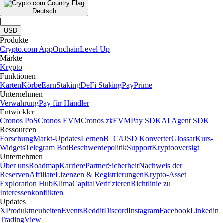
Deutsch
|
USD
Produkte
Crypto.com App
Onchain
Level Up
Märkte
Krypto
Funktionen
Karten
Körbe
Earn
Staking
DeFi Staking
Pay
Prime
Unternehmen
Verwahrung
Pay für Händler
Entwickler
Cronos PoS
Cronos EVM
Cronos zkEVM
Pay SDK
AI Agent SDK
Ressourcen
Forschung
Markt-Updates
Lernen
BTC/USD Konverter
Glossar
Kurs-
Widgets
Telegram Bot
Beschwerdepolitik
Support
Kryptooversigt
Unternehmen
Über uns
Roadmap
Karriere
Partner
Sicherheit
Nachweis der
Reserven
Affiliate
Lizenzen & Registrierungen
Krypto-Asset
Exploration Hub
Klima
Capital
Verifizieren
Richtlinie zu
Interessenkonflikten
Updates
X
Produktneuheiten
Events
Reddit
Discord
Instagram
Facebook
Linkedin
TradingView