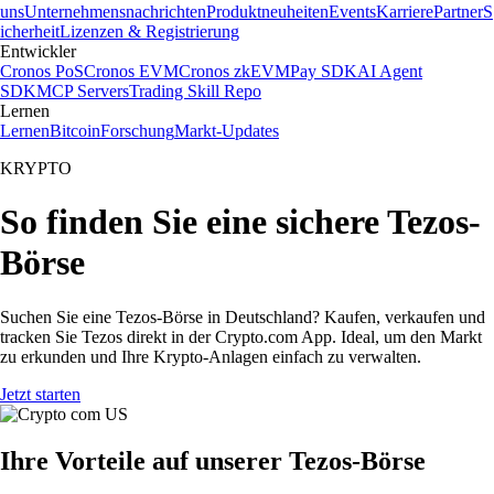
uns
Unternehmensnachrichten
Produktneuheiten
Events
Karriere
Partner
S
icherheit
Lizenzen & Registrierung
Entwickler
Cronos PoS
Cronos EVM
Cronos zkEVM
Pay SDK
AI Agent
SDK
MCP Servers
Trading Skill Repo
Lernen
Lernen
Bitcoin
Forschung
Markt-Updates
KRYPTO
So finden Sie eine sichere Tezos-
Börse
Suchen Sie eine Tezos-Börse in Deutschland? Kaufen, verkaufen und
tracken Sie Tezos direkt in der Crypto.com App. Ideal, um den Markt
zu erkunden und Ihre Krypto-Anlagen einfach zu verwalten.
Jetzt starten
Ihre Vorteile auf unserer Tezos-Börse