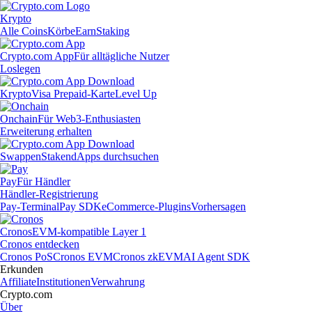
Krypto
Alle Coins
Körbe
Earn
Staking
Crypto.com App
Für alltägliche Nutzer
Loslegen
Krypto
Visa Prepaid-Karte
Level Up
Onchain
Für Web3-Enthusiasten
Erweiterung erhalten
Swappen
Staken
dApps durchsuchen
Pay
Für Händler
Händler-Registrierung
Pay-Terminal
Pay SDK
eCommerce-Plugins
Vorhersagen
Cronos
EVM-kompatible Layer 1
Cronos entdecken
Cronos PoS
Cronos EVM
Cronos zkEVM
AI Agent SDK
Erkunden
Affiliate
Institutionen
Verwahrung
Crypto.com
Über