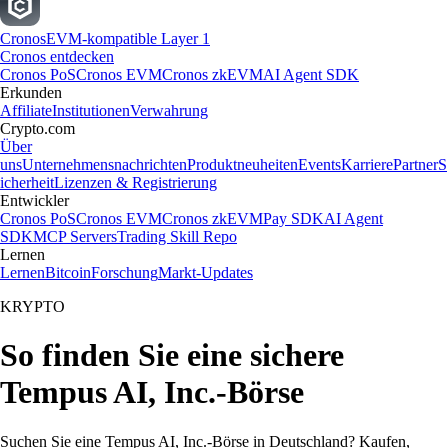
Cronos
EVM-kompatible Layer 1
Cronos entdecken
Cronos PoS
Cronos EVM
Cronos zkEVM
AI Agent SDK
Erkunden
Affiliate
Institutionen
Verwahrung
Crypto.com
Über
uns
Unternehmensnachrichten
Produktneuheiten
Events
Karriere
Partner
S
icherheit
Lizenzen & Registrierung
Entwickler
Cronos PoS
Cronos EVM
Cronos zkEVM
Pay SDK
AI Agent
SDK
MCP Servers
Trading Skill Repo
Lernen
Lernen
Bitcoin
Forschung
Markt-Updates
KRYPTO
So finden Sie eine sichere
Tempus AI, Inc.-Börse
Suchen Sie eine Tempus AI, Inc.-Börse in Deutschland? Kaufen,