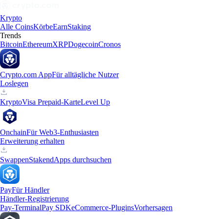
Krypto
Alle Coins
Körbe
Earn
Staking
Trends
Bitcoin
Ethereum
XRP
Dogecoin
Cronos
Crypto.com App
Für alltägliche Nutzer
Loslegen
Krypto
Visa Prepaid-Karte
Level Up
Onchain
Für Web3-Enthusiasten
Erweiterung erhalten
Swappen
Staken
dApps durchsuchen
Pay
Für Händler
Händler-Registrierung
Pay-Terminal
Pay SDK
eCommerce-Plugins
Vorhersagen