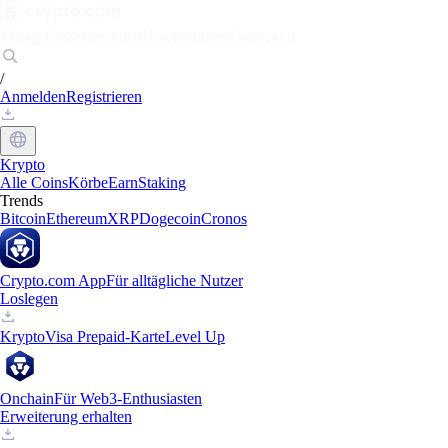
Märkte
Einzelpersonen
Unternehmen
Entdecken
/
Anmelden
Registrieren
Krypto
Alle Coins
Körbe
Earn
Staking
Trends
Bitcoin
Ethereum
XRP
Dogecoin
Cronos
Crypto.com App
Für alltägliche Nutzer
Loslegen
Krypto
Visa Prepaid-Karte
Level Up
Onchain
Für Web3-Enthusiasten
Erweiterung erhalten