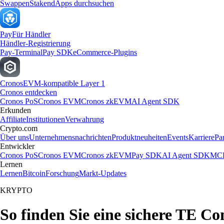
Swappen
Staken
dApps durchsuchen
Pay
Für Händler
Händler-Registrierung
Pay-Terminal
Pay SDK
eCommerce-Plugins
Cronos
EVM-kompatible Layer 1
Cronos entdecken
Cronos PoS
Cronos EVM
Cronos zkEVM
AI Agent SDK
Erkunden
Affiliate
Institutionen
Verwahrung
Crypto.com
Über uns
Unternehmensnachrichten
Produktneuheiten
Events
Karriere
Pa
Entwickler
Cronos PoS
Cronos EVM
Cronos zkEVM
Pay SDK
AI Agent SDK
MCP
Lernen
Lernen
Bitcoin
Forschung
Markt-Updates
KRYPTO
So finden Sie eine sichere TE Co