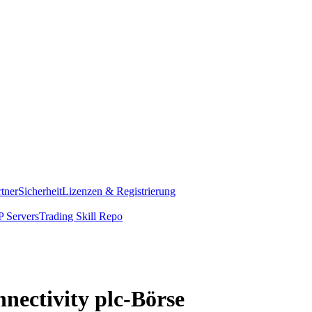
rtner
Sicherheit
Lizenzen & Registrierung
 Servers
Trading Skill Repo
nnectivity plc-Börse