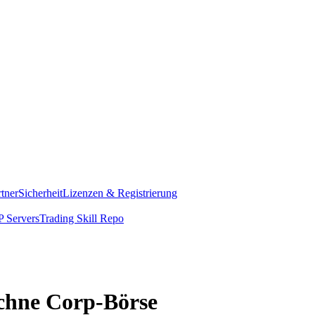
rtner
Sicherheit
Lizenzen & Registrierung
 Servers
Trading Skill Repo
echne Corp-Börse