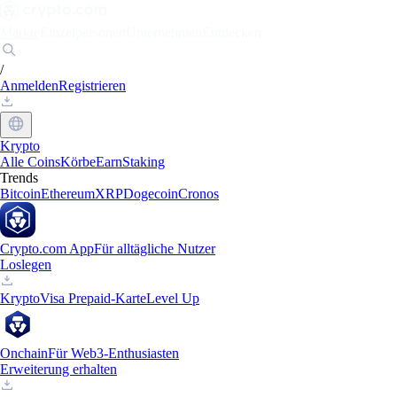
Märkte
Einzelpersonen
Unternehmen
Entdecken
/
Anmelden
Registrieren
Krypto
Alle Coins
Körbe
Earn
Staking
Trends
Bitcoin
Ethereum
XRP
Dogecoin
Cronos
Crypto.com App
Für alltägliche Nutzer
Loslegen
Krypto
Visa Prepaid-Karte
Level Up
Onchain
Für Web3-Enthusiasten
Erweiterung erhalten