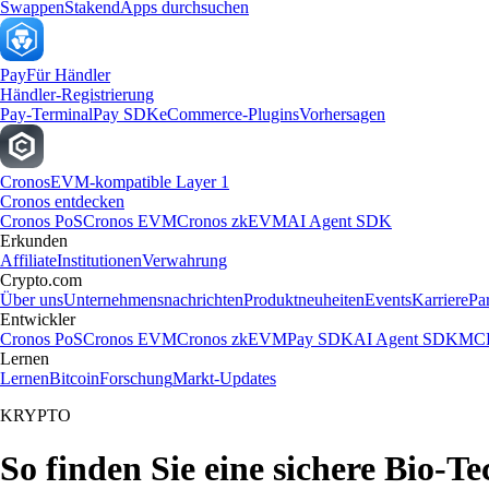
Swappen
Staken
dApps durchsuchen
Pay
Für Händler
Händler-Registrierung
Pay-Terminal
Pay SDK
eCommerce-Plugins
Vorhersagen
Cronos
EVM-kompatible Layer 1
Cronos entdecken
Cronos PoS
Cronos EVM
Cronos zkEVM
AI Agent SDK
Erkunden
Affiliate
Institutionen
Verwahrung
Crypto.com
Über uns
Unternehmensnachrichten
Produktneuheiten
Events
Karriere
Pa
Entwickler
Cronos PoS
Cronos EVM
Cronos zkEVM
Pay SDK
AI Agent SDK
MCP
Lernen
Lernen
Bitcoin
Forschung
Markt-Updates
KRYPTO
So finden Sie eine sichere Bio-T