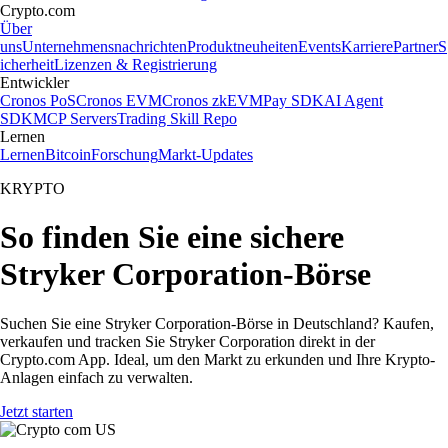
Crypto.com
Über
uns
Unternehmensnachrichten
Produktneuheiten
Events
Karriere
Partner
S
icherheit
Lizenzen & Registrierung
Entwickler
Cronos PoS
Cronos EVM
Cronos zkEVM
Pay SDK
AI Agent
SDK
MCP Servers
Trading Skill Repo
Lernen
Lernen
Bitcoin
Forschung
Markt-Updates
KRYPTO
So finden Sie eine sichere
Stryker Corporation-Börse
Suchen Sie eine Stryker Corporation-Börse in Deutschland? Kaufen,
verkaufen und tracken Sie Stryker Corporation direkt in der
Crypto.com App. Ideal, um den Markt zu erkunden und Ihre Krypto-
Anlagen einfach zu verwalten.
Jetzt starten