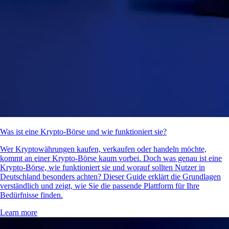
Was ist eine Krypto-Börse und wie funktioniert sie?
Wer Kryptowährungen kaufen, verkaufen oder handeln möchte,
kommt an einer Krypto-Börse kaum vorbei. Doch was genau ist eine
Krypto-Börse, wie funktioniert sie und worauf sollten Nutzer in
Deutschland besonders achten? Dieser Guide erklärt die Grundlagen
verständlich und zeigt, wie Sie die passende Plattform für Ihre
Bedürfnisse finden.
Learn more