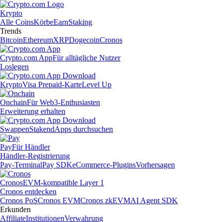
Krypto
Alle Coins
Körbe
Earn
Staking
Trends
Bitcoin
Ethereum
XRP
Dogecoin
Cronos
Crypto.com App
Für alltägliche Nutzer
Loslegen
Krypto
Visa Prepaid-Karte
Level Up
Onchain
Für Web3-Enthusiasten
Erweiterung erhalten
Swappen
Staken
dApps durchsuchen
Pay
Für Händler
Händler-Registrierung
Pay-Terminal
Pay SDK
eCommerce-Plugins
Vorhersagen
Cronos
EVM-kompatible Layer 1
Cronos entdecken
Cronos PoS
Cronos EVM
Cronos zkEVM
AI Agent SDK
Erkunden
Affiliate
Institutionen
Verwahrung