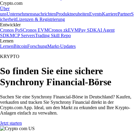
Crypto.com
Über
uns
Unternehmensnachrichten
Produktneuheiten
Events
Karriere
Partner
S
icherheit
Lizenzen & Registrierung
Entwickler
Cronos PoS
Cronos EVM
Cronos zkEVM
Pay SDK
AI Agent
SDK
MCP Servers
Trading Skill Repo
Lernen
Lernen
Bitcoin
Forschung
Markt-Updates
KRYPTO
So finden Sie eine sichere
Synchrony Financial-Börse
Suchen Sie eine Synchrony Financial-Börse in Deutschland? Kaufen,
verkaufen und tracken Sie Synchrony Financial direkt in der
Crypto.com App. Ideal, um den Markt zu erkunden und Ihre Krypto-
Anlagen einfach zu verwalten.
Jetzt starten