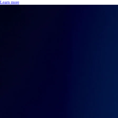
Was sind Kryptowährungen und wie funktionieren sie?
Erfahren Sie, was Kryptowährungen sind, wie sie funktionieren,
welche Merkmale und Arten es gibt und wie sich ihr zukünftiger
Ausblick entwickelt. Lernen Sie, wie man sie kauft und sicher
aufbewahrt – und welche Risiken zu beachten sind.
Learn more