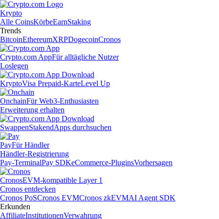
Krypto
Alle Coins
Körbe
Earn
Staking
Trends
Bitcoin
Ethereum
XRP
Dogecoin
Cronos
Crypto.com App
Für alltägliche Nutzer
Loslegen
Krypto
Visa Prepaid-Karte
Level Up
Onchain
Für Web3-Enthusiasten
Erweiterung erhalten
Swappen
Staken
dApps durchsuchen
Pay
Für Händler
Händler-Registrierung
Pay-Terminal
Pay SDK
eCommerce-Plugins
Vorhersagen
Cronos
EVM-kompatible Layer 1
Cronos entdecken
Cronos PoS
Cronos EVM
Cronos zkEVM
AI Agent SDK
Erkunden
Affiliate
Institutionen
Verwahrung