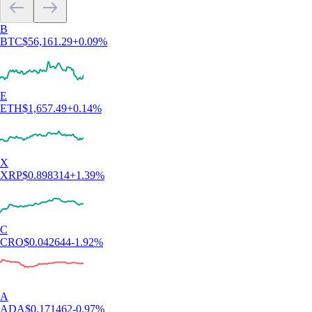
Das sagen unsere Nutzer
4.7
320k Reviews
4.5
660k Reviews