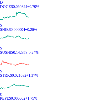
simpel und die Investment-Auswahl ist riesig.“
-
Verifizierter Nutzer
Nutzerbewertungen sind unvergütet und rein individuell. Es gibt keine
Garantie für ähnliche Ergebnisse. Support-Antwortzeiten können
variieren. Anlagen sind riskant und der Wert kann steigen oder fallen.
App herunterladen
Guides und Ressourcen
Krypto meistern