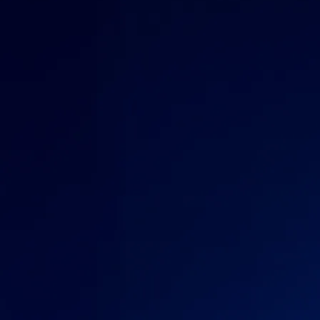
Was ist eine Krypto-Wallet und wie funktioniert sie?
Ob Sie zum ersten Mal Kryptowährungen kaufen oder aktiv handeln –
ohne Krypto-Wallet geht nichts. Dieser Guide erklärt, was eine Wallet
ist, wie sie funktioniert, welche Typen es gibt und wie Sie die passende
Lösung auswählen.
Learn more
Artikel ansehen
Ein weltweit führender Krypto-Marktplatz
Millionen Nutzer in über 90 Ländern
Gegründet
2016
Länder
90
Nutzer