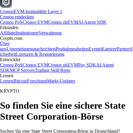
Cronos
EVM-kompatible Layer 1
Cronos entdecken
Cronos PoS
Cronos EVM
Cronos zkEVM
AI Agent SDK
Erkunden
Affiliate
Institutionen
Verwahrung
Crypto.com
Über
uns
Unternehmensnachrichten
Produktneuheiten
Events
Karriere
Partner
S
icherheit
Lizenzen & Registrierung
Entwickler
Cronos PoS
Cronos EVM
Cronos zkEVM
Pay SDK
AI Agent
SDK
MCP Servers
Trading Skill Repo
Lernen
Lernen
Bitcoin
Forschung
Markt-Updates
KRYPTO
So finden Sie eine sichere State
Street Corporation-Börse
Suchen Sie eine State Street Corporation-Börse in Deutschland?