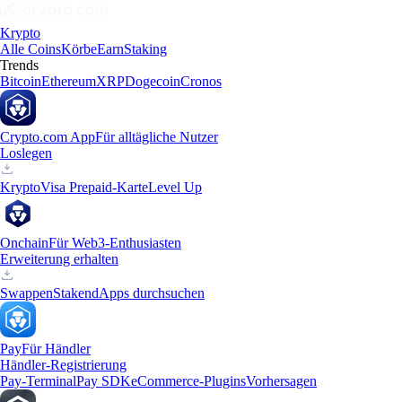
Krypto
Alle Coins
Körbe
Earn
Staking
Trends
Bitcoin
Ethereum
XRP
Dogecoin
Cronos
Crypto.com App
Für alltägliche Nutzer
Loslegen
Krypto
Visa Prepaid-Karte
Level Up
Onchain
Für Web3-Enthusiasten
Erweiterung erhalten
Swappen
Staken
dApps durchsuchen
Pay
Für Händler
Händler-Registrierung
Pay-Terminal
Pay SDK
eCommerce-Plugins
Vorhersagen