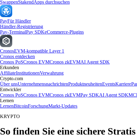
Swappen
Staken
dApps durchsuchen
Pay
Für Händler
Händler-Registrierung
Pay-Terminal
Pay SDK
eCommerce-Plugins
Cronos
EVM-kompatible Layer 1
Cronos entdecken
Cronos PoS
Cronos EVM
Cronos zkEVM
AI Agent SDK
Erkunden
Affiliate
Institutionen
Verwahrung
Crypto.com
Über uns
Unternehmensnachrichten
Produktneuheiten
Events
Karriere
Pa
Entwickler
Cronos PoS
Cronos EVM
Cronos zkEVM
Pay SDK
AI Agent SDK
MCP
Lernen
Lernen
Bitcoin
Forschung
Markt-Updates
KRYPTO
So finden Sie eine sichere Strati