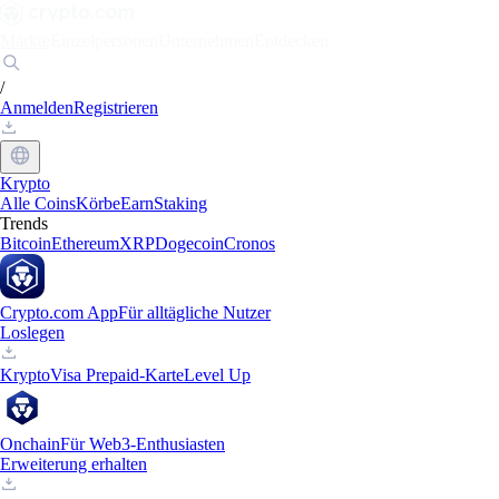
Märkte
Einzelpersonen
Unternehmen
Entdecken
/
Anmelden
Registrieren
Krypto
Alle Coins
Körbe
Earn
Staking
Trends
Bitcoin
Ethereum
XRP
Dogecoin
Cronos
Crypto.com App
Für alltägliche Nutzer
Loslegen
Krypto
Visa Prepaid-Karte
Level Up
Onchain
Für Web3-Enthusiasten
Erweiterung erhalten