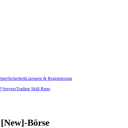
rtner
Sicherheit
Lizenzen & Registrierung
 Servers
Trading Skill Repo
s [New]-Börse