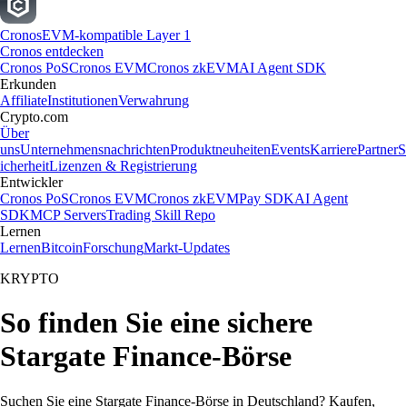
Cronos
EVM-kompatible Layer 1
Cronos entdecken
Cronos PoS
Cronos EVM
Cronos zkEVM
AI Agent SDK
Erkunden
Affiliate
Institutionen
Verwahrung
Crypto.com
Über
uns
Unternehmensnachrichten
Produktneuheiten
Events
Karriere
Partner
S
icherheit
Lizenzen & Registrierung
Entwickler
Cronos PoS
Cronos EVM
Cronos zkEVM
Pay SDK
AI Agent
SDK
MCP Servers
Trading Skill Repo
Lernen
Lernen
Bitcoin
Forschung
Markt-Updates
KRYPTO
So finden Sie eine sichere
Stargate Finance-Börse
Suchen Sie eine Stargate Finance-Börse in Deutschland? Kaufen,