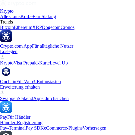
Krypto
Alle Coins
Körbe
Earn
Staking
Trends
Bitcoin
Ethereum
XRP
Dogecoin
Cronos
Crypto.com App
Für alltägliche Nutzer
Loslegen
Krypto
Visa Prepaid-Karte
Level Up
Onchain
Für Web3-Enthusiasten
Erweiterung erhalten
Swappen
Staken
dApps durchsuchen
Pay
Für Händler
Händler-Registrierung
Pay-Terminal
Pay SDK
eCommerce-Plugins
Vorhersagen