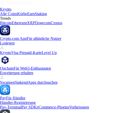
Krypto
Alle Coins
Körbe
Earn
Staking
Trends
Bitcoin
Ethereum
XRP
Dogecoin
Cronos
Crypto.com App
Für alltägliche Nutzer
Loslegen
Krypto
Visa Prepaid-Karte
Level Up
Onchain
Für Web3-Enthusiasten
Erweiterung erhalten
Swappen
Staken
dApps durchsuchen
Pay
Für Händler
Händler-Registrierung
Pay-Terminal
Pay SDK
eCommerce-Plugins
Vorhersagen