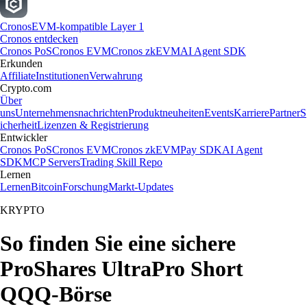
Cronos
EVM-kompatible Layer 1
Cronos entdecken
Cronos PoS
Cronos EVM
Cronos zkEVM
AI Agent SDK
Erkunden
Affiliate
Institutionen
Verwahrung
Crypto.com
Über
uns
Unternehmensnachrichten
Produktneuheiten
Events
Karriere
Partner
S
icherheit
Lizenzen & Registrierung
Entwickler
Cronos PoS
Cronos EVM
Cronos zkEVM
Pay SDK
AI Agent
SDK
MCP Servers
Trading Skill Repo
Lernen
Lernen
Bitcoin
Forschung
Markt-Updates
KRYPTO
So finden Sie eine sichere
ProShares UltraPro Short
QQQ-Börse