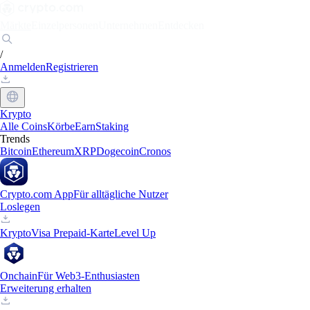
Märkte
Einzelpersonen
Unternehmen
Entdecken
/
Anmelden
Registrieren
Krypto
Alle Coins
Körbe
Earn
Staking
Trends
Bitcoin
Ethereum
XRP
Dogecoin
Cronos
Crypto.com App
Für alltägliche Nutzer
Loslegen
Krypto
Visa Prepaid-Karte
Level Up
Onchain
Für Web3-Enthusiasten
Erweiterung erhalten