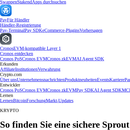
Swappen
Staken
dApps durchsuchen
Pay
Für Händler
Händler-Registrierung
Pay-Terminal
Pay SDK
eCommerce-Plugins
Vorhersagen
Cronos
EVM-kompatible Layer 1
Cronos entdecken
Cronos PoS
Cronos EVM
Cronos zkEVM
AI Agent SDK
Erkunden
Affiliate
Institutionen
Verwahrung
Crypto.com
Über uns
Unternehmensnachrichten
Produktneuheiten
Events
Karriere
Pa
Entwickler
Cronos PoS
Cronos EVM
Cronos zkEVM
Pay SDK
AI Agent SDK
MCP
Lernen
Lernen
Bitcoin
Forschung
Markt-Updates
KRYPTO
So finden Sie eine sichere Sprout