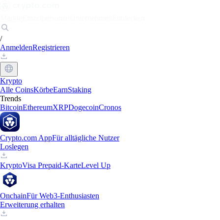
Märkte
Einzelpersonen
Unternehmen
Entdecken
/
Anmelden
Registrieren
Krypto
Alle Coins
Körbe
Earn
Staking
Trends
Bitcoin
Ethereum
XRP
Dogecoin
Cronos
Crypto.com App
Für alltägliche Nutzer
Loslegen
Krypto
Visa Prepaid-Karte
Level Up
Onchain
Für Web3-Enthusiasten
Erweiterung erhalten