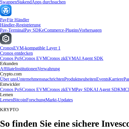
Swappen
Staken
dApps durchsuchen
Pay
Für Händler
Händler-Registrierung
Pay-Terminal
Pay SDK
eCommerce-Plugins
Vorhersagen
Cronos
EVM-kompatible Layer 1
Cronos entdecken
Cronos PoS
Cronos EVM
Cronos zkEVM
AI Agent SDK
Erkunden
Affiliate
Institutionen
Verwahrung
Crypto.com
Über uns
Unternehmensnachrichten
Produktneuheiten
Events
Karriere
Pa
Entwickler
Cronos PoS
Cronos EVM
Cronos zkEVM
Pay SDK
AI Agent SDK
MCP
Lernen
Lernen
Bitcoin
Forschung
Markt-Updates
KRYPTO
So finden Sie eine sichere Inv