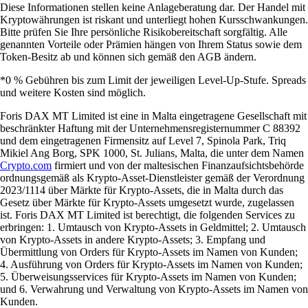
Diese Informationen stellen keine Anlageberatung dar. Der Handel mit
Kryptowährungen ist riskant und unterliegt hohen Kursschwankungen.
Bitte prüfen Sie Ihre persönliche Risikobereitschaft sorgfältig. Alle
genannten Vorteile oder Prämien hängen von Ihrem Status sowie dem
Token-Besitz ab und können sich gemäß den AGB ändern.
*0 % Gebühren bis zum Limit der jeweiligen Level-Up-Stufe. Spreads
und weitere Kosten sind möglich.
Foris DAX MT Limited ist eine in Malta eingetragene Gesellschaft mit
beschränkter Haftung mit der Unternehmensregisternummer C 88392
und dem eingetragenen Firmensitz auf Level 7, Spinola Park, Triq
Mikiel Ang Borg, SPK 1000, St. Julians, Malta, die unter dem Namen
Crypto.com
firmiert und von der maltesischen Finanzaufsichtsbehörde
ordnungsgemäß als Krypto-Asset-Dienstleister gemäß der Verordnung
2023/1114 über Märkte für Krypto-Assets, die in Malta durch das
Gesetz über Märkte für Krypto-Assets umgesetzt wurde, zugelassen
ist. Foris DAX MT Limited ist berechtigt, die folgenden Services zu
erbringen: 1. Umtausch von Krypto-Assets in Geldmittel; 2. Umtausch
von Krypto-Assets in andere Krypto-Assets; 3. Empfang und
Übermittlung von Orders für Krypto-Assets im Namen von Kunden;
4. Ausführung von Orders für Krypto-Assets im Namen von Kunden;
5. Überweisungsservices für Krypto-Assets im Namen von Kunden;
und 6. Verwahrung und Verwaltung von Krypto-Assets im Namen von
Kunden.