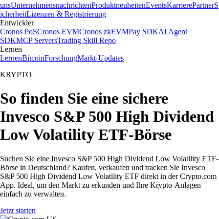
uns
Unternehmensnachrichten
Produktneuheiten
Events
Karriere
Partner
S
icherheit
Lizenzen & Registrierung
Entwickler
Cronos PoS
Cronos EVM
Cronos zkEVM
Pay SDK
AI Agent
SDK
MCP Servers
Trading Skill Repo
Lernen
Lernen
Bitcoin
Forschung
Markt-Updates
KRYPTO
So finden Sie eine sichere
Invesco S&P 500 High Dividend
Low Volatility ETF-Börse
Suchen Sie eine Invesco S&P 500 High Dividend Low Volatility ETF-
Börse in Deutschland? Kaufen, verkaufen und tracken Sie Invesco
S&P 500 High Dividend Low Volatility ETF direkt in der Crypto.com
App. Ideal, um den Markt zu erkunden und Ihre Krypto-Anlagen
einfach zu verwalten.
Jetzt starten