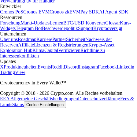
Verwahrung
Pay für Händler
Entwickler
Cronos PoS
Cronos EVM
Cronos zkEVM
Pay SDK
AI Agent SDK
Ressourcen
Forschung
Markt-Updates
Lernen
BTC/USD Konverter
Glossar
Kurs-
Widgets
Telegram Bot
Beschwerdepolitik
Support
Kryptooversigt
Unternehmen
Über uns
Roadmap
Karriere
Partner
Sicherheit
Nachweis der
Reserven
Affiliate
Lizenzen & Registrierungen
Krypto-Asset
Exploration Hub
Klima
Capital
Verifizieren
Richtlinie zu
Interessenkonflikten
Updates
X
Produktneuheiten
Events
Reddit
Discord
Instagram
Facebook
Linkedin
TradingView
Cryptocurrency in Every Wallet™
Copyright © 2018 - 2026 Crypto.com. Alle Rechte vorbehalten.
EEA Allgemeine Geschäftsbedingungen
Datenschutzerklärung
Fees &
Limits
Status
Cookie-Einstellungen