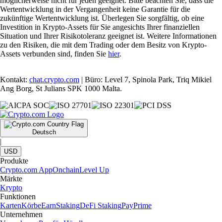
möglicherweise nicht für jeden geeignet. Bitte beachten Sie, dass die
Wertentwicklung in der Vergangenheit keine Garantie für die
zukünftige Wertentwicklung ist. Überlegen Sie sorgfältig, ob eine
Investition in Krypto-Assets für Sie angesichts Ihrer finanziellen
Situation und Ihrer Risikotoleranz geeignet ist. Weitere Informationen
zu den Risiken, die mit dem Trading oder dem Besitz von Krypto-
Assets verbunden sind, finden Sie
hier
.
Kontakt:
chat.crypto.com
| Büro: Level 7, Spinola Park, Triq Mikiel
Ang Borg, St Julians SPK 1000 Malta.
Deutsch
|
USD
Produkte
Crypto.com App
Onchain
Level Up
Märkte
Krypto
Funktionen
Karten
Körbe
Earn
Staking
DeFi Staking
Pay
Prime
Unternehmen