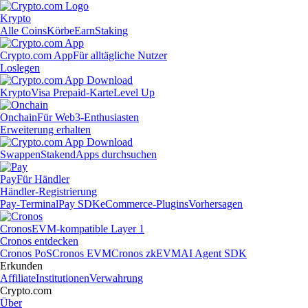
Krypto
Alle Coins
Körbe
Earn
Staking
Crypto.com App
Für alltägliche Nutzer
Loslegen
Krypto
Visa Prepaid-Karte
Level Up
Onchain
Für Web3-Enthusiasten
Erweiterung erhalten
Swappen
Staken
dApps durchsuchen
Pay
Für Händler
Händler-Registrierung
Pay-Terminal
Pay SDK
eCommerce-Plugins
Vorhersagen
Cronos
EVM-kompatible Layer 1
Cronos entdecken
Cronos PoS
Cronos EVM
Cronos zkEVM
AI Agent SDK
Erkunden
Affiliate
Institutionen
Verwahrung
Crypto.com
Über