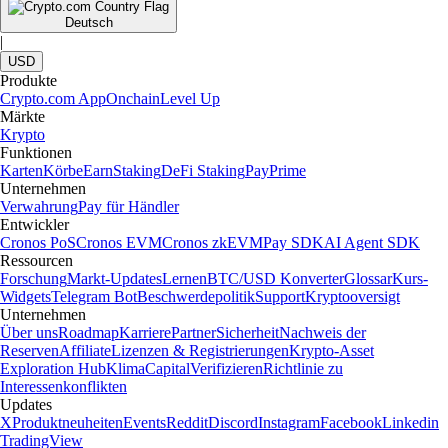
Deutsch
|
USD
Produkte
Crypto.com App
Onchain
Level Up
Märkte
Krypto
Funktionen
Karten
Körbe
Earn
Staking
DeFi Staking
Pay
Prime
Unternehmen
Verwahrung
Pay für Händler
Entwickler
Cronos PoS
Cronos EVM
Cronos zkEVM
Pay SDK
AI Agent SDK
Ressourcen
Forschung
Markt-Updates
Lernen
BTC/USD Konverter
Glossar
Kurs-
Widgets
Telegram Bot
Beschwerdepolitik
Support
Kryptooversigt
Unternehmen
Über uns
Roadmap
Karriere
Partner
Sicherheit
Nachweis der
Reserven
Affiliate
Lizenzen & Registrierungen
Krypto-Asset
Exploration Hub
Klima
Capital
Verifizieren
Richtlinie zu
Interessenkonflikten
Updates
X
Produktneuheiten
Events
Reddit
Discord
Instagram
Facebook
Linkedin
TradingView