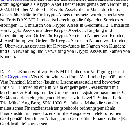
ordnungsgemäß als Krypto-Asset-Dienstleister gemäß der Verordnung
2023/1114 über Märkte für Krypto-Assets, die in Malta durch das
Gesetz über Märkte für Krypto-Assets umgesetzt wurde, zugelassen
ist. Foris DAX MT Limited ist berechtigt, die folgenden Services zu
erbringen: 1. Umtausch von Krypto-Assets in Geldmittel; 2. Umtausch
von Krypto-Assets in andere Krypto-Assets; 3. Empfang und
Übermittlung von Orders für Krypto-Assets im Namen von Kunden;
4. Ausführung von Orders für Krypto-Assets im Namen von Kunden;
5. Überweisungsservices für Krypto-Assets im Namen von Kunden;
und 6. Verwahrung und Verwaltung von Krypto-Assets im Namen von
Kunden.
Das Cash-Konto wird von Foris MT Limited zur Verfügung gestellt.
Die
Crypto.com
Visa Karte wird von Foris MT Limited gemäß ihrer
Visa Principal Member (Issuing) Lizenz ausgestellt und beworben.
Foris MT Limited ist eine in Malta eingetragene Gesellschaft mit
beschränkter Haftung mit der Unternehmensregistrierungsnummer C
90348 und dem eingetragenen Firmensitz in Level 7, Spinola Park,
Triq Mikiel Ang Borg, SPK 1000, St. Julians, Malta, die von der
maltesischen Finanzdienstleistungsbehörde ordnungsgemäß als
Finanzinstitut mit einer Lizenz für die Ausgabe von elektronischem
Geld gemäß dem dritten Anhang zum Gesetz über Finanzinstitute (E-
Geld-Institute) zugelassen ist.