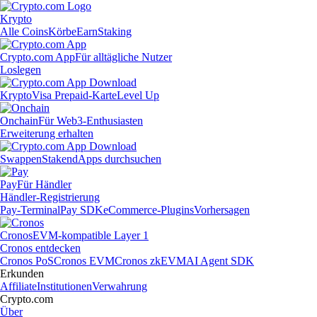
Krypto
Alle Coins
Körbe
Earn
Staking
Crypto.com App
Für alltägliche Nutzer
Loslegen
Krypto
Visa Prepaid-Karte
Level Up
Onchain
Für Web3-Enthusiasten
Erweiterung erhalten
Swappen
Staken
dApps durchsuchen
Pay
Für Händler
Händler-Registrierung
Pay-Terminal
Pay SDK
eCommerce-Plugins
Vorhersagen
Cronos
EVM-kompatible Layer 1
Cronos entdecken
Cronos PoS
Cronos EVM
Cronos zkEVM
AI Agent SDK
Erkunden
Affiliate
Institutionen
Verwahrung
Crypto.com
Über