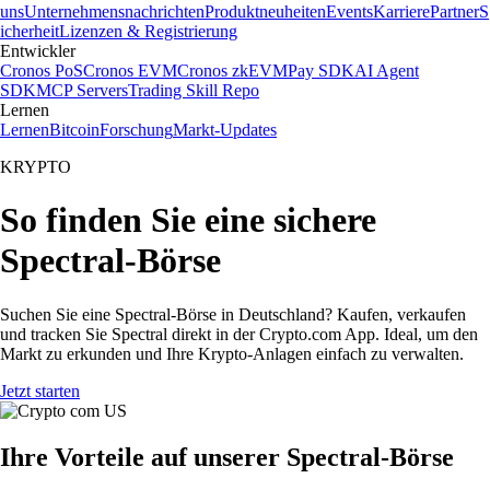
uns
Unternehmensnachrichten
Produktneuheiten
Events
Karriere
Partner
S
icherheit
Lizenzen & Registrierung
Entwickler
Cronos PoS
Cronos EVM
Cronos zkEVM
Pay SDK
AI Agent
SDK
MCP Servers
Trading Skill Repo
Lernen
Lernen
Bitcoin
Forschung
Markt-Updates
KRYPTO
So finden Sie eine sichere
Spectral-Börse
Suchen Sie eine Spectral-Börse in Deutschland? Kaufen, verkaufen
und tracken Sie Spectral direkt in der Crypto.com App. Ideal, um den
Markt zu erkunden und Ihre Krypto-Anlagen einfach zu verwalten.
Jetzt starten
Ihre Vorteile auf unserer Spectral-Börse