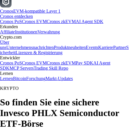
Cronos
EVM-kompatible Layer 1
Cronos entdecken
Cronos PoS
Cronos EVM
Cronos zkEVM
AI Agent SDK
Erkunden
Affiliate
Institutionen
Verwahrung
Crypto.com
Über
uns
Unternehmensnachrichten
Produktneuheiten
Events
Karriere
Partner
S
icherheit
Lizenzen & Registrierung
Entwickler
Cronos PoS
Cronos EVM
Cronos zkEVM
Pay SDK
AI Agent
SDK
MCP Servers
Trading Skill Repo
Lernen
Lernen
Bitcoin
Forschung
Markt-Updates
KRYPTO
So finden Sie eine sichere
Invesco PHLX Semiconductor
ETF-Börse