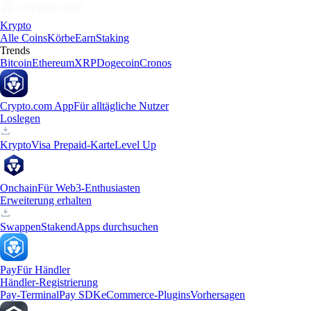
Krypto
Alle Coins
Körbe
Earn
Staking
Trends
Bitcoin
Ethereum
XRP
Dogecoin
Cronos
Crypto.com App
Für alltägliche Nutzer
Loslegen
Krypto
Visa Prepaid-Karte
Level Up
Onchain
Für Web3-Enthusiasten
Erweiterung erhalten
Swappen
Staken
dApps durchsuchen
Pay
Für Händler
Händler-Registrierung
Pay-Terminal
Pay SDK
eCommerce-Plugins
Vorhersagen