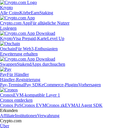
Krypto
Alle Coins
Körbe
Earn
Staking
Crypto.com App
Für alltägliche Nutzer
Loslegen
Krypto
Visa Prepaid-Karte
Level Up
Onchain
Für Web3-Enthusiasten
Erweiterung erhalten
Swappen
Staken
dApps durchsuchen
Pay
Für Händler
Händler-Registrierung
Pay-Terminal
Pay SDK
eCommerce-Plugins
Vorhersagen
Cronos
EVM-kompatible Layer 1
Cronos entdecken
Cronos PoS
Cronos EVM
Cronos zkEVM
AI Agent SDK
Erkunden
Affiliate
Institutionen
Verwahrung
Crypto.com
Über