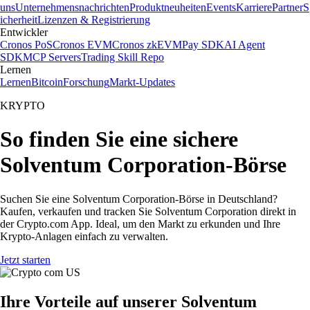
uns
Unternehmensnachrichten
Produktneuheiten
Events
Karriere
Partner
S
icherheit
Lizenzen & Registrierung
Entwickler
Cronos PoS
Cronos EVM
Cronos zkEVM
Pay SDK
AI Agent
SDK
MCP Servers
Trading Skill Repo
Lernen
Lernen
Bitcoin
Forschung
Markt-Updates
KRYPTO
So finden Sie eine sichere
Solventum Corporation-Börse
Suchen Sie eine Solventum Corporation-Börse in Deutschland?
Kaufen, verkaufen und tracken Sie Solventum Corporation direkt in
der Crypto.com App. Ideal, um den Markt zu erkunden und Ihre
Krypto-Anlagen einfach zu verwalten.
Jetzt starten
Ihre Vorteile auf unserer Solventum