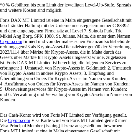
*0 % Gebühren bis zum Limit der jeweiligen Level-Up-Stufe. Spreads
und weitere Kosten sind möglich.
Foris DAX MT Limited ist eine in Malta eingetragene Gesellschaft mit
beschränkter Haftung mit der Unternehmensregisternummer C 88392
und dem eingetragenen Firmensitz auf Level 7, Spinola Park, Triq
Mikiel Ang Borg, SPK 1000, St. Julians, Malta, die unter dem Namen
Crypto.com
firmiert und von der maltesischen Finanzaufsichtsbehörde
ordnungsgemäß als Krypto-Asset-Dienstleister gemäß der Verordnung
2023/1114 über Märkte für Krypto-Assets, die in Malta durch das
Gesetz über Märkte für Krypto-Assets umgesetzt wurde, zugelassen
ist. Foris DAX MT Limited ist berechtigt, die folgenden Services zu
erbringen: 1. Umtausch von Krypto-Assets in Geldmittel; 2. Umtausch
von Krypto-Assets in andere Krypto-Assets; 3. Empfang und
Übermittlung von Orders für Krypto-Assets im Namen von Kunden;
4. Ausführung von Orders für Krypto-Assets im Namen von Kunden;
5. Überweisungsservices für Krypto-Assets im Namen von Kunden;
und 6. Verwahrung und Verwaltung von Krypto-Assets im Namen von
Kunden.
Das Cash-Konto wird von Foris MT Limited zur Verfügung gestellt.
Die
Crypto.com
Visa Karte wird von Foris MT Limited gemäß ihrer
Visa Principal Member (Issuing) Lizenz ausgestellt und beworben.
Foris MT Limited ist eine in Malta eingetragene Gesellschaft mit