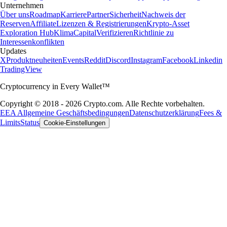
Unternehmen
Über uns
Roadmap
Karriere
Partner
Sicherheit
Nachweis der
Reserven
Affiliate
Lizenzen & Registrierungen
Krypto-Asset
Exploration Hub
Klima
Capital
Verifizieren
Richtlinie zu
Interessenkonflikten
Updates
X
Produktneuheiten
Events
Reddit
Discord
Instagram
Facebook
Linkedin
TradingView
Cryptocurrency in Every Wallet™
Copyright © 2018 - 2026 Crypto.com. Alle Rechte vorbehalten.
EEA Allgemeine Geschäftsbedingungen
Datenschutzerklärung
Fees &
Limits
Status
Cookie-Einstellungen