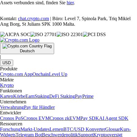
Assets verbunden sind, finden Sie
hier
.
Kontakt:
chat.crypto.com
| Büro: Level 7, Spinola Park, Triq Mikiel
Ang Borg, St Julians SPK 1000 Malta.
Deutsch
|
USD
Produkte
Crypto.com App
Onchain
Level Up
Märkte
Krypto
Funktionen
Karten
Körbe
Earn
Staking
DeFi Staking
Pay
Prime
Unternehmen
Verwahrung
Pay für Händler
Entwickler
Cronos PoS
Cronos EVM
Cronos zkEVM
Pay SDK
AI Agent SDK
Ressourcen
Forschung
Markt-Updates
Lernen
BTC/USD Konverter
Glossar
Kurs-
Widgets
Telegram Bot
Beschwerdepolitik
Support
Kryptooversigt