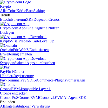
Krypto
Alle Coins
Körbe
Earn
Staking
Trends
Bitcoin
Ethereum
XRP
Dogecoin
Cronos
Crypto.com App
Für alltägliche Nutzer
Loslegen
Krypto
Visa Prepaid-Karte
Level Up
Onchain
Für Web3-Enthusiasten
Erweiterung erhalten
Swappen
Staken
dApps durchsuchen
Pay
Für Händler
Händler-Registrierung
Pay-Terminal
Pay SDK
eCommerce-Plugins
Vorhersagen
Cronos
EVM-kompatible Layer 1
Cronos entdecken
Cronos PoS
Cronos EVM
Cronos zkEVM
AI Agent SDK
Erkunden
Affiliate
Institutionen
Verwahrung