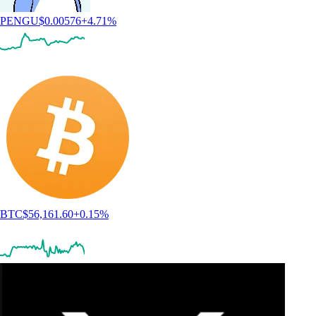
PENGU
$
0.00576
+
4.71
%
BTC
$
56,161.60
+
0.15
%