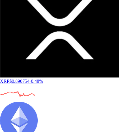
XRP
$
0.890754
-0.48
%