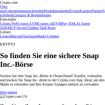
Crypto.com
Über
uns
Unternehmensnachrichten
Produktneuheiten
Events
Karriere
Partner
S
icherheit
Lizenzen & Registrierung
Entwickler
Cronos PoS
Cronos EVM
Cronos zkEVM
Pay SDK
AI Agent
SDK
MCP Servers
Trading Skill Repo
Lernen
Lernen
Bitcoin
Forschung
Markt-Updates
KRYPTO
So finden Sie eine sichere Snap
Inc.-Börse
Suchen Sie eine Snap Inc.-Börse in Deutschland? Kaufen, verkaufen
und tracken Sie Snap Inc. direkt in der Crypto.com App. Ideal, um den
Markt zu erkunden und Ihre Krypto-Anlagen einfach zu verwalten.
Jetzt starten