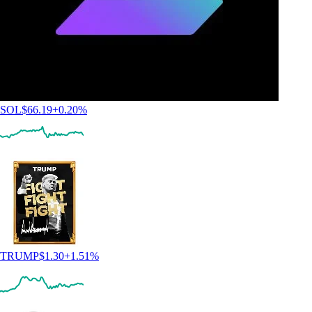
SOL
$
66.19
+
0.20
%
TRUMP
$
1.30
+
1.51
%