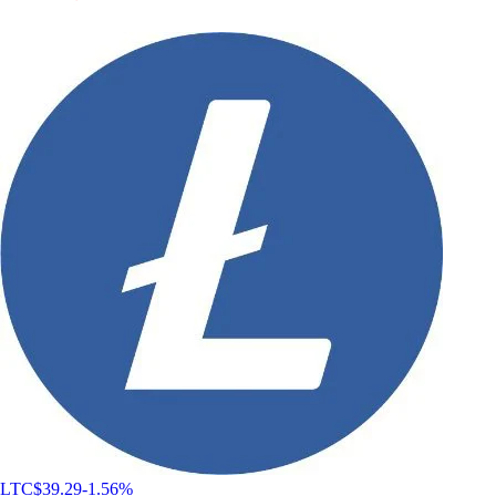
LTC
$
39.29
-1.56
%