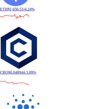
ETH
$
1,656.53
-0.24
%
CRO
$
0.040944
-3.09
%