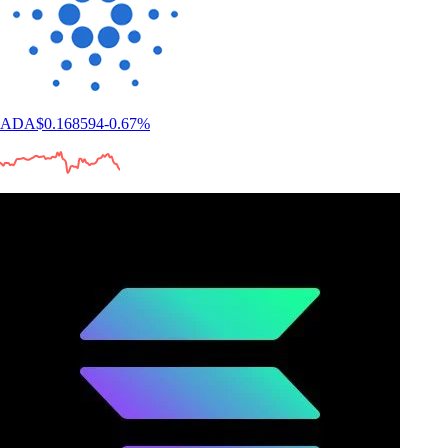
ADA
$
0.168594
-0.67
%