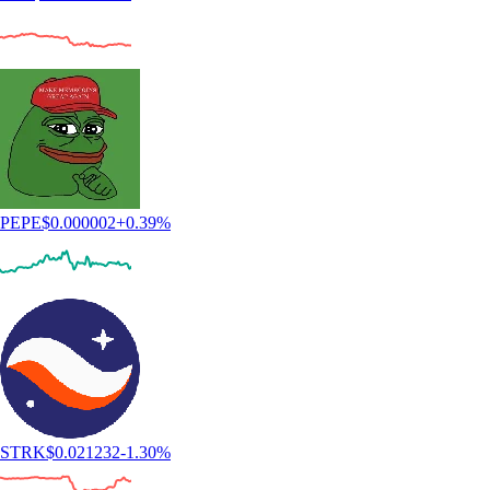
PEPE
$
0.000002
+
0.39
%
STRK
$
0.021232
-1.30
%