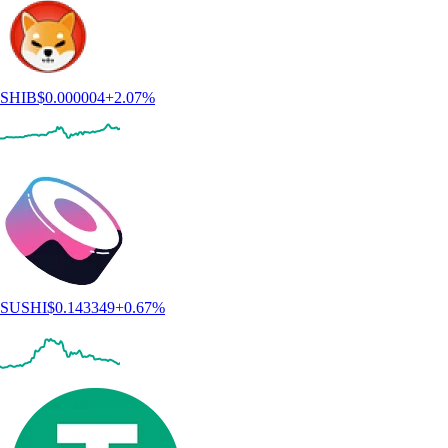
SHIB
$
0.000004
+
2.07
%
SUSHI
$
0.143349
+
0.67
%