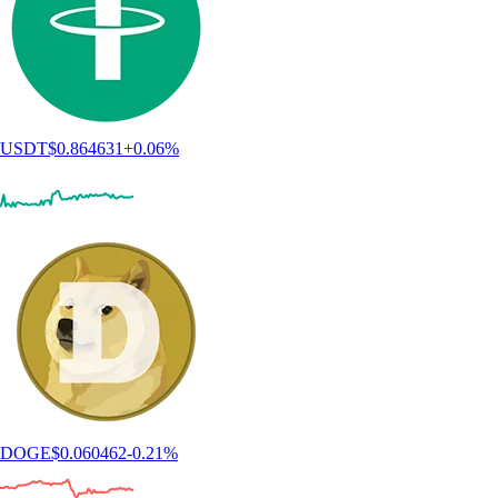
USDT
$
0.864631
+
0.06
%
DOGE
$
0.060462
-0.21
%