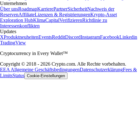
Unternehmen
Über uns
Roadmap
Karriere
Partner
Sicherheit
Nachweis der
Reserven
Affiliate
Lizenzen & Registrierungen
Krypto-Asset
Exploration Hub
Klima
Capital
Verifizieren
Richtlinie zu
Interessenkonflikten
Updates
X
Produktneuheiten
Events
Reddit
Discord
Instagram
Facebook
Linkedin
TradingView
Cryptocurrency in Every Wallet™
Copyright © 2018 - 2026 Crypto.com. Alle Rechte vorbehalten.
EEA Allgemeine Geschäftsbedingungen
Datenschutzerklärung
Fees &
Limits
Status
Cookie-Einstellungen