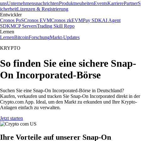
uns
Unternehmensnachrichten
Produktneuheiten
Events
Karriere
Partner
S
icherheit
Lizenzen & Registrierung
Entwickler
Cronos PoS
Cronos EVM
Cronos zkEVM
Pay SDK
AI Agent
SDK
MCP Servers
Trading Skill Repo
Lernen
Lernen
Bitcoin
Forschung
Markt-Updates
KRYPTO
So finden Sie eine sichere Snap-
On Incorporated-Börse
Suchen Sie eine Snap-On Incorporated-Börse in Deutschland?
Kaufen, verkaufen und tracken Sie Snap-On Incorporated direkt in der
Crypto.com App. Ideal, um den Markt zu erkunden und Ihre Krypto-
Anlagen einfach zu verwalten.
Jetzt starten
Ihre Vorteile auf unserer Snap-On