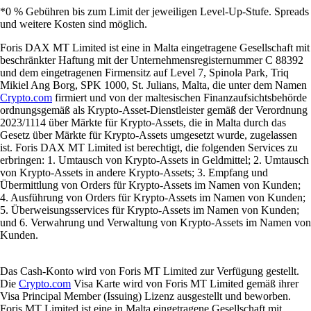
*0 % Gebühren bis zum Limit der jeweiligen Level-Up-Stufe. Spreads
und weitere Kosten sind möglich.
Foris DAX MT Limited ist eine in Malta eingetragene Gesellschaft mit
beschränkter Haftung mit der Unternehmensregisternummer C 88392
und dem eingetragenen Firmensitz auf Level 7, Spinola Park, Triq
Mikiel Ang Borg, SPK 1000, St. Julians, Malta, die unter dem Namen
Crypto.com
firmiert und von der maltesischen Finanzaufsichtsbehörde
ordnungsgemäß als Krypto-Asset-Dienstleister gemäß der Verordnung
2023/1114 über Märkte für Krypto-Assets, die in Malta durch das
Gesetz über Märkte für Krypto-Assets umgesetzt wurde, zugelassen
ist. Foris DAX MT Limited ist berechtigt, die folgenden Services zu
erbringen: 1. Umtausch von Krypto-Assets in Geldmittel; 2. Umtausch
von Krypto-Assets in andere Krypto-Assets; 3. Empfang und
Übermittlung von Orders für Krypto-Assets im Namen von Kunden;
4. Ausführung von Orders für Krypto-Assets im Namen von Kunden;
5. Überweisungsservices für Krypto-Assets im Namen von Kunden;
und 6. Verwahrung und Verwaltung von Krypto-Assets im Namen von
Kunden.
Das Cash-Konto wird von Foris MT Limited zur Verfügung gestellt.
Die
Crypto.com
Visa Karte wird von Foris MT Limited gemäß ihrer
Visa Principal Member (Issuing) Lizenz ausgestellt und beworben.
Foris MT Limited ist eine in Malta eingetragene Gesellschaft mit