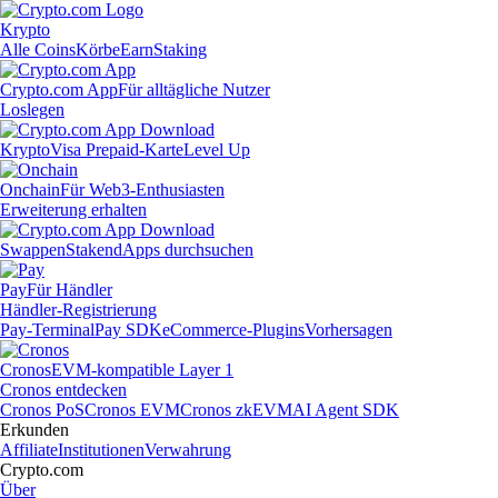
Krypto
Alle Coins
Körbe
Earn
Staking
Crypto.com App
Für alltägliche Nutzer
Loslegen
Krypto
Visa Prepaid-Karte
Level Up
Onchain
Für Web3-Enthusiasten
Erweiterung erhalten
Swappen
Staken
dApps durchsuchen
Pay
Für Händler
Händler-Registrierung
Pay-Terminal
Pay SDK
eCommerce-Plugins
Vorhersagen
Cronos
EVM-kompatible Layer 1
Cronos entdecken
Cronos PoS
Cronos EVM
Cronos zkEVM
AI Agent SDK
Erkunden
Affiliate
Institutionen
Verwahrung
Crypto.com
Über