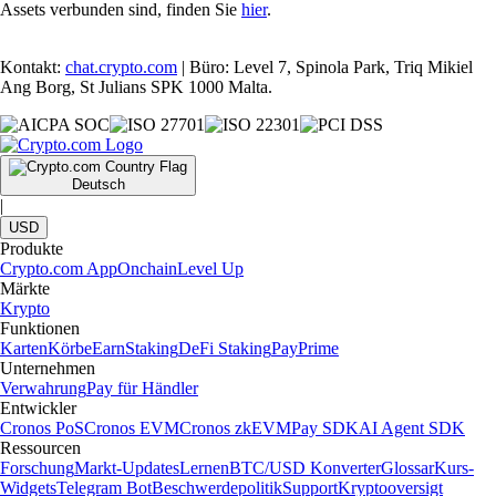
Assets verbunden sind, finden Sie
hier
.
Kontakt:
chat.crypto.com
| Büro: Level 7, Spinola Park, Triq Mikiel
Ang Borg, St Julians SPK 1000 Malta.
Deutsch
|
USD
Produkte
Crypto.com App
Onchain
Level Up
Märkte
Krypto
Funktionen
Karten
Körbe
Earn
Staking
DeFi Staking
Pay
Prime
Unternehmen
Verwahrung
Pay für Händler
Entwickler
Cronos PoS
Cronos EVM
Cronos zkEVM
Pay SDK
AI Agent SDK
Ressourcen
Forschung
Markt-Updates
Lernen
BTC/USD Konverter
Glossar
Kurs-
Widgets
Telegram Bot
Beschwerdepolitik
Support
Kryptooversigt