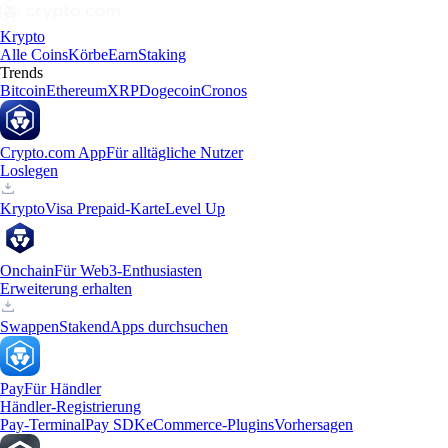
Krypto
Alle Coins
Körbe
Earn
Staking
Trends
Bitcoin
Ethereum
XRP
Dogecoin
Cronos
Crypto.com App
Für alltägliche Nutzer
Loslegen
Krypto
Visa Prepaid-Karte
Level Up
Onchain
Für Web3-Enthusiasten
Erweiterung erhalten
Swappen
Staken
dApps durchsuchen
Pay
Für Händler
Händler-Registrierung
Pay-Terminal
Pay SDK
eCommerce-Plugins
Vorhersagen