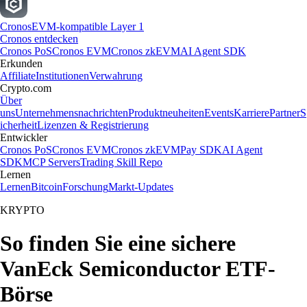
Cronos
EVM-kompatible Layer 1
Cronos entdecken
Cronos PoS
Cronos EVM
Cronos zkEVM
AI Agent SDK
Erkunden
Affiliate
Institutionen
Verwahrung
Crypto.com
Über
uns
Unternehmensnachrichten
Produktneuheiten
Events
Karriere
Partner
S
icherheit
Lizenzen & Registrierung
Entwickler
Cronos PoS
Cronos EVM
Cronos zkEVM
Pay SDK
AI Agent
SDK
MCP Servers
Trading Skill Repo
Lernen
Lernen
Bitcoin
Forschung
Markt-Updates
KRYPTO
So finden Sie eine sichere
VanEck Semiconductor ETF-
Börse