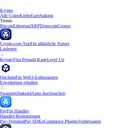
Krypto
Alle Coins
Körbe
Earn
Staking
Trends
Bitcoin
Ethereum
XRP
Dogecoin
Cronos
Crypto.com App
Für alltägliche Nutzer
Loslegen
Krypto
Visa Prepaid-Karte
Level Up
Onchain
Für Web3-Enthusiasten
Erweiterung erhalten
Swappen
Staken
dApps durchsuchen
Pay
Für Händler
Händler-Registrierung
Pay-Terminal
Pay SDK
eCommerce-Plugins
Vorhersagen