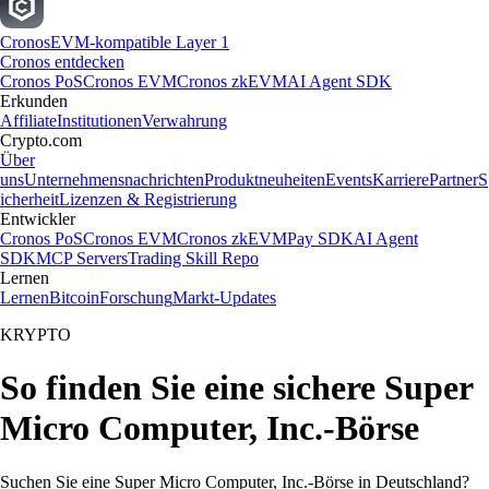
Cronos
EVM-kompatible Layer 1
Cronos entdecken
Cronos PoS
Cronos EVM
Cronos zkEVM
AI Agent SDK
Erkunden
Affiliate
Institutionen
Verwahrung
Crypto.com
Über
uns
Unternehmensnachrichten
Produktneuheiten
Events
Karriere
Partner
S
icherheit
Lizenzen & Registrierung
Entwickler
Cronos PoS
Cronos EVM
Cronos zkEVM
Pay SDK
AI Agent
SDK
MCP Servers
Trading Skill Repo
Lernen
Lernen
Bitcoin
Forschung
Markt-Updates
KRYPTO
So finden Sie eine sichere Super
Micro Computer, Inc.-Börse
Suchen Sie eine Super Micro Computer, Inc.-Börse in Deutschland?