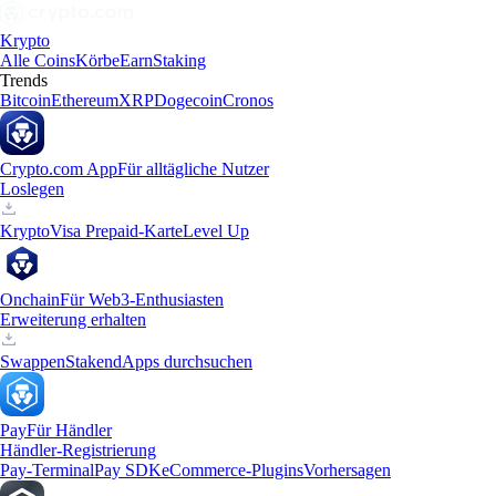
Krypto
Alle Coins
Körbe
Earn
Staking
Trends
Bitcoin
Ethereum
XRP
Dogecoin
Cronos
Crypto.com App
Für alltägliche Nutzer
Loslegen
Krypto
Visa Prepaid-Karte
Level Up
Onchain
Für Web3-Enthusiasten
Erweiterung erhalten
Swappen
Staken
dApps durchsuchen
Pay
Für Händler
Händler-Registrierung
Pay-Terminal
Pay SDK
eCommerce-Plugins
Vorhersagen