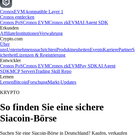
Cronos
EVM-kompatible Layer 1
Cronos entdecken
Cronos PoS
Cronos EVM
Cronos zkEVM
AI Agent SDK
Erkunden
Affiliate
Institutionen
Verwahrung
Crypto.com
Über
uns
Unternehmensnachrichten
Produktneuheiten
Events
Karriere
Partner
S
icherheit
Lizenzen & Registrierung
Entwickler
Cronos PoS
Cronos EVM
Cronos zkEVM
Pay SDK
AI Agent
SDK
MCP Servers
Trading Skill Repo
Lernen
Lernen
Bitcoin
Forschung
Markt-Updates
KRYPTO
So finden Sie eine sichere
Siacoin-Börse
Suchen Sie eine Siacoin-Börse in Deutschland? Kaufen, verkaufen