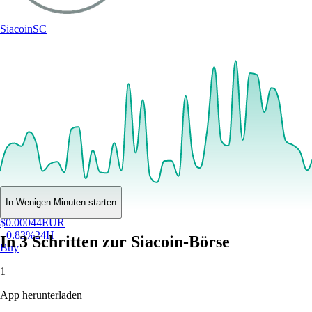
Siacoin
SC
In Wenigen Minuten starten
$
0.00044
EUR
+
0.83
%
24H
In 3 Schritten zur Siacoin-Börse
Buy
1
App herunterladen