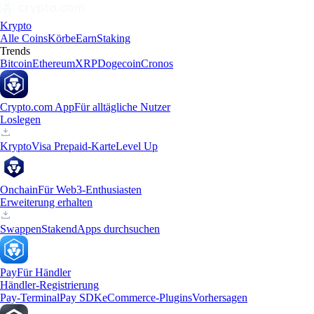
Krypto
Alle Coins
Körbe
Earn
Staking
Trends
Bitcoin
Ethereum
XRP
Dogecoin
Cronos
Crypto.com App
Für alltägliche Nutzer
Loslegen
Krypto
Visa Prepaid-Karte
Level Up
Onchain
Für Web3-Enthusiasten
Erweiterung erhalten
Swappen
Staken
dApps durchsuchen
Pay
Für Händler
Händler-Registrierung
Pay-Terminal
Pay SDK
eCommerce-Plugins
Vorhersagen