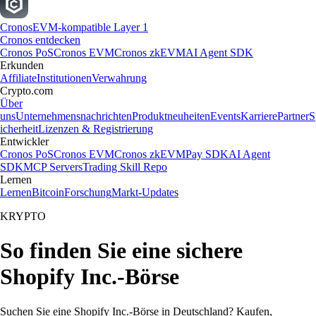
Cronos
EVM-kompatible Layer 1
Cronos entdecken
Cronos PoS
Cronos EVM
Cronos zkEVM
AI Agent SDK
Erkunden
Affiliate
Institutionen
Verwahrung
Crypto.com
Über
uns
Unternehmensnachrichten
Produktneuheiten
Events
Karriere
Partner
S
icherheit
Lizenzen & Registrierung
Entwickler
Cronos PoS
Cronos EVM
Cronos zkEVM
Pay SDK
AI Agent
SDK
MCP Servers
Trading Skill Repo
Lernen
Lernen
Bitcoin
Forschung
Markt-Updates
KRYPTO
So finden Sie eine sichere
Shopify Inc.-Börse
Suchen Sie eine Shopify Inc.-Börse in Deutschland? Kaufen,