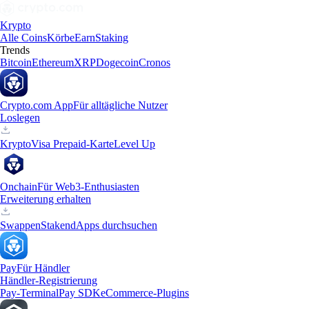
Krypto
Alle Coins
Körbe
Earn
Staking
Trends
Bitcoin
Ethereum
XRP
Dogecoin
Cronos
Crypto.com App
Für alltägliche Nutzer
Loslegen
Krypto
Visa Prepaid-Karte
Level Up
Onchain
Für Web3-Enthusiasten
Erweiterung erhalten
Swappen
Staken
dApps durchsuchen
Pay
Für Händler
Händler-Registrierung
Pay-Terminal
Pay SDK
eCommerce-Plugins