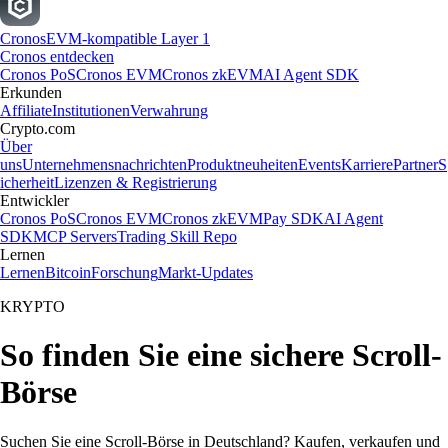
Cronos
EVM-kompatible Layer 1
Cronos entdecken
Cronos PoS
Cronos EVM
Cronos zkEVM
AI Agent SDK
Erkunden
Affiliate
Institutionen
Verwahrung
Crypto.com
Über
uns
Unternehmensnachrichten
Produktneuheiten
Events
Karriere
Partner
S
icherheit
Lizenzen & Registrierung
Entwickler
Cronos PoS
Cronos EVM
Cronos zkEVM
Pay SDK
AI Agent
SDK
MCP Servers
Trading Skill Repo
Lernen
Lernen
Bitcoin
Forschung
Markt-Updates
KRYPTO
So finden Sie eine sichere Scroll-
Börse
Suchen Sie eine Scroll-Börse in Deutschland? Kaufen, verkaufen und