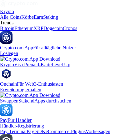
Krypto
Alle Coins
Körbe
Earn
Staking
Trends
Bitcoin
Ethereum
XRP
Dogecoin
Cronos
Crypto.com App
Für alltägliche Nutzer
Loslegen
Krypto
Visa Prepaid-Karte
Level Up
Onchain
Für Web3-Enthusiasten
Erweiterung erhalten
Swappen
Staken
dApps durchsuchen
Pay
Für Händler
Händler-Registrierung
Pay-Terminal
Pay SDK
eCommerce-Plugins
Vorhersagen