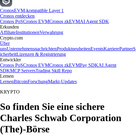
Cronos
EVM-kompatible Layer 1
Cronos entdecken
Cronos PoS
Cronos EVM
Cronos zkEVM
AI Agent SDK
Erkunden
Affiliate
Institutionen
Verwahrung
Crypto.com
Über
uns
Unternehmensnachrichten
Produktneuheiten
Events
Karriere
Partner
S
icherheit
Lizenzen & Registrierung
Entwickler
Cronos PoS
Cronos EVM
Cronos zkEVM
Pay SDK
AI Agent
SDK
MCP Servers
Trading Skill Repo
Lernen
Lernen
Bitcoin
Forschung
Markt-Updates
KRYPTO
So finden Sie eine sichere
Charles Schwab Corporation
(The)-Börse